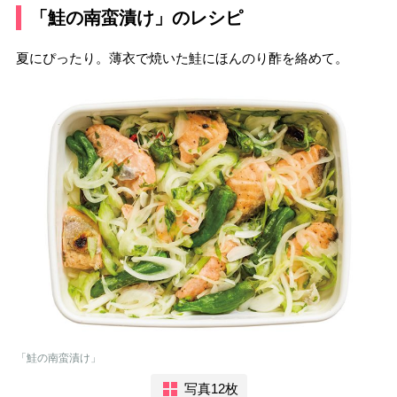
「鮭の南蛮漬け」のレシピ
夏にぴったり。薄衣で焼いた鮭にほんのり酢を絡めて。
「鮭の南蛮漬け」
写真12枚