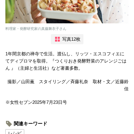
料理家・発酵研究家の真藤舞衣子さん
写真12枚
1年間京都の禅寺で生活。渡仏し、リッツ・エスコフィエに
てディプロマを取得。『つくりおき発酵野菜のアレンジごは
ん 』（主婦と生活社）など著書多数。
撮影／山田薫 スタイリング／斉藤礼奈 取材・文／近藤鈴
佳
※女性セブン2025年7月23日号
関連キーワード
レシピ