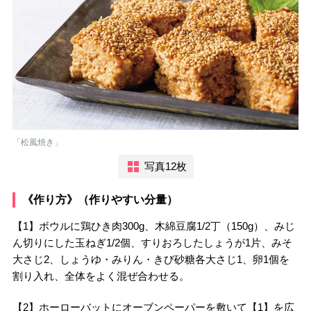
「松風焼き」
写真12枚
《作り方》（作りやすい分量）
【1】ボウルに鶏ひき肉300g、木綿豆腐1/2丁（150g）、みじ
ん切りにした玉ねぎ1/2個、すりおろしたしょうが1片、みそ
大さじ2、しょうゆ・みりん・きび砂糖各大さじ1、卵1個を
割り入れ、全体をよく混ぜ合わせる。
【2】ホーローバットにオーブンペーパーを敷いて【1】を広