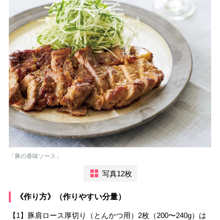
「豚の香味ソース」
写真12枚
《作り方》（作りやすい分量）
【1】豚肩ロース厚切り（とんかつ用）2枚（200〜240g）は