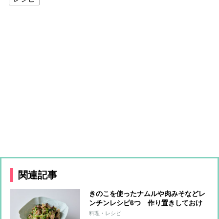
関連記事
きのこを使ったナムルや肉みそなどレ
ンチンレシピ6つ 作り置きしておけ
ば便利な常備菜に！
料理・レシピ