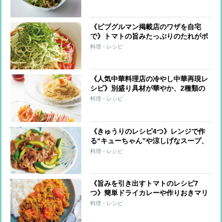
《ビブグルマン掲載店のワザを自宅
で》トマトの旨みたっぷりのたれがポ
イントの絶品冷やし中華レシピ
料理・レシピ
《人気中華料理店の冷やし中華再現レ
シピ》別盛り具材が華やか、2種類の
たれで楽しむ「冷やし麺」
料理・レシピ
《きゅうりのレシピ4つ》レンジで作
る“キューちゃん”や涼しげなスープ、
炒めものにしてもおいしい！
料理・レシピ
《旨みを引き出すトマトのレシピ7
つ》簡単ドライカレーや作りおきマリ
ネ、和風料理とも相性抜群
料理・レシピ