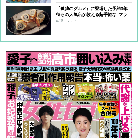
『孤独のグルメ』に登場した予約3年
待ちの人気店が教える超手軽な“フラ
イ風”レシピ 衣をつける手間なし！
料理・レシピ
揚げなくてOK！