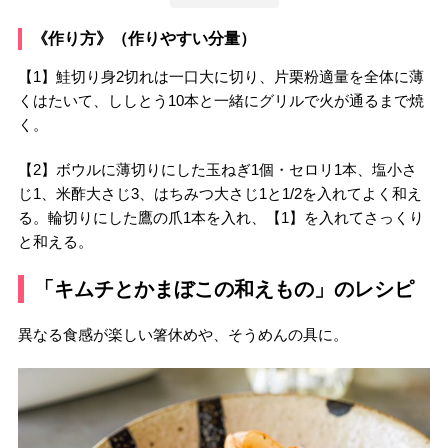
《作り方》（作りやすい分量）
【1】鮭切り身2切れは一口大に切り、片栗粉適量を全体に薄
くはたいて、ししとう10本と一緒にグリルで火が通るまで焼
く。
【2】ボウルに薄切りにした玉ねぎ1個・セロリ1本、塩小さ
じ1、米酢大さじ3、はちみつ大さじ1と1/2を入れてよく和え
る。輪切りにした鷹の爪1本を入れ、【1】を入れてさっくり
と和える。
「キムチとかまぼこの和えもの」のレシピ
異なる食感が楽しい箸休めや、そうめんの具に。