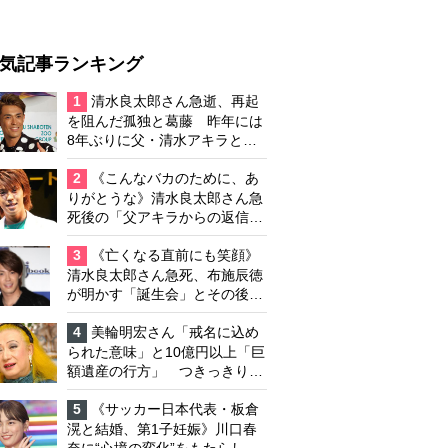
気記事ランキング
1
清水良太郎さん急逝、再起
を阻んだ孤独と葛藤 昨年には
8年ぶりに父・清水アキラと共
演、本格的な活動再開に向かっ
ていたが…周囲が懸念していた
2
《こんなバカのために、あ
「不安定なところ」
りがとうな》清水良太郎さん急
死後の「父アキラからの返信」
布施辰徳が涙で明かす「順番が
違う」
3
《亡くなる直前にも笑顔》
清水良太郎さん急死、布施辰徳
が明かす「誕生会」とその後の
メッセージ
4
美輪明宏さん「戒名に込め
られた意味」と10億円以上「巨
額遺産の行方」 つきっきりで
私生活をサポートしていた元俳
優が相続か
5
《サッカー日本代表・板倉
滉と結婚、第1子妊娠》川口春