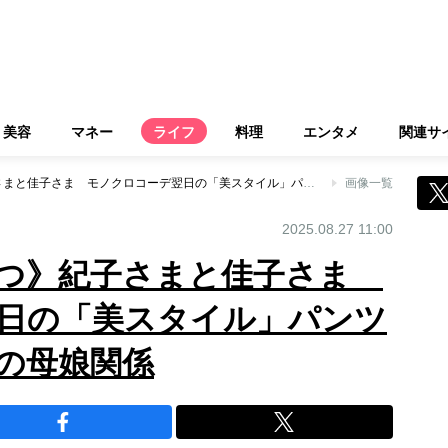
美容
マネー
ライフ
料理
エンタメ
関連サ
《髪型までうり二つ》紀子さまと佳子さま モノクロコーデ翌日の「美スタイル」パンツルックに“対話増”の母娘関係
画像一覧
2025.08.27 11:00
二つ》紀子さまと佳子さま
日の「美スタイル」パンツ
”の母娘関係