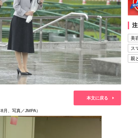
注
美
ス
親
健
美
夫
本文に戻る
8月、写真／JMPA）