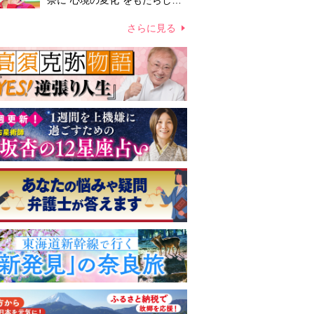
奈に“心境の変化”をもたらした
主演映画『ママせか』 身を削
って「がんに蝕まれる母」を演
さらに見る
じた壮絶な撮影現場