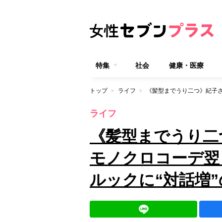
特集
社会
健康・医療
トップ
ライフ
ライフ
《髪型までうり
モノクロコーデ翌
ルックに“対話増