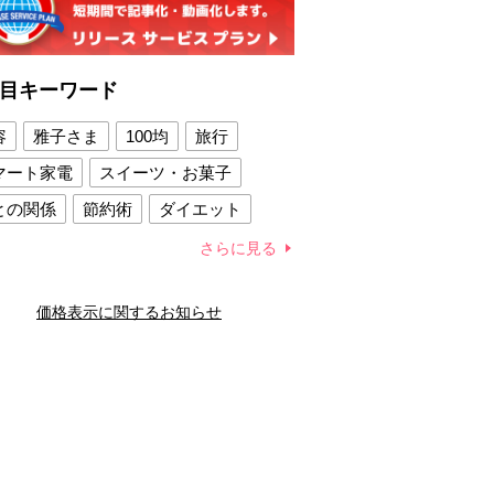
目キーワード
容
雅子さま
100均
旅行
マート家電
スイーツ・お菓子
との関係
節約術
ダイエット
康法
新製品
さらに見る
容賢者のダイエットグッズ
価格表示に関するお知らせ
との関係
新津春子
どか食い