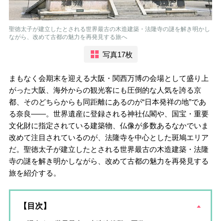
聖徳太子が建立したとされる世界最古の木造建築・法隆寺の謎を解き明かし
ながら、改めて古都の魅力を再発見する旅へ
写真17枚
まもなく会期末を迎える大阪・関西万博の会場として盛り上
がった大阪、海外からの観光客にも圧倒的な人気を誇る京
都、そのどちらからも同距離にあるのが“日本発祥の地”であ
る奈良――。世界遺産に登録される神社仏閣や、国宝・重要
文化財に指定されている建築物、仏像が多数あるなかでいま
改めて注目されているのが、法隆寺を中心とした斑鳩エリア
だ。聖徳太子が建立したとされる世界最古の木造建築・法隆
寺の謎を解き明かしながら、改めて古都の魅力を再発見する
旅を紹介する。
【目次】