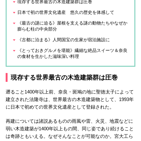
現存する世界最古の木造建築群は圧巻
日本で初の世界文化遺産 悠久の歴史を体感して
《最古の謎に迫る》屋根を支える謎の動物たちやなぜか
膨らむ柱の中央部分
《古都に泊まる》人間国宝の生家が宿泊施設に
《とっておきグルメを堪能》繊細な絶品スイーツ＆奈良
の食材を生かした滋味深い料理
現存する世界最古の木造建築群は圧巻
遡ること1400年以上前、奈良・斑鳩の地に聖徳太子によって
建立された法隆寺は、世界最古の木造建築物として、1993年
に日本で初めての世界文化遺産として登録された。
再建については諸説あるものの雨風や雷、火災、地震などに
弱い木造建築が1400年以上もの間、同じ姿であり続けること
は奇跡ともいえる。なぜそんなことが可能なのか。宮大工ら