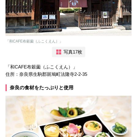
「和CAFE布穀薗（ふこくえん）」
写真17枚
「和CAFE布穀薗（ふこくえん）」
住所：奈良県生駒郡斑鳩町法隆寺2-2-35
奈良の食材をたっぷりと使用