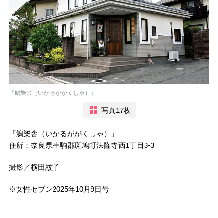
「鵤樂舎（いかるががくしゃ）」
写真17枚
「鵤樂舎（いかるががくしゃ）」
住所：奈良県生駒郡斑鳩町法隆寺西1丁目3-3
撮影／横田紋子
※女性セブン2025年10月9日号