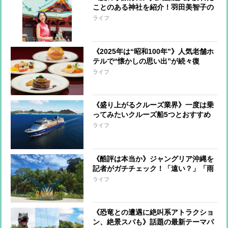
ことのある神社を紹介！羽田美智子の
おすすめ神社は「30年以上通う」東
ライフ
京・神田明神
《2025年は“昭和100年”》人気老舗ホ
テルで“懐かしの思い出”が続々復
活！ 注目の記念イベントを旅行ジャ
ライフ
ーナリストが厳選して紹介
《盛り上がるクルーズ業界》一度は乗
ってみたいクルーズ船5つとおすすめ
コースを旅行ジャーナリストが解説
ライフ
《酷評は本当か》ジャングリア沖縄を
記者がガチチェック！「遠い？」「雨
具必須？」「靴は？」ポジティブに楽
ライフ
しむための【心構え編】
《恐竜との遭遇に絶叫系アトラクショ
ン、絶景スパも》話題の最新テーマパ