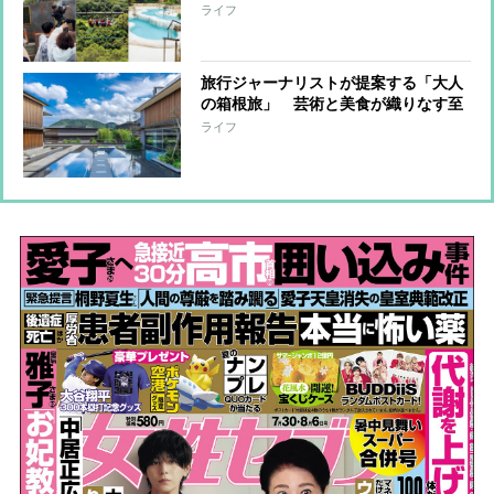
ーク『ジャングリア沖縄』を徹底ガイ
ライフ
ド！
旅行ジャーナリストが提案する「大人
の箱根旅」 芸術と美食が織りなす至
福のひととき…ミシュランキー選出の
ライフ
極上の温泉宿を体験リポート