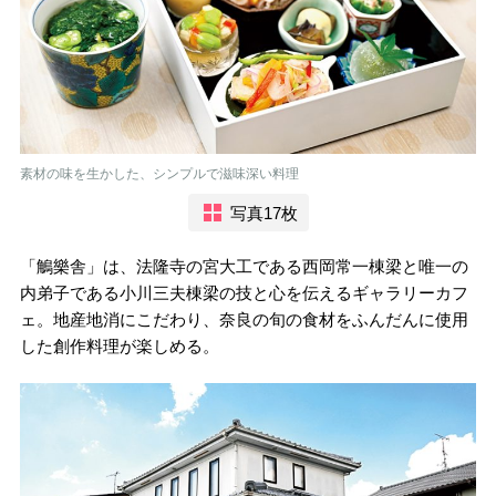
素材の味を生かした、シンプルで滋味深い料理
写真17枚
「鵤樂舎」は、法隆寺の宮大工である西岡常一棟梁と唯一の
内弟子である小川三夫棟梁の技と心を伝えるギャラリーカフ
ェ。地産地消にこだわり、奈良の旬の食材をふんだんに使用
した創作料理が楽しめる。