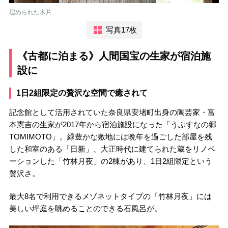
埋められた木片
写真17枚
《古都に泊まる》人間国宝の生家が宿泊施
設に
1日2組限定の贅沢な空間で癒されて
記念館として活用されていた奈良県安堵町出身の陶芸家・富
本憲吉の生家が2017年から宿泊施設になった「うぶすなの郷
TOMIMOTO」。緑豊かな敷地には晩年を過ごした部屋を残
した和室のある「日新」、大正時代に建てられた蔵をリノベ
ーションした「竹林月夜」の2棟があり、1日2組限定という
贅沢さ。
最大8名で利用できるメゾネットタイプの「竹林月夜」には
美しい坪庭を眺めることのできる石風呂が。