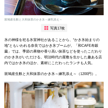
斑鳩産生麩と大和抹茶のかき氷～練乳添え～
写真17枚
氷の神様を祀る氷室神社があることから、“かき氷始まりの
地”ともいわれる奈良ではかき氷ブームが。「和CAFE布穀
薗」では、季節の果物や香り高い抹茶などを使ったこだわり
のかき氷がいただける。明治時代の屋敷を生かした趣ある店
内ではかき氷のほか、素材にこだわったランチも人気。
斑鳩産生麩と大和抹茶のかき氷～練乳添え～（1200円）。