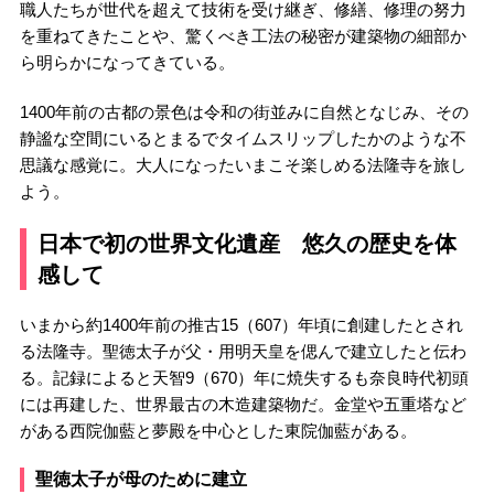
職人たちが世代を超えて技術を受け継ぎ、修繕、修理の努力
を重ねてきたことや、驚くべき工法の秘密が建築物の細部か
ら明らかになってきている。
1400年前の古都の景色は令和の街並みに自然となじみ、その
静謐な空間にいるとまるでタイムスリップしたかのような不
思議な感覚に。大人になったいまこそ楽しめる法隆寺を旅し
よう。
日本で初の世界文化遺産 悠久の歴史を体
感して
いまから約1400年前の推古15（607）年頃に創建したとされ
る法隆寺。聖徳太子が父・用明天皇を偲んで建立したと伝わ
る。記録によると天智9（670）年に焼失するも奈良時代初頭
には再建した、世界最古の木造建築物だ。金堂や五重塔など
がある西院伽藍と夢殿を中心とした東院伽藍がある。
聖徳太子が母のために建立