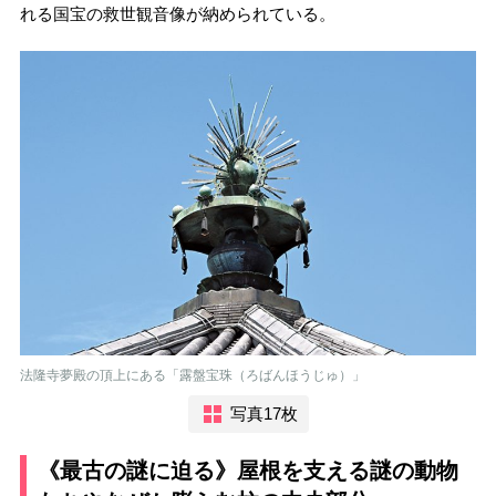
れる国宝の救世観音像が納められている。
法隆寺夢殿の頂上にある「露盤宝珠（ろばんほうじゅ）」
写真17枚
《最古の謎に迫る》屋根を支える謎の動物