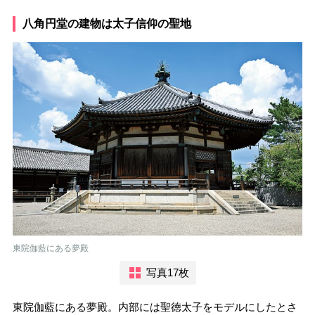
八角円堂の建物は太子信仰の聖地
東院伽藍にある夢殿
写真17枚
東院伽藍にある夢殿。内部には聖徳太子をモデルにしたとさ