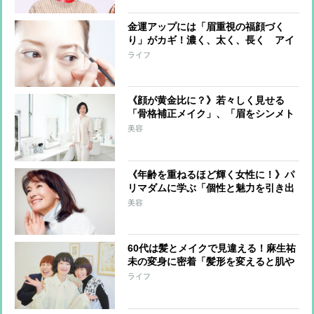
えた動きも
金運アップには「眉重視の福顔づく
り」がカギ！濃く、太く、長く アイ
カラーはゴールド・グリーンを
ライフ
《顔が黄金比に？》若々しく見せる
「骨格補正メイク」、「眉をシンメト
リーに」「鼻の下を短く」など5つの
美容
ポイント
《年齢を重ねるほど輝く女性に！》パ
リマダムに学ぶ「個性と魅力を引き出
す」メイク術をヘアメイクアップアー
美容
ティストが解説
60代は髪とメイクで見違える！麻生祐
未の変身に密着「髪形を変えると肌や
表情まで違って見える」「メイクの強
ライフ
い味方は、白・黒・赤の3色」