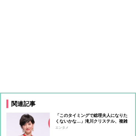
関連記事
「このタイミングで総理夫人になりた
くないかな…」滝川クリステル、複雑
な胸中漏らしたか 小泉進次郎氏の総
エンタメ
裁選出馬に嘆き 一方で就任後を見据