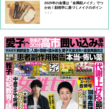
2025年の金運は「金満顔メイク」でつ
かめ！顔相学に基づくメイクのポイン
トを開運セラピストが解説
ライフ