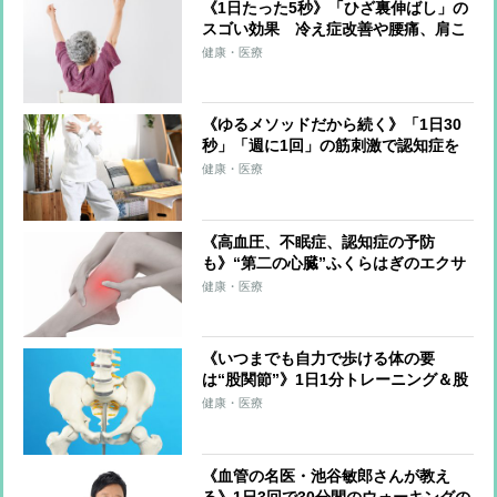
《1日たった5秒》「ひざ裏伸ばし」の
スゴい効果 冷え症改善や腰痛、肩こ
り、片頭痛の軽減も
健康・医療
《ゆるメソッドだから続く》「1日30
秒」「週に1回」の筋刺激で認知症を
予防する「30秒スクワット」
健康・医療
《高血圧、不眠症、認知症の予防
も》“第二の心臓”ふくらはぎのエクサ
サイズを医師が伝授！血流改善、筋肉
健康・医療
と骨を刺激、体を根本から整える
《いつまでも自力で歩ける体の要
は“股関節”》1日1分トレーニング＆股
関節のズレを防ぐ習慣を医師らが解説
健康・医療
《血管の名医・池谷敏郎さんが教え
る》1日3回で30分間のウォーキングの