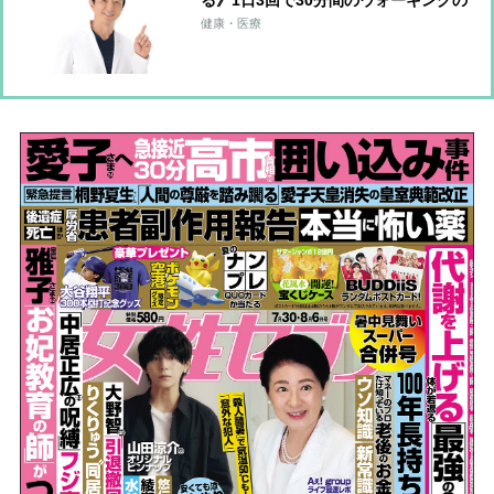
運動量に匹敵！血圧改善につながる
健康・医療
「ゾンビ体操」のやり方