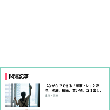
関連記事
《ながらでできる「家事トレ」》料
理、洗濯、掃除、買い物、ゴミ出し、
水やり…すべてをエクササイズに！ト
健康・医療
レーナーが解説