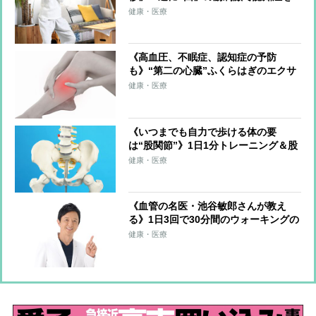
予防する「30秒スクワット」
健康・医療
《高血圧、不眠症、認知症の予防
も》“第二の心臓”ふくらはぎのエクサ
サイズを医師が伝授！血流改善、筋肉
健康・医療
と骨を刺激、体を根本から整える
《いつまでも自力で歩ける体の要
は“股関節”》1日1分トレーニング＆股
関節のズレを防ぐ習慣を医師らが解説
健康・医療
《血管の名医・池谷敏郎さんが教え
る》1日3回で30分間のウォーキングの
運動量に匹敵！血圧改善につながる
健康・医療
「ゾンビ体操」のやり方