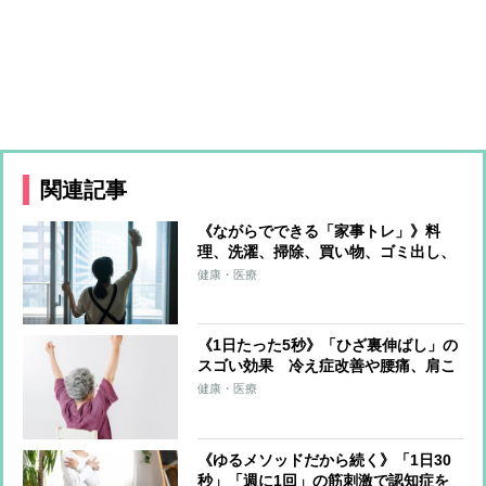
関連記事
《ながらでできる「家事トレ」》料
理、洗濯、掃除、買い物、ゴミ出し、
水やり…すべてをエクササイズに！ト
健康・医療
レーナーが解説
《1日たった5秒》「ひざ裏伸ばし」の
スゴい効果 冷え症改善や腰痛、肩こ
り、片頭痛の軽減も
健康・医療
《ゆるメソッドだから続く》「1日30
秒」「週に1回」の筋刺激で認知症を