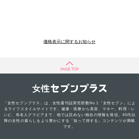
価格表示に関するお知らせ
PAGE TOP
「女性セブンプラス」は、女性週刊誌実売部数No.1「女性セブン」によ
るライフスタイルサイトです。健康・医療から美容、マネー、料理・レ
シピ、有名人グラビアまで、他では読めない独自の情報を発信。40代以
降の女性の暮らしをより豊かにする「知って得する」コンテンツが満載
です。