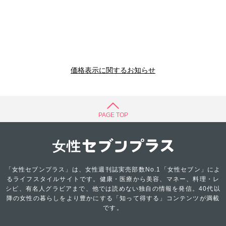
価格表示に関するお知らせ
PAGE TOP
「女性セブンプラス」は、女性週刊誌実売部数No.1「女性セブン」によ
るライフスタイルサイトです。健康・医療から美容、マネー、料理・レ
シピ、有名人グラビアまで、他では読めない独自の情報を発信。40代以
降の女性の暮らしをより豊かにする「知って得する」コンテンツが満載
です。