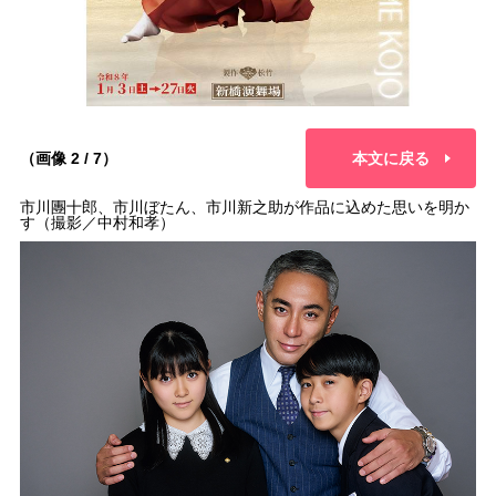
（画像 2 / 7）
本文に戻る
市川團十郎、市川ぼたん、市川新之助が作品に込めた思いを明か
す（撮影／中村和孝）