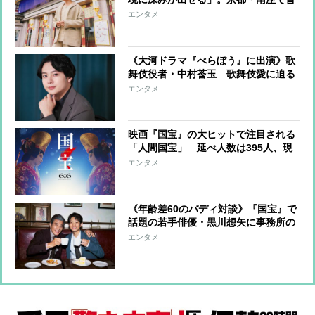
段は立ち入れないけれど、どうしても
エンタメ
見学したかった場所
《大河ドラマ『べらぼう』に出演》歌
舞伎役者・中村莟玉 歌舞伎愛に迫る
ほど好きがあふれるのはパンダ愛。
エンタメ
映画『国宝』の大ヒットで注目される
「人間国宝」 延べ人数は395人、現
在は105人 年額200万円の特別助成金
エンタメ
が交付され予算上は116人の認定可能
《年齢差60のバディ対談》『国宝』で
話題の若手俳優・黒川想矢に事務所の
大先輩・舘ひろし「これ以上お芝居が
エンタメ
上手くなられたら困っちゃうなと」