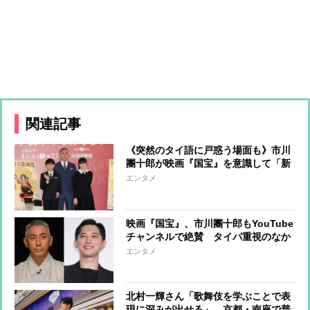
関連記事
《突然のタイ語に戸惑う場面も》市川
團十郎が映画『国宝』を意識して「新
春歌舞伎」の意気込み語る「いまなら
エンタメ
古典作品を学んでもらえるのでは」
映画『国宝』、市川團十郎もYouTube
チャンネルで絶賛 タイパ重視のなか
で上映時間3時間、“時代逆行”ヒット
エンタメ
の底力
北村一輝さん「歌舞伎を学ぶことで表
現に深みが出せる」。京都・南座で普