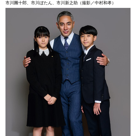
市川團十郎、市川ぼたん、市川新之助（撮影／中村和孝）