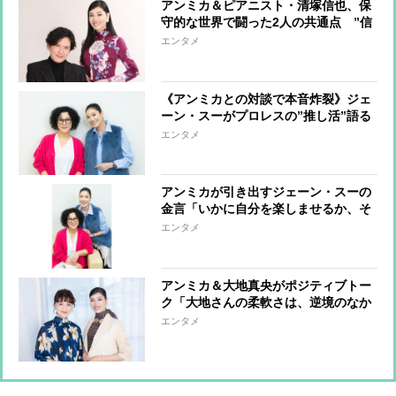
アンミカ＆ピアニスト・清塚信也、保
守的な世界で闘った2人の共通点 ”信
じる道を貫き、その世界の常識を変え
エンタメ
てきた”
《アンミカとの対談で本音炸裂》ジェ
ーン・スーがプロレスの”推し活”語る
「人間って一生懸命になるのをこんな
エンタメ
に剝き出しにしてもいいんだと衝撃受
けた」
アンミカが引き出すジェーン・スーの
金言「いかに自分を楽しませるか、そ
れが人生のテーマ」「昔もいまも夢は
エンタメ
ありません。夢がなくても動いていれ
ば人生は開ける」
アンミカ＆大地真央がポジティブトー
ク「大地さんの柔軟さは、逆境のなか
で幸運に出会える強さ」「乗り越えら
エンタメ
れない壁は与えられないと信じている
んです」