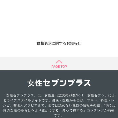
価格表示に関するお知らせ
PAGE TOP
「女性セブンプラス」は、女性週刊誌実売部数No.1「女性セブン」によ
るライフスタイルサイトです。健康・医療から美容、マネー、料理・レ
シピ、有名人グラビアまで、他では読めない独自の情報を発信。40代以
降の女性の暮らしをより豊かにする「知って得する」コンテンツが満載
です。