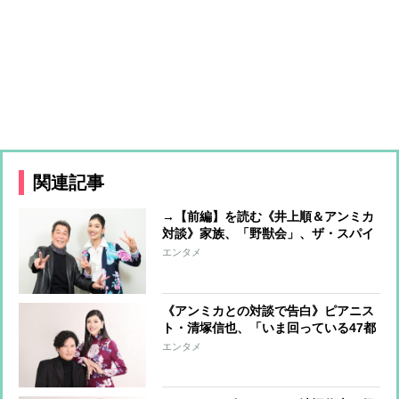
関連記事
→【前編】を読む《井上順＆アンミカ
対談》家族、「野獣会」、ザ・スパイ
ダース…「人と交わる場所がぼくを成
エンタメ
長させてくれる」
《アンミカとの対談で告白》ピアニス
ト・清塚信也、「いま回っている47都
道府県ツアーがひとつの節目」 10代
エンタメ
での留学後、100社の営業まわりで開
けたキャリア