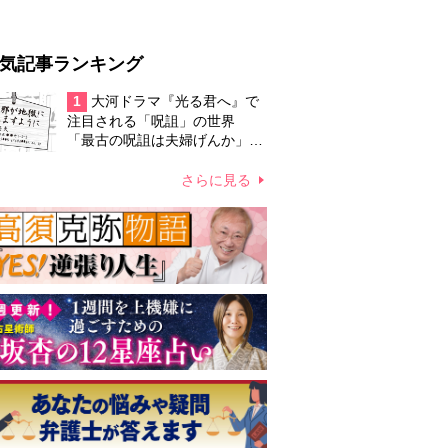
気記事ランキング
1
大河ドラマ『光る君へ』で
注目される「呪詛」の世界
「最古の呪詛は夫婦げんか」
「ひな人形のルーツはわら人
形？」
さらに見る