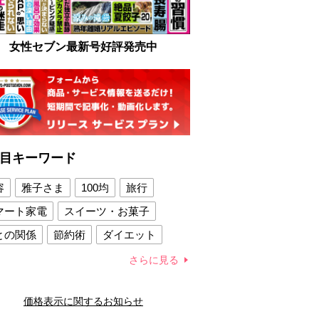
女性セブン最新号好評発売中
目キーワード
容
雅子さま
100均
旅行
マート家電
スイーツ・お菓子
との関係
節約術
ダイエット
康法
新製品
さらに見る
容賢者のダイエットグッズ
価格表示に関するお知らせ
との関係
新津春子
どか食い