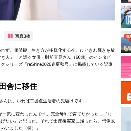
写真3枚
われず、価値観、生き方が多様化する今。ひときわ輝きを放
なぎ人』」と語る女優・財前直見さん（60歳）のインタビ
リーズ『reShine2026春夏秋号』に掲載している記事
田舎に移住
前さんは、いわば二拠点生活者の先駆けです。
方が一気に変わったんです。完全母乳で育てたかったし『じ
あげたい』と思った。それで出産後実家に帰ったら、想像以
ちゃいました（笑）」