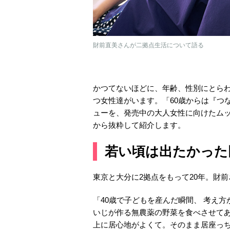
財前直美さんが二拠点生活について語る
かつてないほどに、年齢、性別にとら
つ女性達がいます。「60歳からは『つ
ューを、発売中の大人女性に向けたムックシ
から抜粋して紹介します。
若い頃は出たかった
東京と大分に2拠点をもって20年。財
「40歳で子どもを産んだ瞬間、 考え
いじが作る無農薬の野菜を食べさせて
上に居心地がよくて。そのまま居座っ