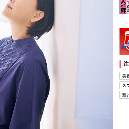
注
美
ス
親
健
美
夫