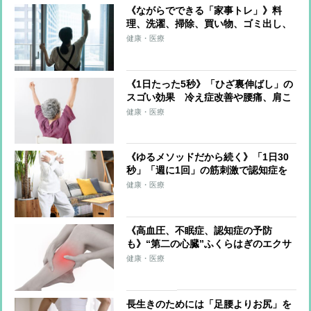
《ながらでできる「家事トレ」》料
理、洗濯、掃除、買い物、ゴミ出し、
水やり…すべてをエクササイズに！ト
健康・医療
レーナーが解説
《1日たった5秒》「ひざ裏伸ばし」の
スゴい効果 冷え症改善や腰痛、肩こ
り、片頭痛の軽減も
健康・医療
《ゆるメソッドだから続く》「1日30
秒」「週に1回」の筋刺激で認知症を
予防する「30秒スクワット」
健康・医療
《高血圧、不眠症、認知症の予防
も》“第二の心臓”ふくらはぎのエクサ
サイズを医師が伝授！血流改善、筋肉
健康・医療
と骨を刺激、体を根本から整える
長生きのためには「足腰よりお尻」を