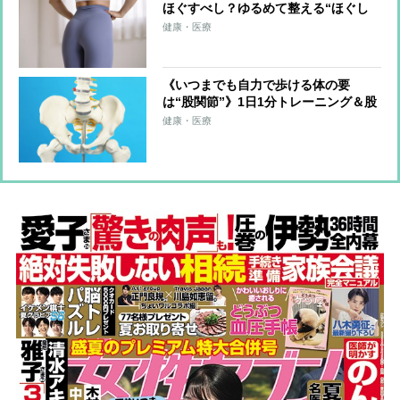
ほぐすべし？ゆるめて整える“ほぐし
術”を8万人以上の体を整えた専門家が
健康・医療
伝授
《いつまでも自力で歩ける体の要
は“股関節”》1日1分トレーニング＆股
関節のズレを防ぐ習慣を医師らが解説
健康・医療