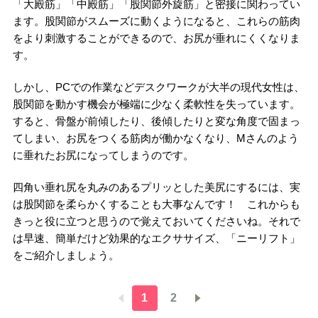
「大殿筋」「中殿筋」「股関節外旋筋」と密接に関わってい
ます。股関節がスムーズに動くようになると、これらの筋肉
をより刺激することができるので、お尻が垂れにくくなりま
す。
しかし、PCでの作業などデスクワークが大半の現代女性は、
股関節を動かす機会が極端に少なく柔軟性を失っています。
すると、骨盤が前傾したり、後傾したりと変な角度で固まっ
てしまい、お尻をつくる筋肉が働かなくなり、Mさんのよう
に垂れたお尻になってしまうのです。
四角い垂れ尻を丸みのあるプリッとした美尻にするには、実
は股関節を柔らかくすることも大事なんです！ これからも
きっと役に立つと思うので覚えておいてくださいね。それで
は早速、簡単だけど効果的なエクササイズ、「ニーリフト」
をご紹介しましょう。
1
2