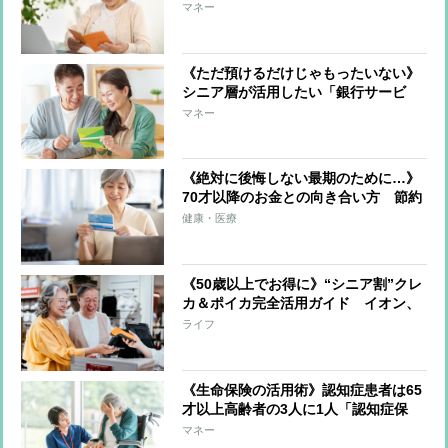
やかし同然 真の狙いは“一人でも多
マネー
くの国民から年金保険料を集めるこ
と”
《ただ預けるだけじゃもったいない》
シニア層が活用したい「銀行サービ
ス」 手数料無料、金利優遇、終活サ
マネー
ポート、買い物代金割引、家事代行な
ど
《絶対に後悔しない最期のために…》
70才以降のお金との向き合い方 節約
に走るのではなく「自分で貯めたお金
健康・医療
を使いきる」ことが大切 いちばん不
要なものは「がまん」
《50歳以上でお得に》“シニア割”クレ
カ＆ポイカ完全活用ガイド イオン、
イトーヨーカドー、ツルハドラッグ、
ライフ
スギ薬局、JAL、ANA、JR、すかいら
ーくグループ、スシロー、はま寿司な
どで割引
《生命保険の活用術》認知症患者は65
才以上高齢者の3人に1人「認知症保
険」で当事者も家族も生活の備えを
マネー