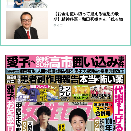
【お金を使い切って迎える理想の最
期】精神科医・和田秀樹さん「残る物
に興味がない。なくなる物にお金を使
ライフ
うのが粋」子供に残すべきは財産では
なく“稼ぐ力”