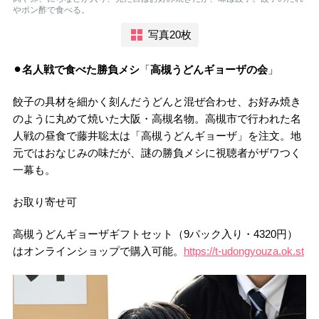
やポン酢で食べる。
写真20枚
⚫︎名人戦で食べた勝負メシ
「
高槻うどんギョーザの会
」
餃子の具材を細かく刻んだうどんと混ぜ合わせ、お好み焼き
のように丸めて焼いた大阪・高槻名物。高槻市で行われた名
人戦の昼食で藤井聡太は「高槻うどんギョーザ」を注文。地
元ではおなじみの味だが、謎の勝負メシに視聴者がザワつく
一幕も。
お取り寄せ可
高槻うどんギョーザギフトセット（9パック入り・4320円）
はオンラインショップで購入可能。
https://t-udongyouza.ok.st