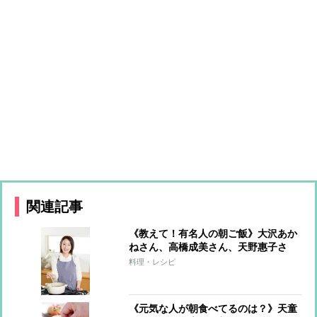
関連記事
《教えて！有名人の朝ご飯》大沢あか
ねさん、高橋成美さん、天野惠子さ
ん…元気な1日は朝食に！
料理・レシピ
《元気な人が朝食べてるのは？》天童