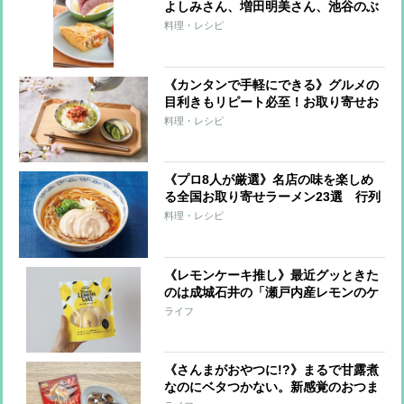
よしみさん、増田明美さん、池谷のぶ
えさんの朝ご飯を拝見！お気に入り食
料理・レシピ
材も
《カンタンで手軽にできる》グルメの
目利きもリピート必至！お取り寄せお
茶漬け＆美味な具材7選
料理・レシピ
《プロ8人が厳選》名店の味を楽しめ
る全国お取り寄せラーメン23選 行列
の味を手軽に楽しめる
料理・レシピ
《レモンケーキ推し》最近グッときた
のは成城石井の「瀬戸内産レモンのケ
ーキ」（3個862円）【本日のお気に入
ライフ
り】
《さんまがおやつに!?》まるで甘露煮
なのにベタつかない。新感覚のおつま