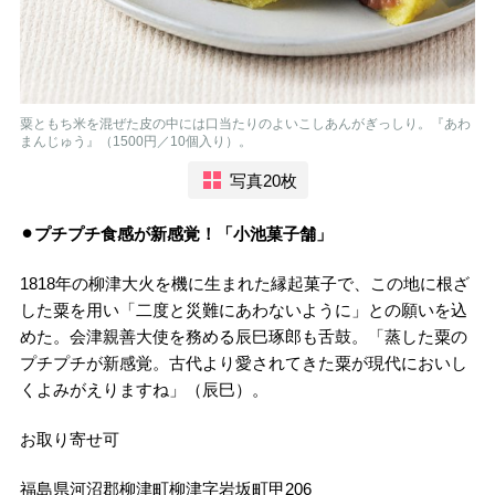
粟ともち米を混ぜた皮の中には口当たりのよいこしあんがぎっしり。『あわ
まんじゅう』（1500円／10個入り）。
写真20枚
⚫︎プチプチ食感が新感覚！「小池菓子舗」
1818年の柳津大火を機に生まれた縁起菓子で、この地に根ざ
した粟を用い「二度と災難にあわないように」との願いを込
めた。会津親善大使を務める辰巳琢郎も舌鼓。「蒸した粟の
プチプチが新感覚。古代より愛されてきた粟が現代においし
くよみがえりますね」（辰巳）。
お取り寄せ可
福島県河沼郡柳津町柳津字岩坂町甲206