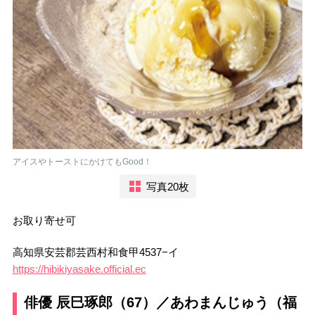
アイスやトーストにかけてもGood！
写真20枚
お取り寄せ可
高知県安芸郡芸西村和食甲4537−イ
https://hibikiyasake.official.ec
俳優 辰巳琢郎（67）／あわまんじゅう（福