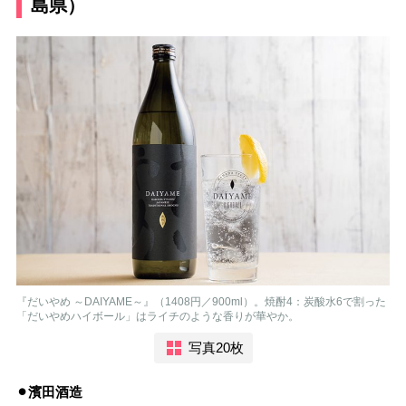
島県）
『だいやめ ～DAIYAME～』（1408円／900ml）。焼酎4：炭酸水6で割った
「だいやめハイボール」はライチのような香りが華やか。
写真20枚
⚫︎濱田酒造