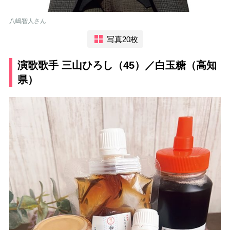
八嶋智人さん
写真20枚
演歌歌手 三山ひろし（45）／白玉糖（高知
県）