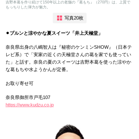
吉野本葛を作り続けて150年以上の老舗の『葛もち』（270円）は、上質で
もっちりした弾力が魅力。
写真20枚
⚫︎プルンと涼やかな夏スイーツ「井上天極堂」
奈良県出身の八嶋智人は『秘密のケンミンSHOW』（日本テ
レビ系）で「実家の近くの天極堂さんの葛を家でも使ってい
た」と話す。奈良の夏のスイーツは吉野本葛を使った涼やか
な葛もちや水ようかんが定番。
お取り寄せ可
奈良県御所市戸毛107
https://www.kudzu.co.jp