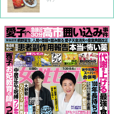
み菓子を実食【本日のお気に入り】
ライフ