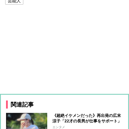
芸能人
関連記事
《超絶イケメンだった》再出発の広末
涼子「22才の長男が仕事をサポート」
美人インフルエンサーと真剣交際中の
エンタメ