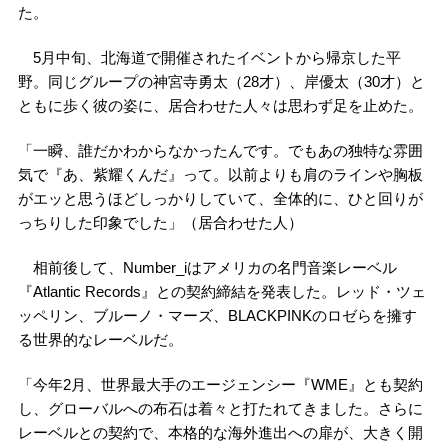
た。
5月中旬、北海道で開催されたイベントから帰京した平
野。同じグループの神宮寺勇太（28才）、岸優太（30才）と
ともに歩く彼の姿に、居合わせた人々は思わず足を止めた。
「一瞬、誰だかわからなかったんです。でもあの独特な雰囲
気で『あ、紫耀くんだ』って。以前よりも肩のラインや胸板
がエッと思うほどしっかりしていて、全体的に、ひと回りが
っちりした印象でした」（居合わせた人）
相前後して、Number_iはアメリカの名門音楽レーベル
『Atlantic Records』との契約締結を発表した。レッド・ツェ
ッペリン、ブルーノ・マーズ、BLACKPINKのロゼらを擁す
る世界的なレーベルだ。
「今年2月、世界最大手のエージェンシー『WME』とも契約
し、グローバルへの布石は着々と打たれてきました。さらに
レーベルとの契約で、本格的な海外進出への扉が、大きく開