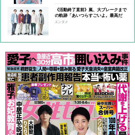
《活動終了直前》嵐、大ブレークまで
の軌跡「あいつらすごいよ。最高だ
よ」いかりや長介さんの大絶賛が転機
エンタメ
となり、冠番組のチャンスを掴んだ