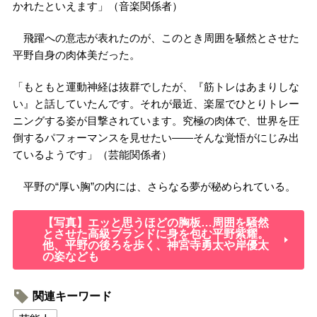
かれたといえます」（音楽関係者）
飛躍への意志が表れたのが、このとき周囲を騒然とさせた
平野自身の肉体美だった。
「もともと運動神経は抜群でしたが、『筋トレはあまりしな
い』と話していたんです。それが最近、楽屋でひとりトレー
ニングする姿が目撃されています。究極の肉体で、世界を圧
倒するパフォーマンスを見せたい――そんな覚悟がにじみ出
ているようです」（芸能関係者）
平野の“厚い胸”の内には、さらなる夢が秘められている。
【写真】エッと思うほどの胸板…周囲を騒然
とさせた高級ブランドに身を包む平野紫耀。
他、平野の後ろを歩く、神宮寺勇太や岸優太
の姿なども
関連キーワード