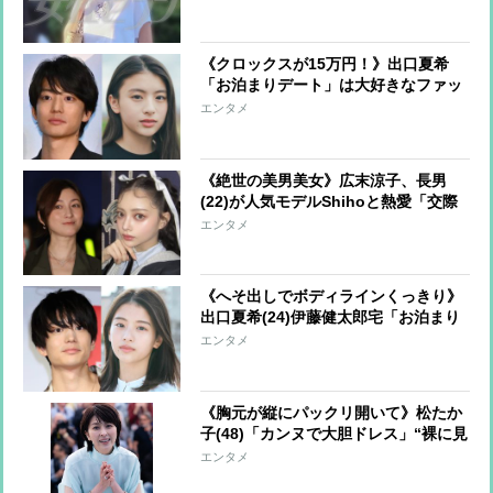
甘いルックスの持ち主
《クロックスが15万円！》出口夏希
「お泊まりデート」は大好きなファッ
ション！セレブでハイセンス「おヘソ
エンタメ
もチラリ」
《絶世の美男美女》広末涼子、長男
(22)が人気モデルShihoと熱愛「交際
は認める」一方で“不安”な母心も
エンタメ
《へそ出しでボディラインくっきり》
出口夏希(24)伊藤健太郎宅「お泊まり
私服」にファン熱視線「Z世代のファ
エンタメ
ッションリーダー」
《胸元が縦にパックリ開いて》松たか
子(48)「カンヌで大胆ドレス」“裸に見
える規制”続くなか「圧巻の気品」
エンタメ