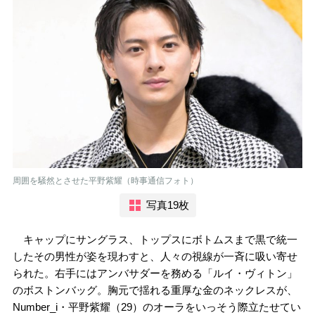
周囲を騒然とさせた平野紫耀（時事通信フォト）
写真19枚
キャップにサングラス、トップスにボトムスまで黒で統一
したその男性が姿を現わすと、人々の視線が一斉に吸い寄せ
られた。右手にはアンバサダーを務める「ルイ・ヴィトン」
のボストンバッグ。胸元で揺れる重厚な金のネックレスが、
Number_i・平野紫耀（29）のオーラをいっそう際立たせてい