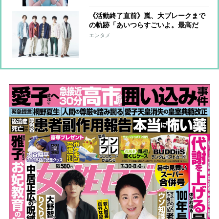
《活動終了直前》嵐、大ブレークまで
の軌跡「あいつらすごいよ。最高だ
よ」いかりや長介さんの大絶賛が転機
エンタメ
となり、冠番組のチャンスを掴んだ