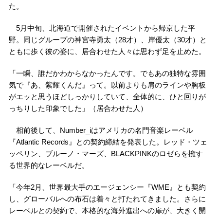
た。
5月中旬、北海道で開催されたイベントから帰京した平
野。同じグループの神宮寺勇太（28才）、岸優太（30才）と
ともに歩く彼の姿に、居合わせた人々は思わず足を止めた。
「一瞬、誰だかわからなかったんです。でもあの独特な雰囲
気で『あ、紫耀くんだ』って。以前よりも肩のラインや胸板
がエッと思うほどしっかりしていて、全体的に、ひと回りが
っちりした印象でした」（居合わせた人）
相前後して、Number_iはアメリカの名門音楽レーベル
『Atlantic Records』との契約締結を発表した。レッド・ツェ
ッペリン、ブルーノ・マーズ、BLACKPINKのロゼらを擁す
る世界的なレーベルだ。
「今年2月、世界最大手のエージェンシー『WME』とも契約
し、グローバルへの布石は着々と打たれてきました。さらに
レーベルとの契約で、本格的な海外進出への扉が、大きく開