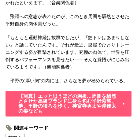
かれたといえます」（音楽関係者）
飛躍への意志が表れたのが、このとき周囲を騒然とさせた
平野自身の肉体美だった。
「もともと運動神経は抜群でしたが、『筋トレはあまりしな
い』と話していたんです。それが最近、楽屋でひとりトレー
ニングする姿が目撃されています。究極の肉体で、世界を圧
倒するパフォーマンスを見せたい――そんな覚悟がにじみ出
ているようです」（芸能関係者）
平野の“厚い胸”の内には、さらなる夢が秘められている。
【写真】エッと思うほどの胸板…周囲を騒然
とさせた高級ブランドに身を包む平野紫耀。
他、平野の後ろを歩く、神宮寺勇太や岸優太
の姿なども
関連キーワード