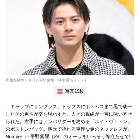
周囲を騒然とさせた平野紫耀（時事通信フォト）
写真19枚
キャップにサングラス、トップスにボトムスまで黒で統一
したその男性が姿を現わすと、人々の視線が一斉に吸い寄せ
られた。右手にはアンバサダーを務める「ルイ・ヴィトン」
のボストンバッグ。胸元で揺れる重厚な金のネックレスが、
Number_i・平野紫耀（29）のオーラをいっそう際立たせてい