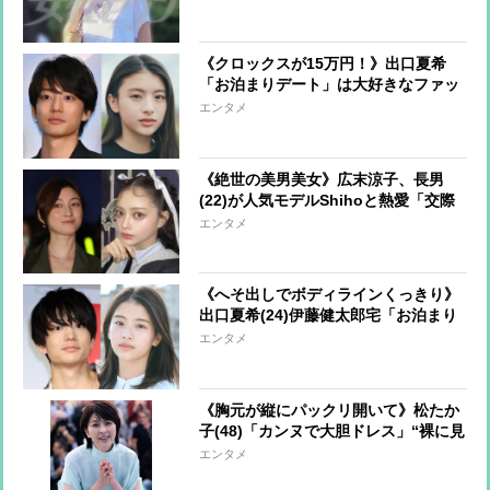
甘いルックスの持ち主
《クロックスが15万円！》出口夏希
「お泊まりデート」は大好きなファッ
ション！セレブでハイセンス「おヘソ
エンタメ
もチラリ」
《絶世の美男美女》広末涼子、長男
(22)が人気モデルShihoと熱愛「交際
は認める」一方で“不安”な母心も
エンタメ
《へそ出しでボディラインくっきり》
出口夏希(24)伊藤健太郎宅「お泊まり
私服」にファン熱視線「Z世代のファ
エンタメ
ッションリーダー」
《胸元が縦にパックリ開いて》松たか
子(48)「カンヌで大胆ドレス」“裸に見
える規制”続くなか「圧巻の気品」
エンタメ