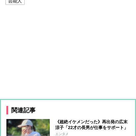
芸能人
関連記事
《超絶イケメンだった》再出発の広末
涼子「22才の長男が仕事をサポート」
美人インフルエンサーと真剣交際中の
エンタメ