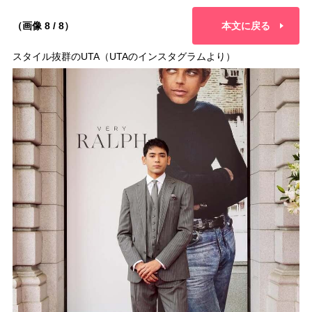
（画像 8 / 8）
本文に戻る
スタイル抜群のUTA（UTAのインスタグラムより）