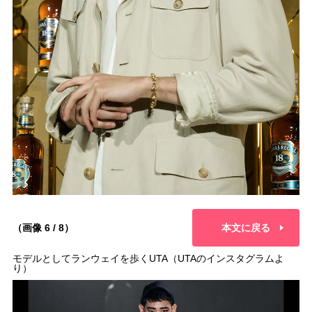
（画像 6 / 8）
本文に戻る
モデルとしてランウェイを歩くUTA（UTAのインスタグラムよ
り）