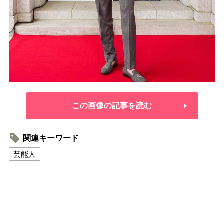
この画像の記事を読む
関連キーワード
芸能人