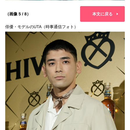
（画像 5 / 8）
本文に戻る
俳優・モデルのUTA（時事通信フォト）