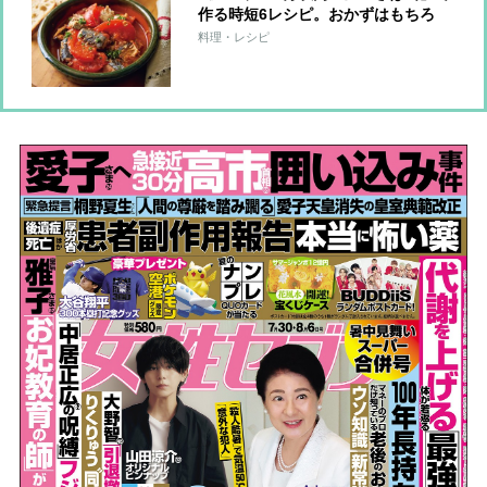
作る時短6レシピ。おかずはもちろ
ん、サンドもごはん系もおまかせ！
料理・レシピ