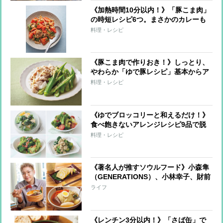
《加熱時間10分以内！》「豚こま肉」
の時短レシピ6つ。まさかのカレーも
煮込まずOK！
料理・レシピ
《豚こま肉で作りおき！》しっとり、
やわらか「ゆで豚レシピ」基本からア
レンジまで全9レシピ
料理・レシピ
《ゆでブロッコリーと和えるだけ！》
食べ飽きないアレンジレシピ9品で脱
マンネリ！
料理・レシピ
《著名人が推すソウルフード》小森隼
（GENERATIONS）、小林幸子、財前
直見らが愛する味は？お店やお取り寄
ライフ
せも！
《レンチン3分以内！》「さば缶」で