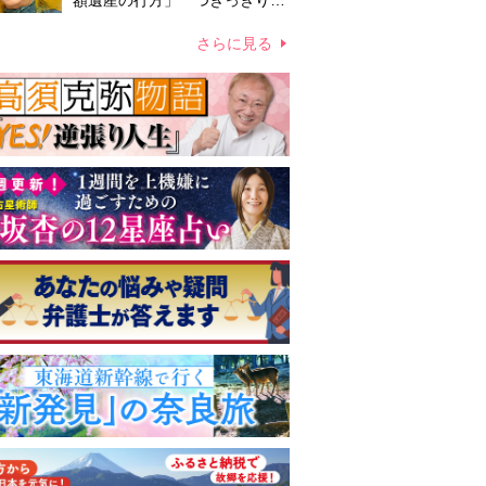
額遺産の行方」 つきっきりで
私生活をサポートしていた元俳
優が相続か
さらに見る