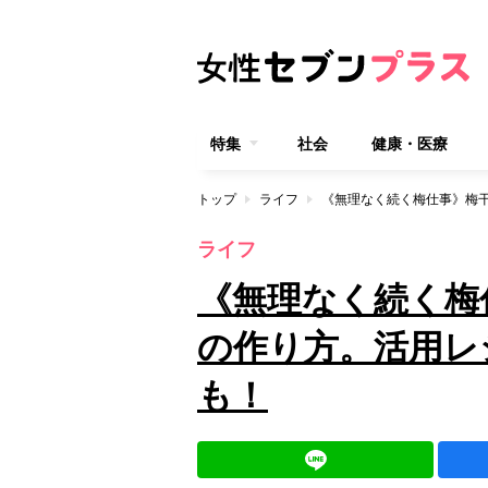
特集
社会
健康・医療
トップ
ライフ
ライフ
《無理なく続く梅
の作り方。活用レ
も！