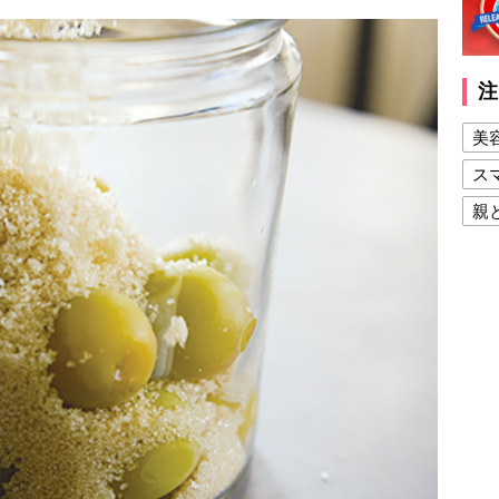
注
美
ス
親
健
美
夫