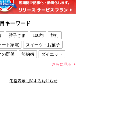
目キーワード
容
雅子さま
100均
旅行
マート家電
スイーツ・お菓子
との関係
節約術
ダイエット
康法
新製品
さらに見る
容賢者のダイエットグッズ
価格表示に関するお知らせ
との関係
新津春子
どか食い