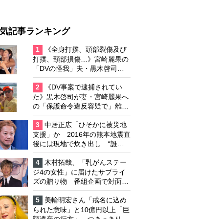
気記事ランキング
1
《全身打撲、頭部裂傷及び
打撲、頸部損傷…》宮崎麗果の
「DVの怪我」夫・黒木啓司の
逮捕で始まる「夫婦の闘争」
2
《DV事案で逮捕されてい
た》黒木啓司が妻・宮崎麗果へ
の「保護命令違反容疑で」離婚
協議は「第二ステージ」へ
3
中居正広「ひそかに被災地
支援」か 2016年の熊本地震直
後には現地で炊き出し “誰に
も知られなくて良い”と、むし
ろ強まる福祉活動への思い
4
木村拓哉、「乳がんステー
ジ4の女性」に届けたサプライ
ズの贈り物 番組企画で対面し
たファンが、夢と希望を与える
心遣いに「うれしくて号泣しま
5
美輪明宏さん「戒名に込め
した」
られた意味」と10億円以上「巨