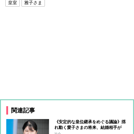
皇室
雅子さま
関連記事
《安定的な皇位継承をめぐる議論》揺
れ動く愛子さまの将来、結婚相手が
「皇族の配偶者である一般人」という
社会