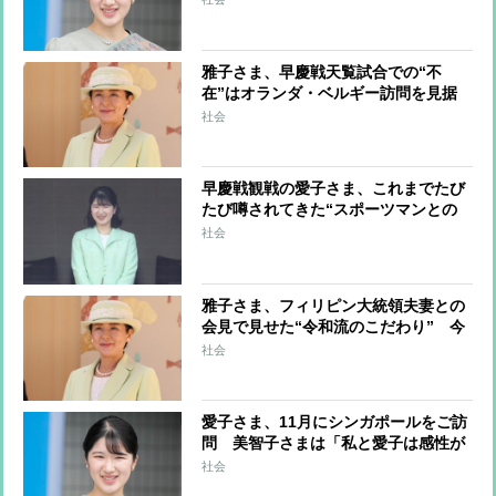
これまで誰も経験していない立場にな
る可能性も
雅子さま、早慶戦天覧試合での“不
在”はオランダ・ベルギー訪問を見据
えたものか 両国とも3日ずつのゆっ
社会
くりとした滞在で“ごくプライベート
な時間”が設けられる予定
早慶戦観戦の愛子さま、これまでたび
たび噂されてきた“スポーツマンとの
恋” 高校時代は野球部の試合で大は
社会
しゃぎ、慶應野球部の選手に思いを寄
せていた時期も
雅子さま、フィリピン大統領夫妻との
会見で見せた“令和流のこだわり” 今
後の国賓接遇は「最低でも年2回以
社会
上」、強まる国際親善への思い
愛子さま、11月にシンガポールをご訪
問 美智子さまは「私と愛子は感性が
似ている」…皇室に受け継がれてき
社会
た“世界平和”への思いが花開く機会に