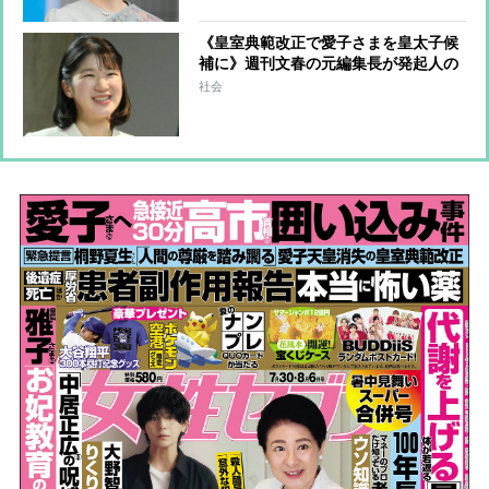
《皇室典範改正で愛子さまを皇太子候
補に》週刊文春の元編集長が発起人の
署名活動が話題、賛同者は1か月足ら
社会
ずで4万人に プリンセスの未来はど
うなるか