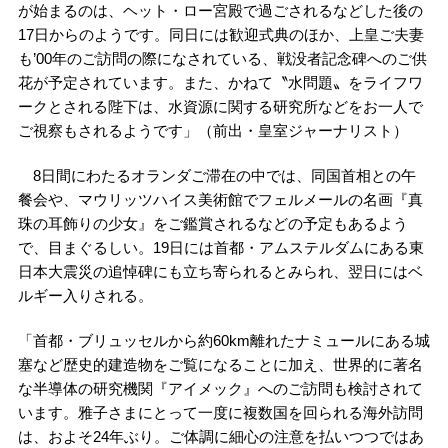
が始まるのは、ヘット・ロー宮殿で過ごされるなどした後の
17日からのようです。同日には歓迎式典のほか、上皇ご夫妻
も’00年のご訪問の際になされている、戦没者記念碑へのご供
花が予定されています。また、かねて〝水問題〟をライフワ
ークとされる陛下は、水資源に関する研究所などをお一人で
ご視察もされるようです」（前出・皇室ジャーナリスト）
8日間にわたるオランダご滞在の中では、同国首相との午
餐会や、マウリッツハイス美術館でフェルメールの名画『真
珠の耳飾りの少女』をご鑑賞されるなどの予定もあるよう
で、目まぐるしい。19日には首都・アムステルダムにある東
日本大震災の追悼碑にも立ち寄られるとみられ、翌日にはベ
ルギー入りされる。
「首都・ブリュッセルから約60km離れたナミュールにある城
塞など歴史的建造物をご覧になることに加え、世界的に著名
な半導体の研究機関『アイメック』へのご訪問も検討されて
います。雅子さまにとって一度に複数国を回られる海外訪問
は、およそ24年ぶり。ご体調に細心の注意を払いつつではあ