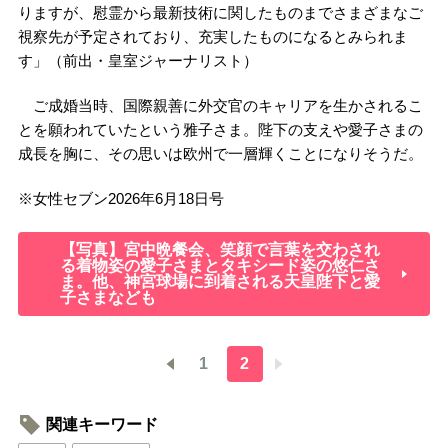
りますが、慰霊から最新技術に関したものまでさまざまなご
視察先が予定されており、充実したものになるとみられま
す」（前出・皇室ジャーナリスト）
ご成婚当時、国際親善に外交官のキャリアを生かされるこ
とを願われていたという雅子さま。陛下の支えや愛子さまの
成長を胸に、その思いは欧州で一層輝くことになりそうだ。
※女性セブン2026年6月18日号
【写真】宮中晩餐会、笑顔で言葉を交わされ
る着物姿の愛子さまとタキシード姿の悠仁さ
ま。他、神宮球場に到着される天皇陛下と愛
子さまなども
1
2
関連キーワード