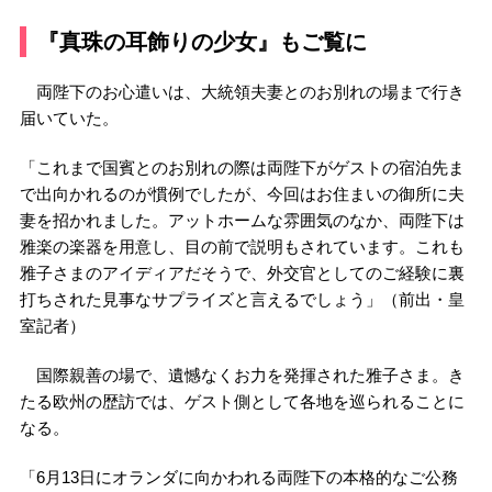
『真珠の耳飾りの少女』もご覧に
両陛下のお心遣いは、大統領夫妻とのお別れの場まで行き
届いていた。
「これまで国賓とのお別れの際は両陛下がゲストの宿泊先ま
で出向かれるのが慣例でしたが、今回はお住まいの御所に夫
妻を招かれました。アットホームな雰囲気のなか、両陛下は
雅楽の楽器を用意し、目の前で説明もされています。これも
雅子さまのアイディアだそうで、外交官としてのご経験に裏
打ちされた見事なサプライズと言えるでしょう」（前出・皇
室記者）
国際親善の場で、遺憾なくお力を発揮された雅子さま。き
たる欧州の歴訪では、ゲスト側として各地を巡られることに
なる。
「6月13日にオランダに向かわれる両陛下の本格的なご公務