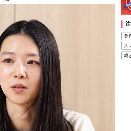
注
美
ス
親
健
美
夫