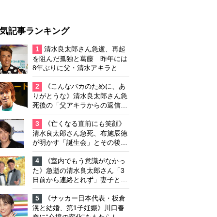
気記事ランキング
1
清水良太郎さん急逝、再起
を阻んだ孤独と葛藤 昨年には
8年ぶりに父・清水アキラと共
演、本格的な活動再開に向かっ
ていたが…周囲が懸念していた
2
《こんなバカのために、あ
「不安定なところ」
りがとうな》清水良太郎さん急
死後の「父アキラからの返信」
布施辰徳が涙で明かす「順番が
違う」
3
《亡くなる直前にも笑顔》
清水良太郎さん急死、布施辰徳
が明かす「誕生会」とその後の
メッセージ
4
《室内でもう意識がなかっ
た》急逝の清水良太郎さん「3
日前から連絡とれず」妻子とは
別居で孤独を感じていた
5
《サッカー日本代表・板倉
滉と結婚、第1子妊娠》川口春