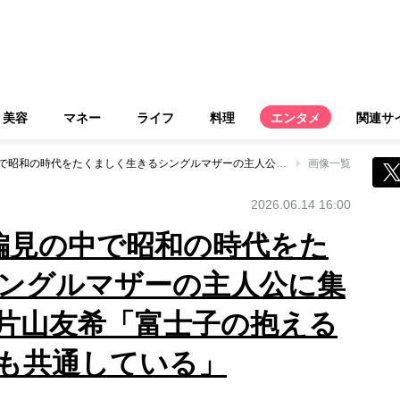
美容
マネー
ライフ
料理
エンタメ
関連サ
映画『FUJIKO』偏見の中で昭和の時代をたくましく生きるシングルマザーの主人公に集まる共感 主演・片山友希「富士子の抱える苦しさは、現代にも共通している」
画像一覧
2026.06.14 16:00
』偏見の中で昭和の時代をた
ングルマザーの主人公に集
片山友希「富士子の抱える
も共通している」