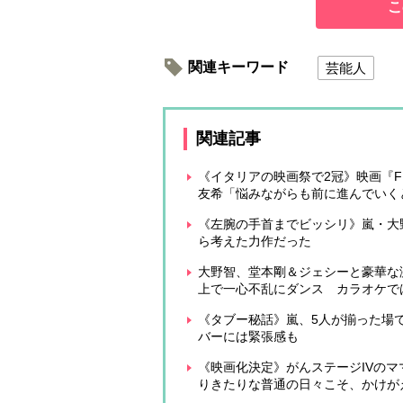
こ
関連キーワード
芸能人
関連記事
《イタリアの映画祭で2冠》映画『F
友希「悩みながらも前に進んでいく
《左腕の手首までビッシリ》嵐・大
ら考えた力作だった
大野智、堂本剛＆ジェシーと豪華な
上で一心不乱にダンス カラオケで
《タブー秘話》嵐、5人が揃った場
バーには緊張感も
《映画化決定》がんステージIVのマ
りきたりな普通の日々こそ、かけが