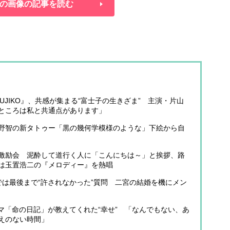
の画像の記事を読む
UJIKO』、共感が集まる“富士子の生きざま” 主演・片山
ところは私と共通点があります」
野智の新タトゥー「黒の幾何学模様のような」下絵から自
激励会 泥酔して道行く人に「こんにちは～」と挨拶、路
は玉置浩二の『メロディー』を熱唱
では最後まで“許されなかった”質問 二宮の結婚を機にメン
マ「命の日記」が教えてくれた“幸せ” 「なんでもない、あ
えのない時間」