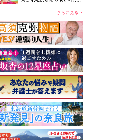
奈に“心境の変化”をもたらした
主演映画『ママせか』 身を削
って「がんに蝕まれる母」を演
さらに見る
じた壮絶な撮影現場