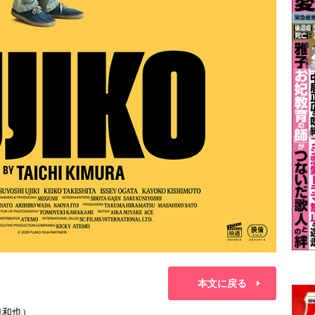
本文に戻る
口和也）