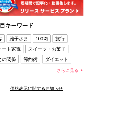
目キーワード
容
雅子さま
100均
旅行
マート家電
スイーツ・お菓子
との関係
節約術
ダイエット
康法
新製品
さらに見る
容賢者のダイエットグッズ
価格表示に関するお知らせ
との関係
新津春子
どか食い