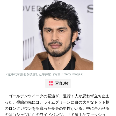
ド派手な私服姿を披露した平井堅（写真／Getty Images）
写真9枚
ゴールデンウイークの昼過ぎ、道行く人が思わず立ち止ま
った。視線の先には、ライムグリーンに白の大きなドット柄
のロングガウンを羽織った長身の男性がいる。中に合わせる
のは白シャツに白のワイドパンツ。「ド派手なファッショ