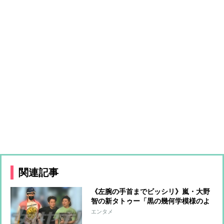
関連記事
《左腕の手首までビッシリ》嵐・大野
智の新タトゥー「黒の幾何学模様のよ
うな」下絵から自ら考えた力作だった
エンタメ