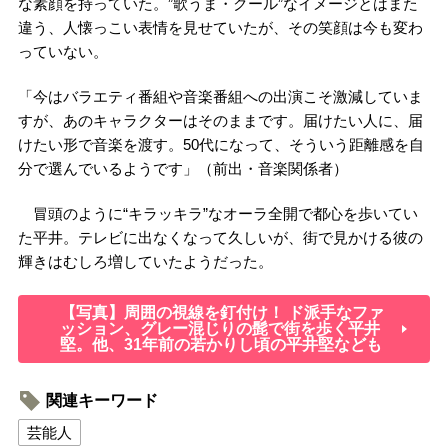
な素顔を持っていた。”歌うま・クール”なイメージとはまた
違う、人懐っこい表情を見せていたが、その笑顔は今も変わ
っていない。
「今はバラエティ番組や音楽番組への出演こそ激減していま
すが、あのキャラクターはそのままです。届けたい人に、届
けたい形で音楽を渡す。50代になって、そういう距離感を自
分で選んでいるようです」（前出・音楽関係者）
冒頭のように“キラッキラ”なオーラ全開で都心を歩いてい
た平井。テレビに出なくなって久しいが、街で見かける彼の
輝きはむしろ増していたようだった。
【写真】周囲の視線を釘付け！ ド派手なファ
ッション、グレー混じりの髭で街を歩く平井
堅。他、31年前の若かりし頃の平井堅なども
関連キーワード
芸能人