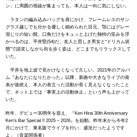
ン」に周囲の視線が集まっても、本人は一向に気にしない。
ラタンの編み込みバッグを肩にかけ、フレームレスのサン
グラス越しでも分かる優しく細められた目元。顎にはグレー
混じりの短い髭。口角だけをキュッと上げた独特の笑みを浮
かべるのは、平井堅(54)だ。友人と思しき男女と“ドリカム状
態”で談笑しながら街を歩く姿は、どこまでもリラックスして
いた。
平井を地上波で見かけなくなって久しい。2021年のアルバ
ム『あなたになりたかった』以降、新曲や大きなライブの発
表が途絶え、本人の表立った活動が長く見えなくなったこと
で、ネット上では「事実上の活動休止」という声も上がって
いた。
昨年、デビュー30周年を迎え、『Ken Hirai 30th Anniversary
Ken’s Bar Special !! 2025 – 2026』を始動。昨年末から今年2
月にかけて、東名阪でライブを行い、盛況だったようです
よ」（音楽関係者）