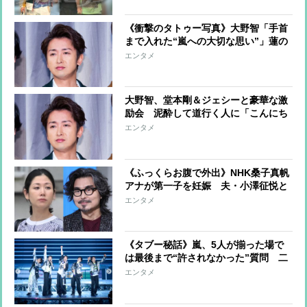
《衝撃のタトゥー写真》大野智「手首
まで入れた“嵐への大切な思い”」蓮の
花に刻んだ「泥の中から生えていく」
エンタメ
人生のような美しさ
大野智、堂本剛＆ジェシーと豪華な激
励会 泥酔して道行く人に「こんにち
は～」と挨拶、路上で一心不乱にダン
エンタメ
ス カラオケでは玉置浩二の『メロデ
ィー』を熱唱
《ふっくらお腹で外出》NHK桑子真帆
アナが第一子を妊娠 夫・小澤征悦と
の“妊活”の末に待望の“おめでた” 周
エンタメ
囲は“分断”した小澤と姉の関係改善に
期待
《タブー秘話》嵐、5人が揃った場で
は最後まで“許されなかった”質問 二
宮の結婚を機にメンバーには緊張感も
エンタメ