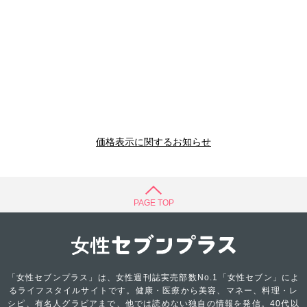
価格表示に関するお知らせ
PAGE TOP
「女性セブンプラス」は、女性週刊誌実売部数No.1「女性セブン」によ
るライフスタイルサイトです。健康・医療から美容、マネー、料理・レ
シピ、有名人グラビアまで、他では読めない独自の情報を発信。40代以