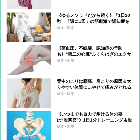
《ゆるメソッドだから続く》「1日30
秒」「週に1回」の筋刺激で認知症を
予防する「30秒スクワット」
健康・医療
《高血圧、不眠症、認知症の予防
も》“第二の心臓”ふくらはぎのエクサ
サイズを医師が伝授！血流改善、筋肉
健康・医療
と骨を刺激、体を根本から整える
背中のこりは腰痛、肩こりの原因＆太
りやすい体質に…やせて痛みがとれる
「1日3分の背中ストレッチ」を整体師
健康・医療
が伝授
《いつまでも自力で歩ける体の要
は“股関節”》1日1分トレーニング＆股
関節のズレを防ぐ習慣を医師らが解説
健康・医療