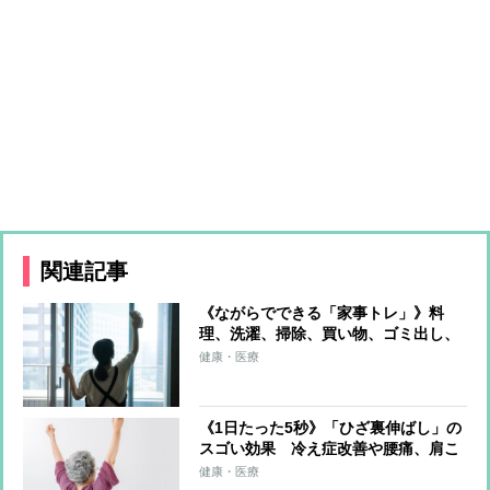
関連記事
《ながらでできる「家事トレ」》料
理、洗濯、掃除、買い物、ゴミ出し、
水やり…すべてをエクササイズに！ト
健康・医療
レーナーが解説
《1日たった5秒》「ひざ裏伸ばし」の
スゴい効果 冷え症改善や腰痛、肩こ
り、片頭痛の軽減も
健康・医療