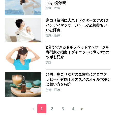
プを1分診断
健康・医療
肩コリ解消に人気！ドクターエアの3D
ハンディマッサージャーが超気持ちい
いと評判
健康・医療
2分でできるセルフヘッドマッサージを
専門家が指南｜ダイエットに導く3つの
ツボも紹介
美容
頭痛・肩こりなどの気象病にアロマテ
ラピーが有効！オススメのオイルTOP5
と使い方を紹介
健康・医療
1
2
3
4