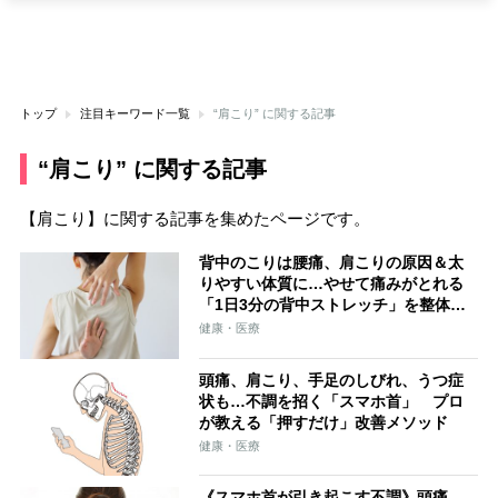
トップ
注目キーワード一覧
“肩こり” に関する記事
“肩こり” に関する記事
【肩こり】に関する記事を集めたページです。
背中のこりは腰痛、肩こりの原因＆太
りやすい体質に…やせて痛みがとれる
「1日3分の背中ストレッチ」を整体師
が伝授
健康・医療
頭痛、肩こり、手足のしびれ、うつ症
状も…不調を招く「スマホ首」 プロ
が教える「押すだけ」改善メソッド
健康・医療
《スマホ首が引き起こす不調》頭痛、