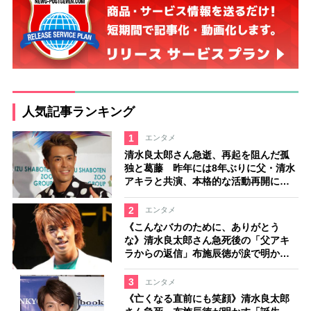
人気記事ランキング
1
エンタメ
清水良太郎さん急逝、再起を阻んだ孤
独と葛藤 昨年には8年ぶりに父・清水
アキラと共演、本格的な活動再開に向
かっていたが…周囲が懸念していた
「不安定なところ」
2
エンタメ
《こんなバカのために、ありがとう
な》清水良太郎さん急死後の「父アキ
ラからの返信」布施辰徳が涙で明かす
「順番が違う」
3
エンタメ
《亡くなる直前にも笑顔》清水良太郎