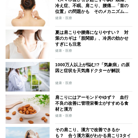
冷え症、不眠、肩こり、腰痛…「首の
位置」の問題かも そのメカニズムと
改善するメソッド
健康・医療
夏は肩こりや腰痛になりやすい？ 対
策のカギは「股関節」、冷房の効かせ
すぎにも注意
健康・医療
1000万人以上が悩む!?「気象病」の原
因と症状を天気痛ドクターが解説
健康・医療
肩こりにはアーモンドやゆず？ 血行
不良の改善に管理栄養士がすすめる食
材と漢方
健康・医療
その肩こり、漢方で改善できるか
も？ 合う漢方薬がわかる肩こり3タイ