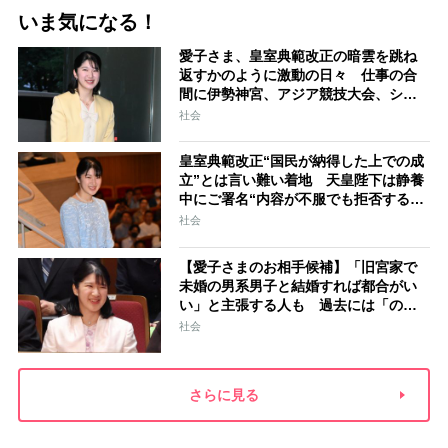
いま気になる！
愛子さま、皇室典範改正の暗雲を跳ね
返すかのように激動の日々 仕事の合
間に伊勢神宮、アジア競技大会、シン
ガポール…スケジュールはびっしり
社会
「天皇家のご長女」の揺るがぬ思い
皇室典範改正“国民が納得した上での成
立”とは言い難い着地 天皇陛下は静養
中にご署名“内容が不服でも拒否するこ
とはできない” 米大手紙は男系男子に
社会
固執する日本の現状を批判的に報道
【愛子さまのお相手候補】「旧宮家で
未婚の男系男子と結婚すれば都合がい
い」と主張する人も 過去には「のび
太くん」「野球部エース」「華道家元
社会
の孫」などの名前
さらに見る