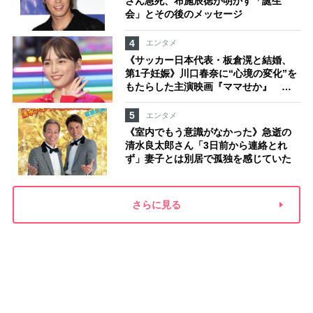
さん急死、布施辰徳が明かす「誕生
会」とその後のメッセージ
4
エンタメ
《サッカー日本代表・板倉滉と結婚、
第1子妊娠》川口春奈に“心境の変化”を
もたらした主演映画『ママせか』 身
を削って「がんに蝕まれる母」を演じ
た壮絶な撮影現場
5
エンタメ
《室内でもう意識がなかった》急逝の
清水良太郎さん「3日前から連絡とれ
ず」妻子とは別居で孤独を感じていた
さらに見る