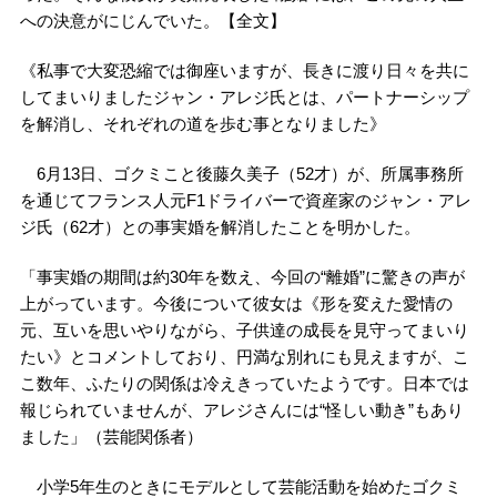
への決意がにじんでいた。【全文】
《私事で大変恐縮では御座いますが、長きに渡り日々を共に
してまいりましたジャン・アレジ氏とは、パートナーシップ
を解消し、それぞれの道を歩む事となりました》
6月13日、ゴクミこと後藤久美子（52才）が、所属事務所
を通じてフランス人元F1ドライバーで資産家のジャン・アレ
ジ氏（62才）との事実婚を解消したことを明かした。
「事実婚の期間は約30年を数え、今回の“離婚”に驚きの声が
上がっています。今後について彼女は《形を変えた愛情の
元、互いを思いやりながら、子供達の成長を見守ってまいり
たい》とコメントしており、円満な別れにも見えますが、こ
こ数年、ふたりの関係は冷えきっていたようです。日本では
報じられていませんが、アレジさんには“怪しい動き”もあり
ました」（芸能関係者）
小学5年生のときにモデルとして芸能活動を始めたゴクミ