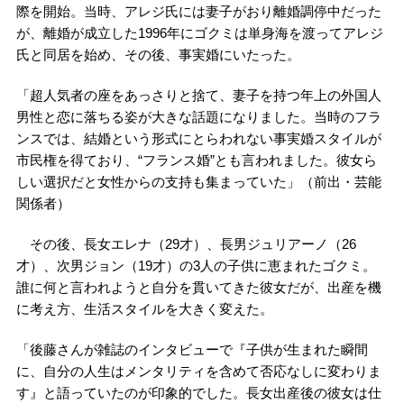
際を開始。当時、アレジ氏には妻子がおり離婚調停中だった
が、離婚が成立した1996年にゴクミは単身海を渡ってアレジ
氏と同居を始め、その後、事実婚にいたった。
「超人気者の座をあっさりと捨て、妻子を持つ年上の外国人
男性と恋に落ちる姿が大きな話題になりました。当時のフラ
ンスでは、結婚という形式にとらわれない事実婚スタイルが
市民権を得ており、“フランス婚”とも言われました。彼女ら
しい選択だと女性からの支持も集まっていた」（前出・芸能
関係者）
その後、長女エレナ（29才）、長男ジュリアーノ（26
才）、次男ジョン（19才）の3人の子供に恵まれたゴクミ。
誰に何と言われようと自分を貫いてきた彼女だが、出産を機
に考え方、生活スタイルを大きく変えた。
「後藤さんが雑誌のインタビューで『子供が生まれた瞬間
に、自分の人生はメンタリティを含めて否応なしに変わりま
す』と語っていたのが印象的でした。長女出産後の彼女は仕