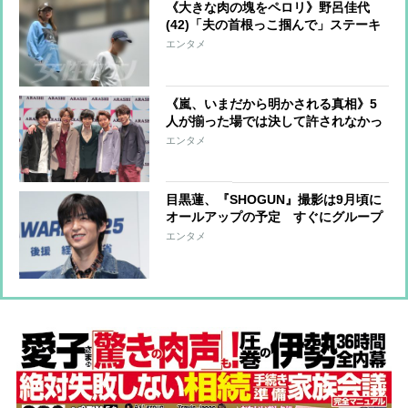
《大きな肉の塊をペロリ》野呂佳代
(42)「夫の首根っこ掴んで」ステーキ
ハウスで見せた「300グラム瞬殺」の
エンタメ
瞬間
《嵐、いまだから明かされる真相》5
人が揃った場では決して許されなかっ
た問いかけ ブランドを守るために徹
エンタメ
底的に避けられた「たった1つの質
問」
目黒蓮、『SHOGUN』撮影は9月頃に
オールアップの予定 すぐにグループ
活動に臨めるようにいまのうちから一
エンタメ
時帰国し、打ち合わせや撮影などを進
めていく計画か