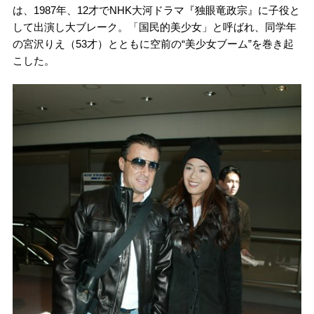
は、1987年、12才でNHK大河ドラマ『独眼竜政宗』に子役と
して出演し大ブレーク。「国民的美少女」と呼ばれ、同学年
の宮沢りえ（53才）とともに空前の“美少女ブーム”を巻き起
こした。