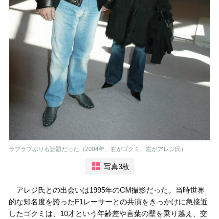
ラブラブぶりも話題だった（2004年、右がゴクミ、左がアレジ氏）
写真3枚
アレジ氏との出会いは1995年のCM撮影だった。当時世界
的な知名度を誇ったF1レーサーとの共演をきっかけに急接近
したゴクミは、10才という年齢差や言葉の壁を乗り越え、交