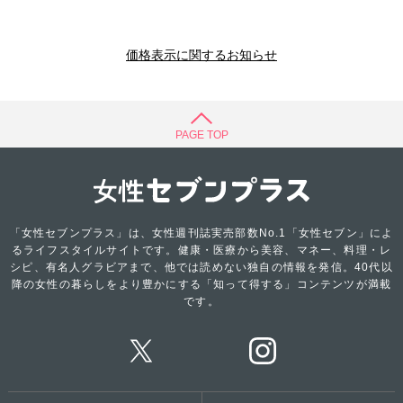
価格表示に関するお知らせ
PAGE TOP
「女性セブンプラス」は、女性週刊誌実売部数No.1「女性セブン」によ
るライフスタイルサイトです。健康・医療から美容、マネー、料理・レ
シピ、有名人グラビアまで、他では読めない独自の情報を発信。40代以
降の女性の暮らしをより豊かにする「知って得する」コンテンツが満載
です。