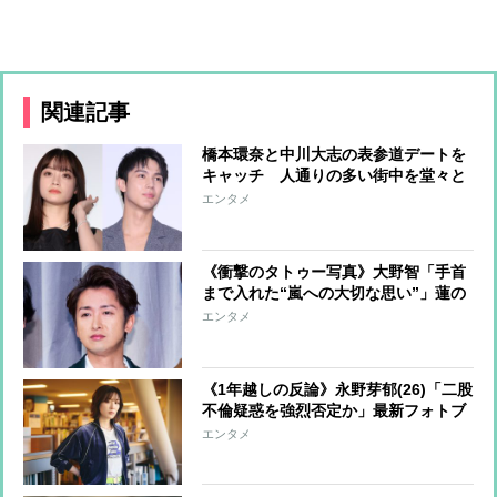
関連記事
橋本環奈と中川大志の表参道デートを
キャッチ 人通りの多い街中を堂々と
歩き、セレクトショップでは“見るか
エンタメ
らに値が張りそうなパジャマ”を真剣
にチェック
《衝撃のタトゥー写真》大野智「手首
まで入れた“嵐への大切な思い”」蓮の
花に刻んだ「泥の中から生えていく」
エンタメ
人生のような美しさ
《1年越しの反論》永野芽郁(26)「二股
不倫疑惑を強烈否定か」最新フォトブ
ックに込めた「しなやかな強さ」
エンタメ