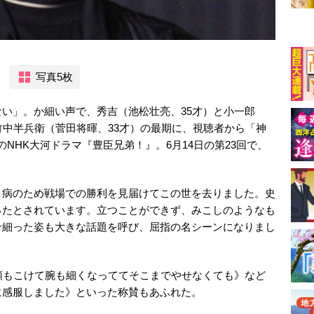
写真5枚
い」。か細い声で、秀吉（池松壮亮、35才）と小一郎
竹中半兵衛（菅田将暉、33才）の最期に、視聴者から「神
NHK大河ドラマ『豊臣兄弟！』。6月14日の第23回で、
、病のため戦場での勝利を見届けてこの世を去りました。史
ったとされています。立つことができず、みこしのようなも
せ細った姿も大きな話題を呼び、屈指の名シーンになりまし
頬もこけて腕も細くなっててそこまでやせなくても》など
に感服しました》といった称賛もあふれた。