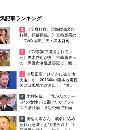
気記事ランキング
1
《全身打撲、頭部裂傷及び
打撲、頸部損傷…》宮崎麗果の
「DVの怪我」夫・黒木啓司の
逮捕で始まる「夫婦の闘争」
2
《DV事案で逮捕されてい
た》黒木啓司が妻・宮崎麗果へ
の「保護命令違反容疑で」離婚
協議は「第二ステージ」へ
3
中居正広「ひそかに被災地
支援」か 2016年の熊本地震直
後には現地で炊き出し “誰に
も知られなくて良い”と、むし
ろ強まる福祉活動への思い
4
木村拓哉、「乳がんステー
ジ4の女性」に届けたサプライ
ズの贈り物 番組企画で対面し
たファンが、夢と希望を与える
心遣いに「うれしくて号泣しま
5
美輪明宏さん「戒名に込め
した」
られた意味」と10億円以上「巨