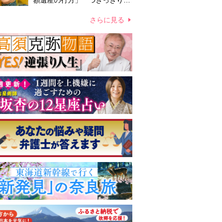
額遺産の行方」 つきっきりで
私生活をサポートしていた元俳
優が相続か
さらに見る