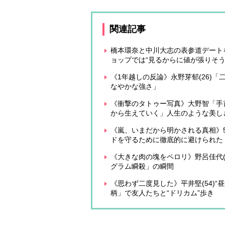
関連記事
橋本環奈と中川大志の表参道デート
ョップでは“見るからに値が張りそ
《1年越しの反論》永野芽郁(26)
なやかな強さ」
《衝撃のタトゥー写真》大野智「手
から生えていく」人生のような美し
《嵐、いまだから明かされる真相》
ドを守るために徹底的に避けられた
《大きな肉の塊をペロリ》野呂佳代(
グラム瞬殺」の瞬間
《思わず二度見した》平井堅(54)
柄」で友人たちと“ドリカム”歩き