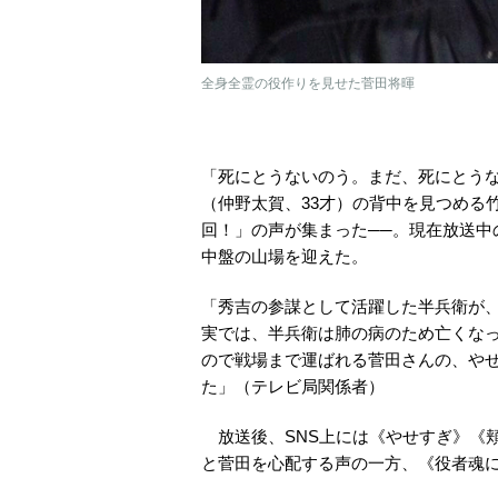
全身全霊の役作りを見せた菅田将暉
「死にとうないのう。まだ、死にとうな
（仲野太賀、33才）の背中を見つめる
回！」の声が集まった──。現在放送中の
中盤の山場を迎えた。
「秀吉の参謀として活躍した半兵衛が
実では、半兵衛は肺の病のため亡くな
ので戦場まで運ばれる菅田さんの、や
た」（テレビ局関係者）
放送後、SNS上には《やせすぎ》《
と菅田を心配する声の一方、《役者魂