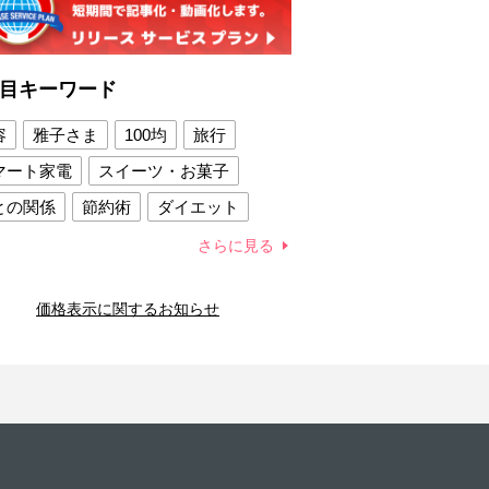
目キーワード
容
雅子さま
100均
旅行
マート家電
スイーツ・お菓子
との関係
節約術
ダイエット
康法
新製品
さらに見る
容賢者のダイエットグッズ
価格表示に関するお知らせ
との関係
新津春子
どか食い