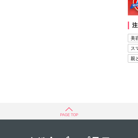
注
美
ス
親
健
美
夫
PAGE TOP