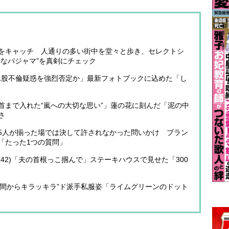
をキャッチ 人通りの多い街中を堂々と歩き、セレクトシ
うなパジャマ”を真剣にチェック
「二股不倫疑惑を強烈否定か」最新フォトブックに込めた「し
首まで入れた“嵐への大切な思い”」蓮の花に刻んだ「泥の中
さ
5人が揃った場では決して許されなかった問いかけ ブラン
「たった1つの質問」
42)「夫の首根っこ掴んで」ステーキハウスで見せた「300
“昼間からキラッキラ”ド派手私服姿「ライムグリーンのドット