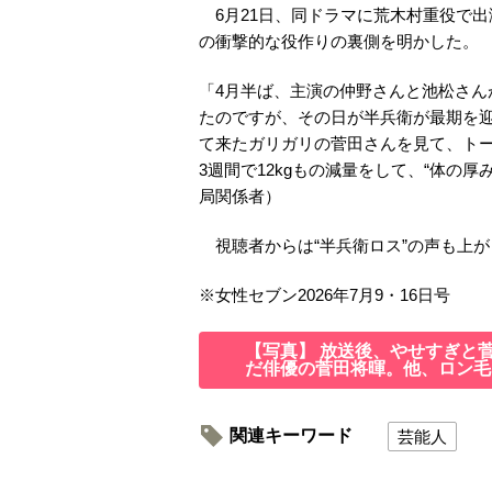
6月21日、同ドラマに荒木村重役で出
の衝撃的な役作りの裏側を明かした。
「4月半ば、主演の仲野さんと池松さ
たのですが、その日が半兵衛が最期を
て来たガリガリの菅田さんを見て、トー
3週間で12kgもの減量をして、“体の
局関係者）
視聴者からは“半兵衛ロス”の声も上が
※女性セブン2026年7月9・16日号
【写真】 放送後、やせすぎと
だ俳優の菅田将暉。他、ロン毛
関連キーワード
芸能人