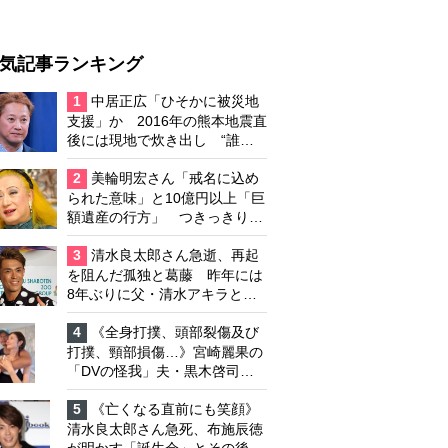
気記事ランキング
1
中居正広「ひそかに被災地
支援」か 2016年の熊本地震直
後には現地で炊き出し “誰に
も知られなくて良い”と、むし
ろ強まる福祉活動への思い
2
美輪明宏さん「戒名に込め
られた意味」と10億円以上「巨
額遺産の行方」 つきっきりで
私生活をサポートしていた元俳
優が相続か
3
清水良太郎さん急逝、再起
を阻んだ孤独と葛藤 昨年には
8年ぶりに父・清水アキラと共
演、本格的な活動再開に向かっ
ていたが…周囲が懸念していた
4
《全身打撲、頭部裂傷及び
「不安定なところ」
打撲、頸部損傷…》宮崎麗果の
「DVの怪我」夫・黒木啓司の
逮捕で始まる「夫婦の闘争」
5
《亡くなる直前にも笑顔》
清水良太郎さん急死、布施辰徳