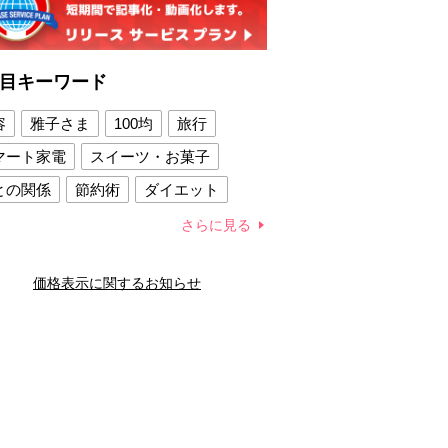
目キーワード
容
雅子さま
100均
旅行
マート家電
スイーツ・お菓子
との関係
節約術
ダイエット
康法
新製品
さらに見る
容賢者のダイエットグッズ
価格表示に関するお知らせ
との関係
新津春子
どか食い