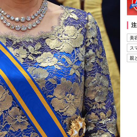
注
美
ス
親
健
美
夫