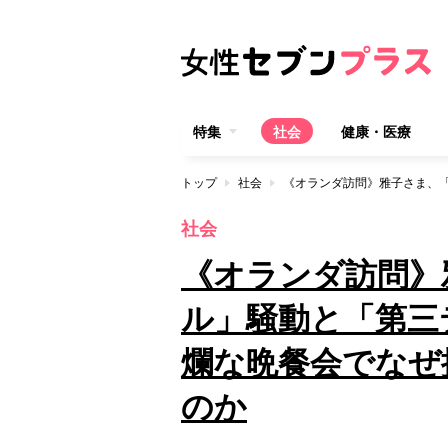
特集
社会
健康・医療
トップ
社会
社会
《オランダ訪問》
ル」騒動と「第三
爛な晩餐会でなぜ
のか