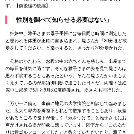
す。【前後編の後編】
「性別を調べて知らせる必要はない」
妊娠中、雅子さまの母子手帳には毎日同じ時間に測定した
と思われる体重が正確に書き込まれ、堤さんが「30分ほど散
歩をしてください」と指示すると、きっかり30分歩かれた。
公務のかたわら、お腹の中の赤ちゃんを慈しみ、出産まで
の毎日を健気に過ごす。そんな雅子さまの姿を見て堤さんは
思わず涙することもあったという。そんな堤さんがいまもよ
く覚えているのが那須御用邸で過ごした日々だ。両陛下は妊
娠中に那須で5月と8月の2度静養され、堤さんも同行した。
「万が一に備え、事前に地元の大学病院と相談して臨みまし
た。広大な邸内を両陛下と私とで散策することもあり、段差
があるところで陛下が優しく『気をつけて』と雅子さまにお
声がけされる姿が印象に残っています。陛下から『このあた
りは昔ゴルフコースでした』と教えていただいたり、雅子さ