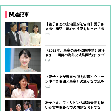
関連記事
【雅子さまの主治医が初告白】愛子さ
ま出生秘話 細心の注意を払った「出
産予定日」に関する情報管理 上皇ご
社会
夫妻に直接尋ねられても沈黙を貫いた
《2027年、皇室の海外訪問事情》愛子
さま、3回目の海外公式訪問先は“タブ
ーだった”ヨーロッパか 天皇皇后両
社会
陛下はアメリカ、秋篠宮ご一家はタイ
が有力
《愛子さまが来日公演を鑑賞》ウィー
ン少年合唱団と皇室との温かな交流を
重ねてきた歴史 愛子さまご誕生を祝
社会
して美智子さまが作詞された曲を披露
したことも
雅子さま、フィリピン大統領夫妻を招
いた宮中晩餐会での周到なおもてな