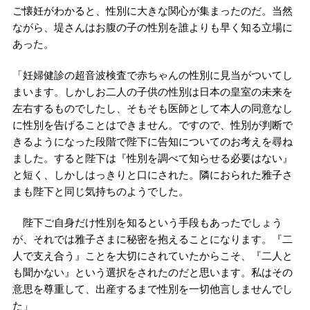
ご懐妊がわかると、性別に大きな関心が集まったのだ。当然
ながら、堤さんはお腹の子の性別を誰よりも早く知る立場に
あった。
「妊婦健診の超音波検査で赤ちゃんの性別に見当がついてし
まいます。しかしお二人の子供の性別は日本の皇室の未来を
左右するものでしたし、そもそも医師として本人の同意なし
に性別を告げることはできません。ですので、性別が判断で
きるようになった段階で陛下に告知についてのお考えを尋ね
ました。すると陛下は『性別を調べて知らせる必要はない』
と短く、しかしはっきりと口にされた。隣におられた雅子さ
まも陛下と同じ気持ちのようでした。
陛下ご自身だけ性別を知るという手段もあったでしょう
が、それでは雅子さまに秘密を抱えることになります。『二
人で支え合う』ことを大切にされていたからこそ、『二人と
も聞かない』という選択をされたのだと思います。私はその
意思を尊重して、出産するまで性別を一切他言しませんでし
た」