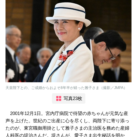
天皇陛下との、ご成婚からおよそ8年半が経った雅子さま（撮影／JMPA）
写真23枚
2001年12月1日。宮内庁病院で待望の赤ちゃんが元気な産
声を上げた。世紀のご出産に心を尽くし、両陛下に寄り添っ
たのが、東宮職御用掛として雅子さまの主治医を務めた産婦
人科医の堤治さんだ。堤さんが、愛子さま出生秘話を明か