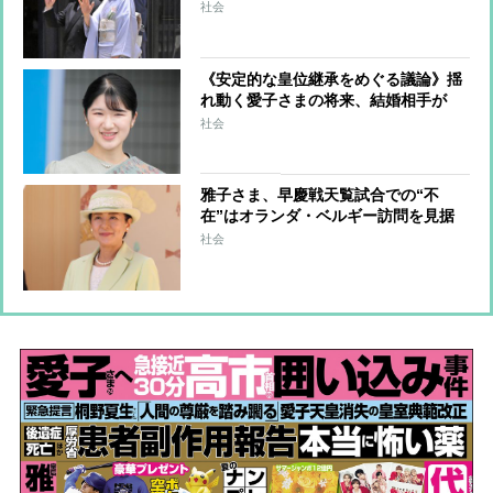
し 料理や音楽など“雅子さま流”の心
社会
遣い 愛子さまと悠仁さまを隣の席順
にして会場は温かな空気に
《安定的な皇位継承をめぐる議論》揺
れ動く愛子さまの将来、結婚相手が
「皇族の配偶者である一般人」という
社会
これまで誰も経験していない立場にな
る可能性も
雅子さま、早慶戦天覧試合での“不
在”はオランダ・ベルギー訪問を見据
えたものか 両国とも3日ずつのゆっ
社会
くりとした滞在で“ごくプライベート
な時間”が設けられる予定