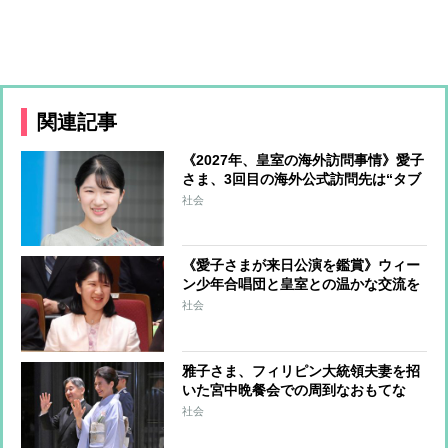
関連記事
《2027年、皇室の海外訪問事情》愛子
さま、3回目の海外公式訪問先は“タブ
ーだった”ヨーロッパか 天皇皇后両
社会
陛下はアメリカ、秋篠宮ご一家はタイ
が有力
《愛子さまが来日公演を鑑賞》ウィー
ン少年合唱団と皇室との温かな交流を
重ねてきた歴史 愛子さまご誕生を祝
社会
して美智子さまが作詞された曲を披露
したことも
雅子さま、フィリピン大統領夫妻を招
いた宮中晩餐会での周到なおもてな
し 料理や音楽など“雅子さま流”の心
社会
遣い 愛子さまと悠仁さまを隣の席順
にして会場は温かな空気に