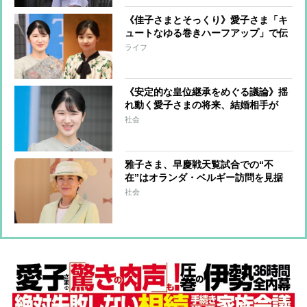
《佳子さまとそっくり》愛子さま「キ
ュートなゆる巻きハーフアップ」で伝
統の一戦を観戦
ライフ
《安定的な皇位継承をめぐる議論》揺
れ動く愛子さまの将来、結婚相手が
「皇族の配偶者である一般人」という
社会
これまで誰も経験していない立場にな
る可能性も
雅子さま、早慶戦天覧試合での“不
在”はオランダ・ベルギー訪問を見据
えたものか 両国とも3日ずつのゆっ
社会
くりとした滞在で“ごくプライベート
な時間”が設けられる予定