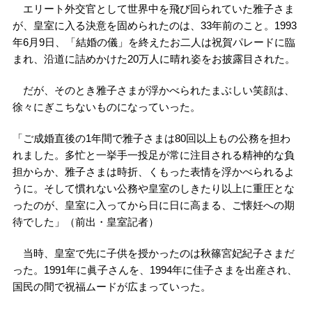
エリート外交官として世界中を飛び回られていた雅子さま
が、皇室に入る決意を固められたのは、33年前のこと。1993
年6月9日、「結婚の儀」を終えたお二人は祝賀パレードに臨
まれ、沿道に詰めかけた20万人に晴れ姿をお披露目された。
だが、そのとき雅子さまが浮かべられたまぶしい笑顔は、
徐々にぎこちないものになっていった。
「ご成婚直後の1年間で雅子さまは80回以上もの公務を担わ
れました。多忙と一挙手一投足が常に注目される精神的な負
担からか、雅子さまは時折、くもった表情を浮かべられるよ
うに。そして慣れない公務や皇室のしきたり以上に重圧とな
ったのが、皇室に入ってから日に日に高まる、ご懐妊への期
待でした」（前出・皇室記者）
当時、皇室で先に子供を授かったのは秋篠宮妃紀子さまだ
った。1991年に眞子さんを、1994年に佳子さまを出産され、
国民の間で祝福ムードが広まっていった。