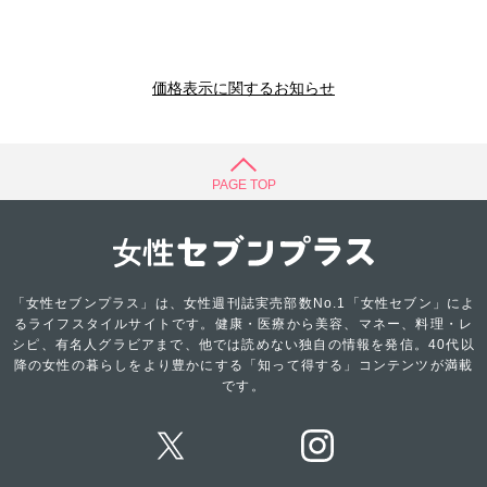
価格表示に関するお知らせ
PAGE TOP
「女性セブンプラス」は、女性週刊誌実売部数No.1「女性セブン」によ
るライフスタイルサイトです。健康・医療から美容、マネー、料理・レ
シピ、有名人グラビアまで、他では読めない独自の情報を発信。40代以
降の女性の暮らしをより豊かにする「知って得する」コンテンツが満載
です。