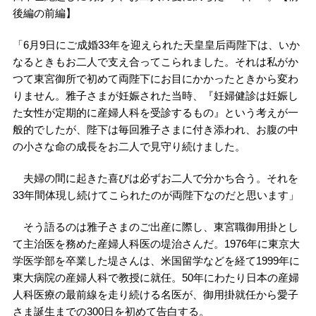
後編の前編】
「6月9日にご成婚33年を迎えられた天皇皇后両陛下は、いか
なるときもお二人で支え合ってこられました。それは私がか
つて東宮御所で初めて両陛下にお目にかかったときから変わ
りません。雅子さまが妊娠された当時、『妊婦健診は妊娠し
た女性が定期的に産婦人科を受診するもの』という考えが一
般的でしたが、陛下は毎回雅子さまに付き添われ、お腹の中
の小さな命の成長をお二人で見守り続けました。
夫婦の間に起きた喜びは必ずお二人で分かち合う。それを
33年間体現し続けてこられたのが両陛下なのだと思います」
そう語るのは雅子さまのご出産に際し、東宮職御用掛とし
て主治医を務めた産婦人科医の堤治さんだ。1976年に東京大
学医学部を卒業した堤さんは、米国留学などを経て1999年に
東大病院の産婦人科で教授に就任。50年にわたり日本の産婦
人科医療の最前線を走り続ける名医が、御用掛就任から愛子
さま誕生までの300日を初めて告白する。