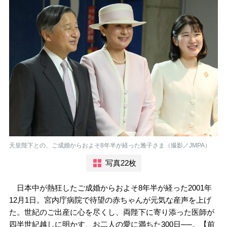
天皇陛下との、ご成婚からおよそ8年半が経った雅子さま（撮影／JMPA）
写真22枚
日本中が熱狂したご成婚からおよそ8年半が経った2001年
12月1日。宮内庁病院で待望の赤ちゃんが元気な産声を上げ
た。世紀のご出産に心を尽くし、両陛下に寄り添った医師が
四半世紀越しに明かす、お二人の愛に満ちた300日──。【前