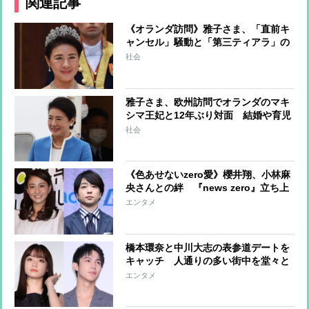
関連記事
《オランダ訪問》雅子さま、「直前キ
ャンセル」騒動と「第三ティアラ」の
意味 豪華絢爛な晩餐会でなぜ控えめ
社会
な“第三”を選ばれたのか
雅子さま、欧州訪問でオランダのマキ
シマ王妃と12年ぶり対面 結婚や育児
の悩みを分かち合った仲、民間出身で
社会
ご成婚が物議を醸した共通点も
《色あせないzero愛》櫻井翔、小林麻
央さんとの絆 『news zero』立ち上
げから支え合い、今も関係者と墓参
エンタメ
り 嵐ラストツアーにはzeroファミリ
ーを招待
橋本環奈と中川大志の表参道デートを
キャッチ 人通りの多い街中を堂々と
歩き、セレクトショップでは“見るか
エンタメ
らに値が張りそうなパジャマ”を真剣
にチェック