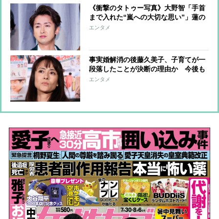
《衝撃のタトゥー写真》大野智「手首
まで入れた“嵐への大切な思い”」蓮の
花に刻んだ「泥の中から生えていく」
エンタメ
人生のような美しさ
事実婚解消の後藤久美子、子育てが一
段落したことが決断の理由か 今後も
スイスに住みながら女優業は継続、日
エンタメ
本での活動機会も増加へ