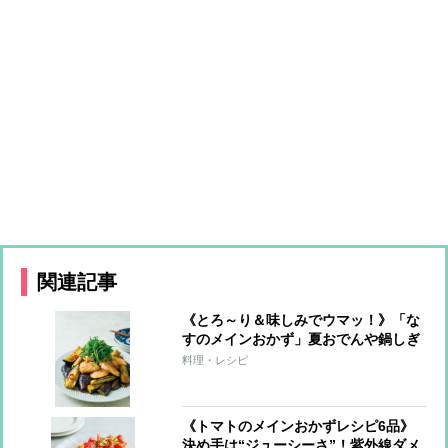
関連記事
《とろ～り＆味しみでウマッ！》「な
すのメインおかず」夏おでんや鍋しぎ
など6レシピ
料理・レシピ
《トマトのメインおかずレシピ6品》
決め手は“ジューシーさ”！紫外線ダメ