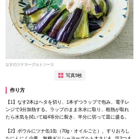
なすのツナヨーグルトソース
写真9枚
作り方
【1】なす2本はヘタを切り、1本ずつラップで包み、電子レ
ンジで3分加熱する。ラップのまま氷水に取り、粗熱が取れ
たら水気を拭いて縦4等分に裂き、半分に切って皿に盛る。
【2】ボウルにツナ缶1缶（70g・オイルごと）、すりおろし
たにんにく少量、無糖ギリシャヨーグルト大さじ4、塩2つま