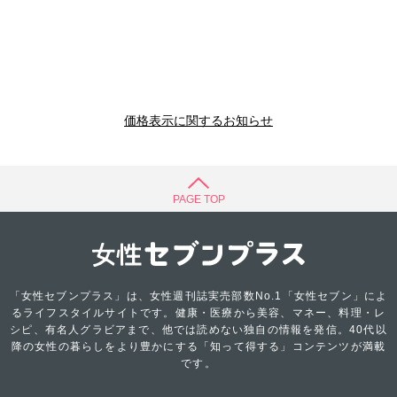
価格表示に関するお知らせ
PAGE TOP
「女性セブンプラス」は、女性週刊誌実売部数No.1「女性セブン」によ
るライフスタイルサイトです。健康・医療から美容、マネー、料理・レ
シピ、有名人グラビアまで、他では読めない独自の情報を発信。40代以
降の女性の暮らしをより豊かにする「知って得する」コンテンツが満載
です。