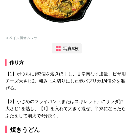
スペイン風オムレツ
写真9枚
作り方
【1】ボウルに卵3個を溶きほぐし、甘辛肉なす適量、ピザ用
チーズ大さじ2、粗みじん切りにした赤パプリカ1/4個分を混
ぜる。
【2】小さめのフライパン（またはスキレット）にサラダ油
大さじ1を熱し、【1】を入れて大きく混ぜ、半熟になったら
ふたをして弱火で4分焼く。
焼きうどん