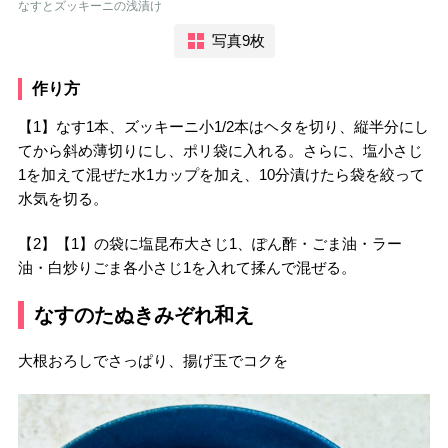
なすとズッキーニの浅漬け
写真9枚
作り方
【1】なす1本、ズッキーニ小1/2本はヘタを切り、縦半分にし
てから斜め薄切りにし、ポリ袋に入れる。さらに、塩小さじ
1を加えて混ぜた水1カップを加え、10分漬けたら袋を絞って
水気を切る。
【2】【1】の袋に塩昆布大さじ1、ぽん酢・ごま油・ラー
油・白炒りごま各小さじ1を入れて揉んで混ぜる。
なすのたぬきみぞれ和え
大根おろしでさっぱり、揚げ玉でコクを