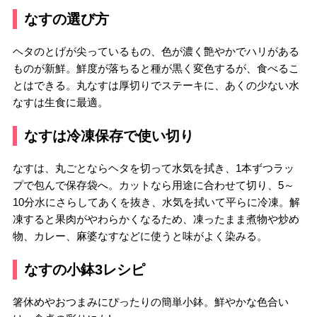
なすの選び方
ヘタのとげが尖っているもの、色が濃く艶やかでハリがある
ものが新鮮。鮮度が落ちると種が黒く変色するが、食べるこ
とはできる。丸なすは厚切りでステーキに、あくの少ない水
なすは生食に最適。
なすは冷凍保存で使い切り
なすは、丸ごとならヘタを切って水気を拭き、1本ずつラッ
プで包んで保存袋へ。カットなら用途に合わせて切り、5～
10分水にさらしてあくを抜き、水気を拭いて平らに冷凍。解
凍すると果肉がやわらかくなるため、凍ったまま煮物や炒め
物、カレー、麻婆なすなどに使うと味がよく染みる。
なすの小鉢3レシピ
箸休めやおつまみにぴったりの簡単小鉢。鮮やかな色合い