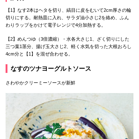
【1】なす2本はヘタを切り、縞目に皮をむいて2cm厚さの輪
切りにする。耐熱皿に入れ、サラダ油小さじ2を絡め、ふん
わりラップをかけて電子レンジで4分加熱する。
【2】めんつゆ（3倍濃縮）・水各大さじ1、ざく切りにした
三つ葉1茎分、揚げ玉大さじ2、軽く水気を切った大根おろし
4cm分と【1】を混ぜ合わせる。
なすのツナヨーグルトソース
さわやかクリーミーソースが新鮮