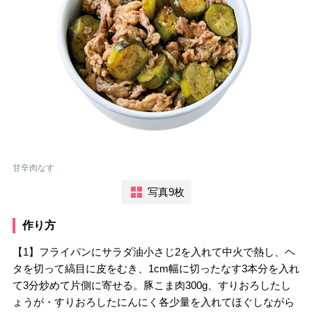
甘辛肉なす
写真9枚
作り方
【1】フライパンにサラダ油小さじ2を入れて中火で熱し、ヘ
タを切って縞目に皮をむき、1cm幅に切ったなす3本分を入れ
て3分炒めて片側に寄せる。豚こま肉300g、すりおろしたし
ょうが・すりおろしたにんにく各少量を入れてほぐしながら