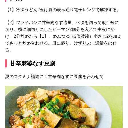
【1】冷凍うどん2玉は袋の表示通り電子レンジで解凍する。
【2】フライパンに甘辛肉なす適量、ヘタを切って縦半分に
切り、横に細切りにしたピーマン2個分を入れて中火にか
け、2分炒めたら【1】、めんつゆ（3倍濃縮）小さじ2を加え
てさっと炒め合わせる。皿に盛り、けずりぶし適量をのせ
る。
甘辛麻婆なす豆腐
夏のスタミナ補給に！甘辛肉なすに豆腐を合わせて