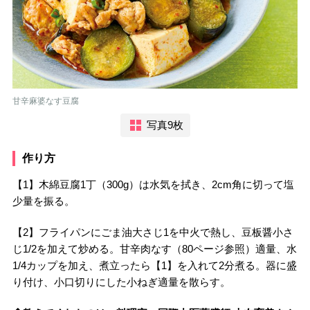
甘辛麻婆なす豆腐
写真9枚
作り方
【1】木綿豆腐1丁（300g）は水気を拭き、2cm角に切って塩
少量を振る。
【2】フライパンにごま油大さじ1を中火で熱し、豆板醤小さ
じ1/2を加えて炒める。甘辛肉なす（80ページ参照）適量、水
1/4カップを加え、煮立ったら【1】を入れて2分煮る。器に盛
り付け、小口切りにした小ねぎ適量を散らす。