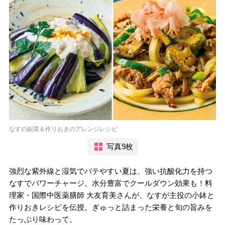
なすの副菜＆作りおきのアレンジレシピ
写真9枚
強烈な紫外線と湿気でバテやすい夏は、強い抗酸化力を持つ
なすでパワーチャージ。水分豊富でクールダウン効果も！料
理家・国際中医薬膳師 大友育美さんが、なすが主役の小鉢と
作りおきレシピを伝授。ぎゅっと詰まった栄養と旬の旨みを
たっぷり味わって。