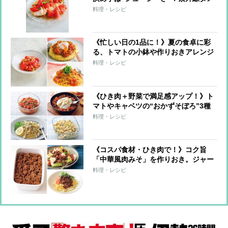
ージ対策にも
料理・レシピ
《忙しい日の1品に！》夏の食卓に彩
る、トマトの小鉢や作りおきアレンジ
レシピ
料理・レシピ
《ひき肉＋野菜で満足感アップ！》ト
マトやキャベツの“おかずそぼろ”3種
と活用アレンジ8レシピ
料理・レシピ
《コスパ食材・ひき肉で！》コク旨
「中華風肉みそ」を作りおき。ジャー
ジャー麺や肉みそ炒めにアレンジ！
料理・レシピ