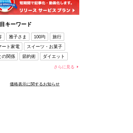
目キーワード
容
雅子さま
100均
旅行
マート家電
スイーツ・お菓子
との関係
節約術
ダイエット
康法
新製品
さらに見る
容賢者のダイエットグッズ
価格表示に関するお知らせ
との関係
新津春子
どか食い