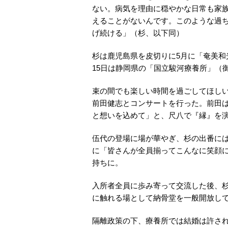
ない。病気を理由に穏やかな日常も家族
えることがないんです。このような過
げ続ける」（杉、以下同）
杉は鹿児島県を皮切りに5月に「奄美和
15日は静岡県の「国立駿河療養所」（
束の間でも楽しい時間を過ごしてほし
前田健志とコンサートを行った。前田
と想いを込めて」と、尺八で『縁』を
伍代の登場に場が華やぎ、杉の出番に
に「皆さんが全員揃ってこんなに笑顔
持ちに。
入所者全員に歩み寄って交流した後、
に触れる場として納骨堂を一般開放し
隔離政策の下、療養所では結婚は許され