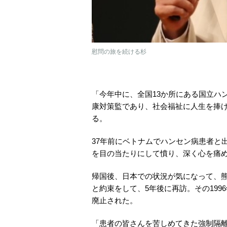
慰問の旅を続ける杉
「今年中に、全国13か所にある国立ハ
康対策監であり、社会福祉に人生を捧
る。
37年前にベトナムでハンセン病患者と
を目の当たりにして憤り、深く心を痛
帰国後、日本での状況が気になって、熊
と約束をして、5年後に再訪。その19
廃止された。
「患者の皆さんを苦しめてきた強制隔