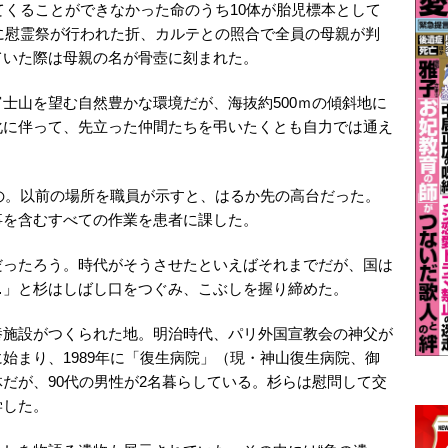
れてくることができなかった命のうち10体が胎児標本として
年に慰霊祭が行われた折、カルテとの照合で全員の母親が判
ていた際は母親の名が骨壺に刻まれた。
士山を望む自然豊かな環境だが、海抜約500ｍの傾斜地に
化に伴って、先立った仲間たちを弔いたくとも自力では通え
もの。以前の場所を職員が示すと、はるか先の高台だった。
事を含むすべての作業を患者に課した。
だったろう。時代がそうさせたといえばそれまでだが、国は
…」と杉はしばし口をつぐみ、こぶしを握り締めた。
養施設がつくられた地。明治時代、パリ外国宣教会の神父が
始まり、1989年に「復生病院」（現・神山復生病院、御
だが、90代の男性が2名暮らしている。杉らは慰問して交
学した。