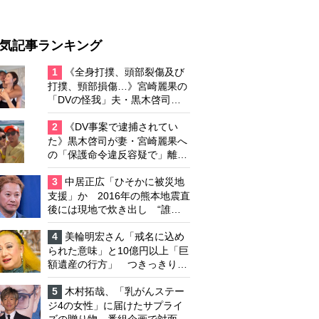
気記事ランキング
1
《全身打撲、頭部裂傷及び
打撲、頸部損傷…》宮崎麗果の
「DVの怪我」夫・黒木啓司の
逮捕で始まる「夫婦の闘争」
2
《DV事案で逮捕されてい
た》黒木啓司が妻・宮崎麗果へ
の「保護命令違反容疑で」離婚
協議は「第二ステージ」へ
3
中居正広「ひそかに被災地
支援」か 2016年の熊本地震直
後には現地で炊き出し “誰に
も知られなくて良い”と、むし
ろ強まる福祉活動への思い
4
美輪明宏さん「戒名に込め
られた意味」と10億円以上「巨
額遺産の行方」 つきっきりで
私生活をサポートしていた元俳
優が相続か
5
木村拓哉、「乳がんステー
ジ4の女性」に届けたサプライ