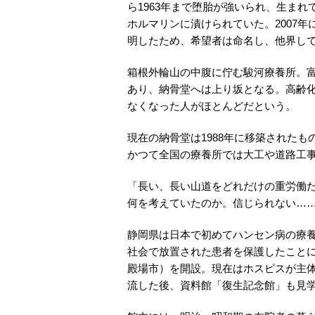
ら1963年まで堕胎が強いられ、生ま
ホルマリンに漬けられていた。2007
明したため、希望者は命名し、他界し
箱根外輪山の中腹に佇む駿河療養所。富
あり、納骨堂へは上り坂となる。高齢
なくなった人がほとんどだという。
現在の納骨堂は1988年に移築された
かつて全国の療養所では大工や道路工
「長い、長い山道をどれだけの重労働
何を考えていたのか。信じられない…
静岡県は日本で初めてハンセン病の療
社会で放置された患者を保護したことに
殿場市）を開設。現在はホスピスが主体
流した後、資料館「復生記念館」も見