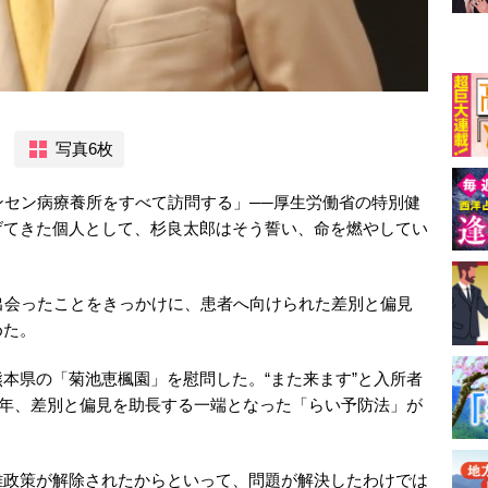
写真6枚
ンセン病療養所をすべて訪問する」──厚生労働省の特別健
げてきた個人として、杉良太郎はそう誓い、命を燃やしてい
出会ったことをきっかけに、患者へ向けられた差別と偏見
めた。
本県の「菊池恵楓園」を慰問した。“また来ます”と入所者
96年、差別と偏見を助長する一端となった「らい予防法」が
離政策が解除されたからといって、問題が解決したわけでは