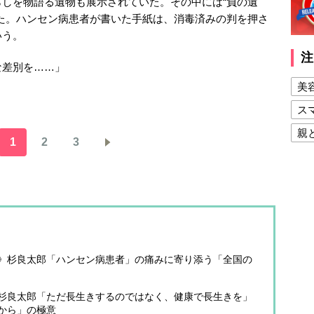
しを物語る遺物も展示されていた。その中には“負の遺
た。ハンセン病患者が書いた手紙は、消毒済みの判を押さ
いう。
注
な差別を……」
美
ス
親
1
2
3
健
美
夫
》杉良太郎「ハンセン病患者」の痛みに寄り添う「全国の
杉良太郎「ただ長生きするのではなく、健康で長生きを」
から」の極意