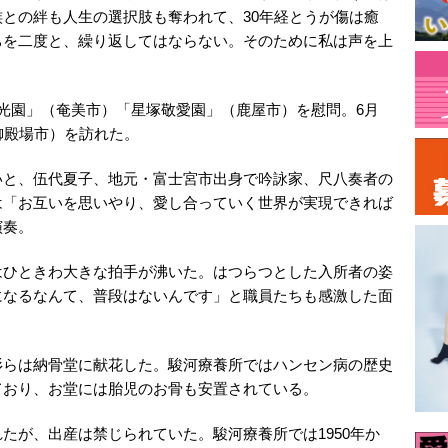
との絆も人生の選択肢も奪われて、30年経とうが傷は癒
ちを二度と、繰り返してはならない。そのために私は声を上
光園」（奄美市）「星塚敬愛園」（鹿屋市）を慰問。6月
御殿場市）を訪れた。
いと、伍代夏子、地元・富士宮市出身で吟詠家、尺八奏者の
は「お互いを思いやり、愛し合っていく世界が実現できれば
演奏。
はひときわ大きな拍手が沸いた。はつらつとした入所者の姿
になるなんて、普段はないんです」と職員たちも感激した面
杉らは納骨堂に献花した。駿河療養所ではハンセン病の歴史
ており、お堂には胎児のお骨も安置されている。
たが、出産は禁じられていた。駿河療養所では1950年か