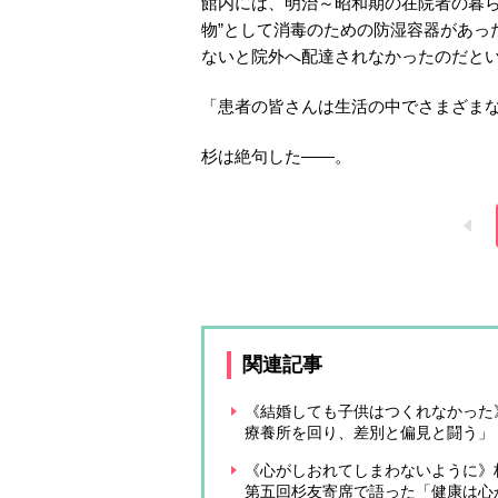
館内には、明治～昭和期の在院者の暮ら
物”として消毒のための防湿容器があっ
ないと院外へ配達されなかったのだと
「患者の皆さんは生活の中でさまざま
杉は絶句した――。
関連記事
《結婚しても子供はつくれなかった
療養所を回り、差別と偏見と闘う」
《心がしおれてしまわないように》
第五回杉友寄席で語った「健康は心