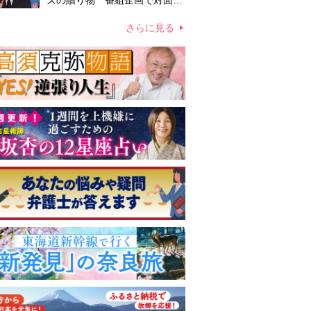
ズの贈り物 番組企画で対面し
たファンが、夢と希望を与える
心遣いに「うれしくて号泣しま
さらに見る
した」