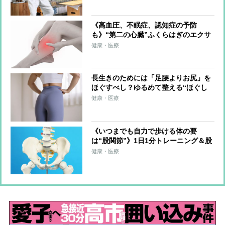
《高血圧、不眠症、認知症の予防
も》“第二の心臓”ふくらはぎのエクサ
サイズを医師が伝授！血流改善、筋肉
健康・医療
と骨を刺激、体を根本から整える
長生きのためには「足腰よりお尻」を
ほぐすべし？ゆるめて整える“ほぐし
術”を8万人以上の体を整えた専門家が
健康・医療
伝授
《いつまでも自力で歩ける体の要
は“股関節”》1日1分トレーニング＆股
関節のズレを防ぐ習慣を医師らが解説
健康・医療