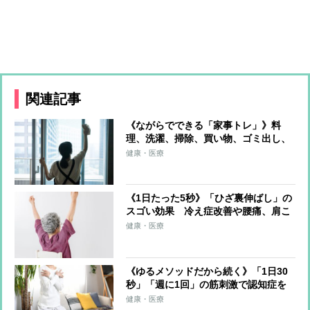
関連記事
《ながらでできる「家事トレ」》料
理、洗濯、掃除、買い物、ゴミ出し、
水やり…すべてをエクササイズに！ト
健康・医療
レーナーが解説
《1日たった5秒》「ひざ裏伸ばし」の
スゴい効果 冷え症改善や腰痛、肩こ
り、片頭痛の軽減も
健康・医療
《ゆるメソッドだから続く》「1日30
秒」「週に1回」の筋刺激で認知症を
予防する「30秒スクワット」
健康・医療