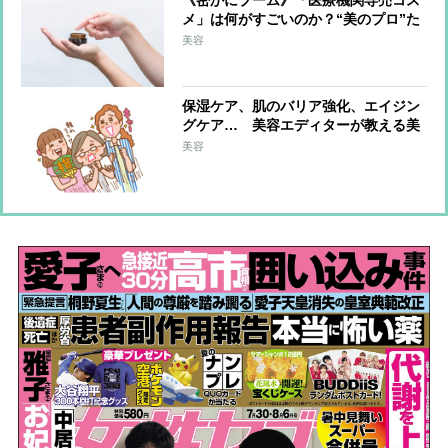
《密かにブーム》「医療機関専売コス
メ」は何がすごいのか？“美のプロ”た
ちが選んだ逸品とその理由
美容
保湿ケア、肌のバリア強化、エイジン
グケア… 美容エディターが教える美
肌にマストな「美容成分」は？
美容