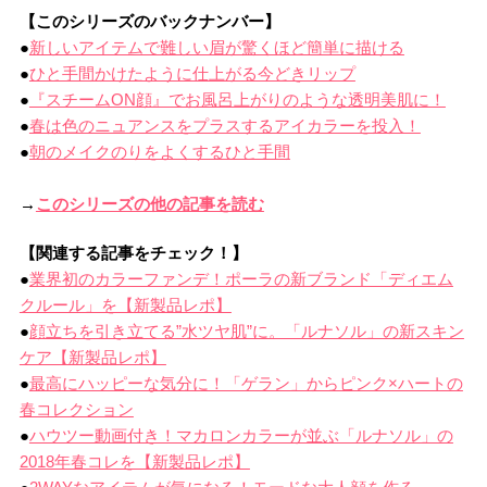
【このシリーズのバックナンバー】
●
新しいアイテムで難しい眉が驚くほど簡単に描ける
●
ひと手間かけたように仕上がる今どきリップ
●
『スチームON顔』でお風呂上がりのような透明美肌に！
●
春は色のニュアンスをプラスするアイカラーを投入！
●
朝のメイクのりをよくするひと手間
→
このシリーズの他の記事を読む
【関連する記事をチェック！】
●
業界初のカラーファンデ！ポーラの新ブランド「ディエム
クルール」を【新製品レポ】
●
顔立ちを引き立てる”水ツヤ肌”に。「ルナソル」の新スキン
ケア【新製品レポ】
●
最高にハッピーな気分に！「ゲラン」からピンク×ハートの
春コレクション
●
ハウツー動画付き！マカロンカラーが並ぶ「ルナソル」の
2018年春コレを【新製品レポ】