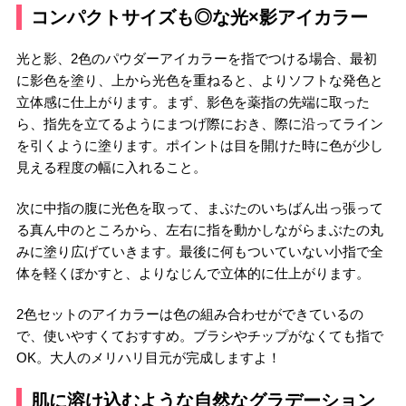
コンパクトサイズも◎な光×影アイカラー
光と影、2色のパウダーアイカラーを指でつける場合、最初
に影色を塗り、上から光色を重ねると、よりソフトな発色と
立体感に仕上がります。まず、影色を薬指の先端に取った
ら、指先を立てるようにまつげ際におき、際に沿ってライン
を引くように塗ります。ポイントは目を開けた時に色が少し
見える程度の幅に入れること。
次に中指の腹に光色を取って、まぶたのいちばん出っ張って
る真ん中のところから、左右に指を動かしながらまぶたの丸
みに塗り広げていきます。最後に何もついていない小指で全
体を軽くぼかすと、よりなじんで立体的に仕上がります。
2色セットのアイカラーは色の組み合わせができているの
で、使いやすくておすすめ。ブラシやチップがなくても指で
OK。大人のメリハリ目元が完成しますよ！
肌に溶け込むような自然なグラデーション