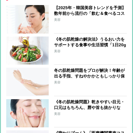
【2025年・韓国美容トレンドを予測】
数年前から流行の「飲む＆食べるコス
メ」が日本上陸か 最注目は上あごに
美容
貼り付けて摂取する「フィルムタイプ
の食品」
《冬の肌乾燥の解決法》うるおい力を
サポートする食事や生活習慣「1日20g
の油脂を」「外出時はマスクで保湿」
美容
冬の肌乾燥問題をプロが解決！年齢が
出る手指、すねやかかともしっかり保
湿「調理中はこまめに手を拭く」のも
美容
ポイント
《冬の肌乾燥問題》乾きやすい目元・
口元はもちろん、唇や首も抜かりな
く！ブースターを活用、ドラッグスト
美容
アで選ぶべきは保湿成分配合