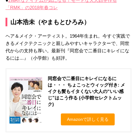
●
2WAYなアイテムが気になる！モードな大人顔を作る
「RMK」の2018年春コレ
山本浩未（やまもとひろみ）
ヘア＆メイク・アーティスト。1964年生まれ。今すぐ実践で
きるメイクテクニックと親しみやすいキャラクターで、同世
代からの支持も厚い。最新刊『同窓会で二番目にキレイにな
るには…』（小学館）も好評。
同窓会で二番目にキレイになるに
は・・・ ちょこっとウィッグ付き: メ
イクも髪もイタくない大人の“いい感
じ”はこう作る (小学館セレクトムッ
ク)
Amazonで詳しく見る