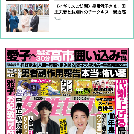
《イギリスご訪問》皇后雅子さま、国
王夫妻とお別れのチークキス 親近感
あふれるペールピンクのセットアップ
社会
で子供たちとの交流も