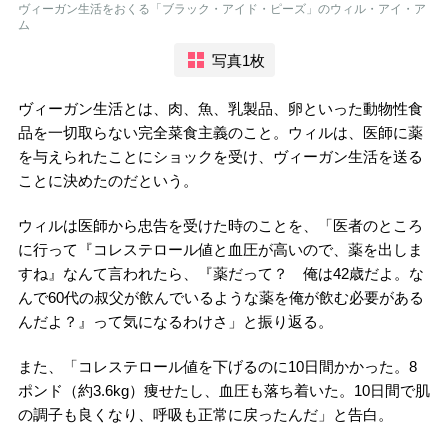
ヴィーガン生活をおくる「ブラック・アイド・ピーズ」のウィル・アイ・ア
ム
写真1枚
ヴィーガン生活とは、肉、魚、乳製品、卵といった動物性食
品を一切取らない完全菜食主義のこと。ウィルは、医師に薬
を与えられたことにショックを受け、ヴィーガン生活を送る
ことに決めたのだという。
ウィルは医師から忠告を受けた時のことを、「医者のところ
に行って『コレステロール値と血圧が高いので、薬を出しま
すね』なんて言われたら、『薬だって？ 俺は42歳だよ。な
んで60代の叔父が飲んでいるような薬を俺が飲む必要がある
んだよ？』って気になるわけさ」と振り返る。
また、「コレステロール値を下げるのに10日間かかった。8
ポンド（約3.6kg）痩せたし、血圧も落ち着いた。10日間で肌
の調子も良くなり、呼吸も正常に戻ったんだ」と告白。