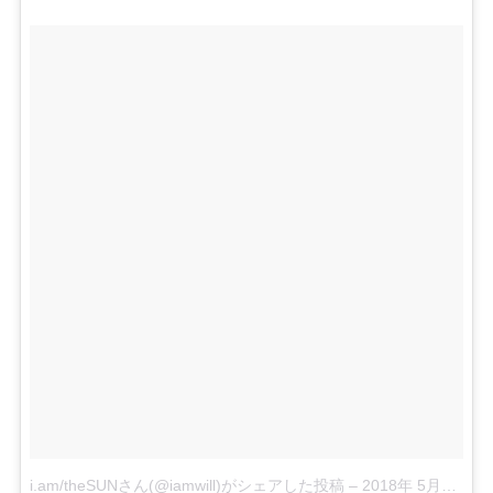
i.am/theSUNさん(@iamwill)がシェアした投稿
–
2018年 5月月4日午前9時43分PDT