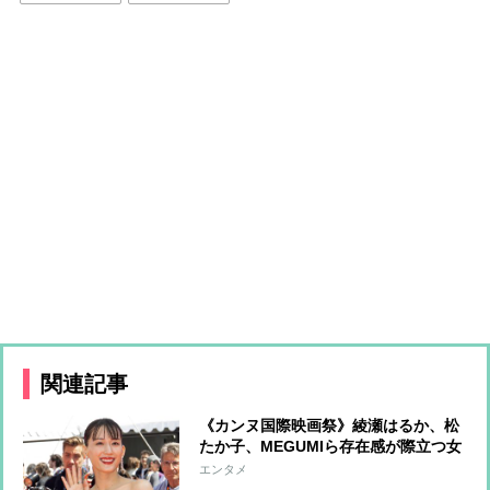
関連記事
《カンヌ国際映画祭》綾瀬はるか、松
たか子、MEGUMIら存在感が際立つ女
優たちのファッションをチェック
エンタメ