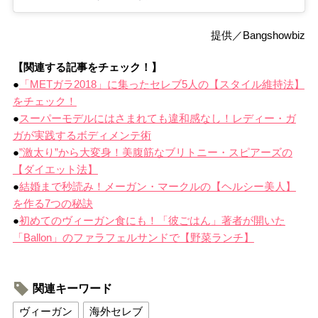
提供／Bangshowbiz
【関連する記事をチェック！】
●
「METガラ2018」に集ったセレブ5人の【スタイル維持法】
をチェック！
●
スーパーモデルにはさまれても違和感なし！レディー・ガ
ガが実践するボディメンテ術
●
”激太り”から大変身！美腹筋なブリトニー・スピアーズの
【ダイエット法】
●
結婚まで秒読み！メーガン・マークルの【ヘルシー美人】
を作る7つの秘訣
●
初めてのヴィーガン食にも！「彼ごはん」著者が開いた
「Ballon」のファラフェルサンドで【野菜ランチ】
関連キーワード
ヴィーガン
海外セレブ