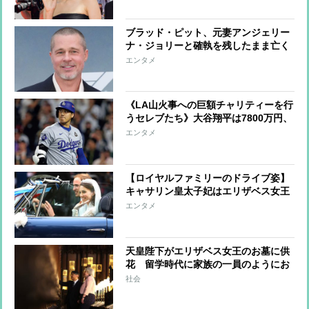
ブラッド・ピット、元妻アンジェリー
ナ・ジョリーと確執を残したまま亡く
なった母への思い「母には悪意など微
エンタメ
塵もなかった」
《LA山火事への巨額チャリティーを行
うセレブたち》大谷翔平は7800万円、
ビヨンセは3億9000万円寄付、レディ
エンタメ
ー・ガガ＆ビリー・アイリッシュらは
チャリティーコンサート
【ロイヤルファミリーのドライブ姿】
キャサリン皇太子妃はエリザベス女王
とも縁のあるレンジローバーを運転、
エンタメ
ヘンリー王子夫妻は結婚式で電気自動
車をセレクト
天皇陛下がエリザベス女王のお墓に供
花 留学時代に家族の一員のようにお
茶会やバーベキュー、英王室と天皇家
社会
の深い絆