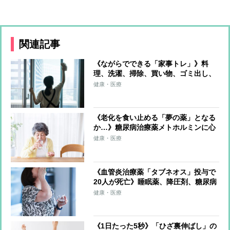
関連記事
《ながらでできる「家事トレ」》料
理、洗濯、掃除、買い物、ゴミ出し、
水やり…すべてをエクササイズに！ト
健康・医療
レーナーが解説
《老化を食い止める「夢の薬」となる
か…》糖尿病治療薬メトホルミンに心
疾患イベントや認知症のリスクを低下
健康・医療
させる研究データ
《血管炎治療薬「タブネオス」投与で
20人が死亡》睡眠薬、降圧剤、糖尿病
治療薬、総合感冒薬…注意が必要な処
健康・医療
方薬・市販薬＆のみ合わせを専門家が
解説
《1日たった5秒》「ひざ裏伸ばし」の