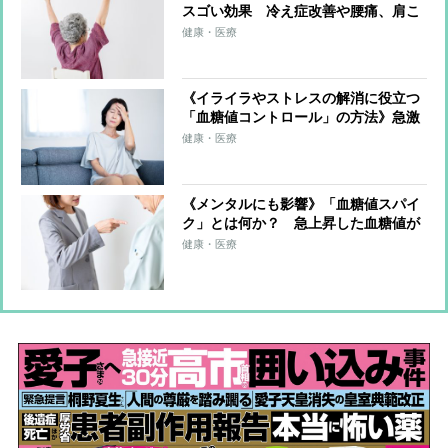
スゴい効果 冷え症改善や腰痛、肩こ
り、片頭痛の軽減も
健康・医療
《イライラやストレスの解消に役立つ
「血糖値コントロール」の方法》急激
な血糖値の上昇を抑えるには「ベジフ
健康・医療
ァースト」、長い空腹時間を避けるた
めには「捕食」
《メンタルにも影響》「血糖値スパイ
ク」とは何か？ 急上昇した血糖値が
インスリンの大量分泌で急低下 脳が
健康・医療
飢餓状態と判断し、イライラ、不安、
攻撃性が高まる