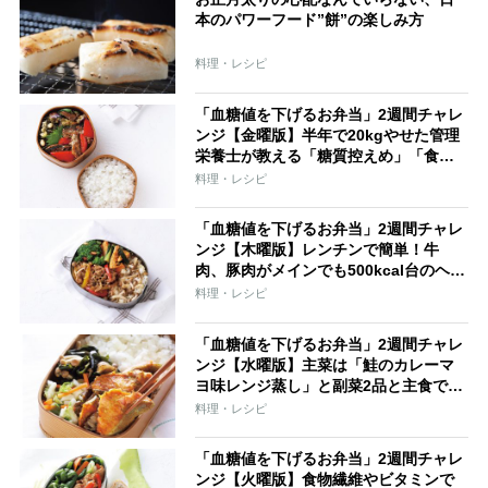
本のパワーフード”餅”の楽しみ方
料理・レシピ
「血糖値を下げるお弁当」2週間チャレ
ンジ【金曜版】半年で20kgやせた管理
栄養士が教える「糖質控えめ」「食物
繊維・たんぱく質たっぷり」お弁当レ
料理・レシピ
シピ
「血糖値を下げるお弁当」2週間チャレ
ンジ【木曜版】レンチンで簡単！牛
肉、豚肉がメインでも500kcal台のヘル
シーお弁当レシピ
料理・レシピ
「血糖値を下げるお弁当」2週間チャレ
ンジ【水曜版】主菜は「鮭のカレーマ
ヨ味レンジ蒸し」と副菜2品と主食で
517kcalのお弁当レシピ
料理・レシピ
「血糖値を下げるお弁当」2週間チャレ
ンジ【火曜版】食物繊維やビタミンで