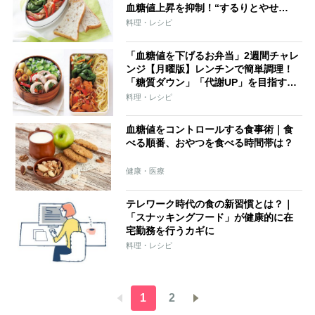
血糖値上昇を抑制！“するりとやせ
る”を目指すレシピ
料理・レシピ
「血糖値を下げるお弁当」2週間チャレ
ンジ【月曜版】レンチンで簡単調理！
「糖質ダウン」「代謝UP」を目指すお
弁当レシピ
料理・レシピ
血糖値をコントロールする食事術｜食
べる順番、おやつを食べる時間帯は？
健康・医療
テレワーク時代の食の新習慣とは？｜
「スナッキングフード」が健康的に在
宅勤務を行うカギに
料理・レシピ
1
2