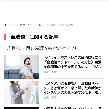
トップ
注目キーワード一覧
“血糖値” に関する記事
“血糖値” に関する記事
【血糖値】に関する記事を集めたページです。
《イライラやストレスの解消に役立つ
「血糖値コントロール」の方法》急激
な血糖値の上昇を抑えるには「ベジフ
ァースト」、長い空腹時間を避けるた
健康・医療
めには「捕食」
《メンタルにも影響》「血糖値スパイ
ク」とは何か？ 急上昇した血糖値が
インスリンの大量分泌で急低下 脳が
飢餓状態と判断し、イライラ、不安、
健康・医療
攻撃性が高まる
お正月太りの心配なんていらない、日