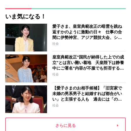
いま気になる！
愛子さま、皇室典範改正の暗雲を跳ね
返すかのように激動の日々 仕事の合
間に伊勢神宮、アジア競技大会、シン
ガポール…スケジュールはびっしり
社会
「天皇家のご長女」の揺るがぬ思い
皇室典範改正“国民が納得した上での成
立”とは言い難い着地 天皇陛下は静養
中にご署名“内容が不服でも拒否するこ
とはできない” 米大手紙は男系男子に
社会
固執する日本の現状を批判的に報道
【愛子さまのお相手候補】「旧宮家で
未婚の男系男子と結婚すれば都合がい
い」と主張する人も 過去には「のび
太くん」「野球部エース」「華道家元
社会
の孫」などの名前
さらに見る