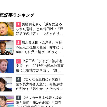
気記事ランキング
1
美輪明宏さん「戒名に込め
られた意味」と10億円以上「巨
額遺産の行方」 つきっきりで
私生活をサポートしていた元俳
優が相続か
2
清水良太郎さん急逝、再起
を阻んだ孤独と葛藤 昨年には
8年ぶりに父・清水アキラと共
演、本格的な活動再開に向かっ
ていたが…周囲が懸念していた
3
中居正広「ひそかに被災地
「不安定なところ」
支援」か 2016年の熊本地震直
後には現地で炊き出し “誰に
も知られなくて良い”と、むし
ろ強まる福祉活動への思い
4
《亡くなる直前にも笑顔》
清水良太郎さん急死、布施辰徳
が明かす「誕生会」とその後の
メッセージ
5
《サッカー日本代表・板倉
滉と結婚、第1子妊娠》川口春