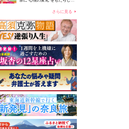
奈に“心境の変化”をもたらした
主演映画『ママせか』 身を削
って「がんに蝕まれる母」を演
さらに見る
じた壮絶な撮影現場