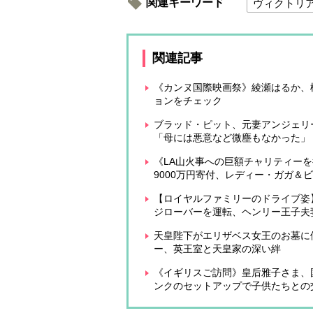
関連キーワード
ヴィクトリ
関連記事
《カンヌ国際映画祭》綾瀬はるか、松
ョンをチェック
ブラッド・ピット、元妻アンジェリ
「母には悪意など微塵もなかった」
《LA山火事への巨額チャリティーを
9000万円寄付、レディー・ガガ＆
【ロイヤルファミリーのドライブ姿
ジローバーを運転、ヘンリー王子夫
天皇陛下がエリザベス女王のお墓に
ー、英王室と天皇家の深い絆
《イギリスご訪問》皇后雅子さま、
ンクのセットアップで子供たちとの