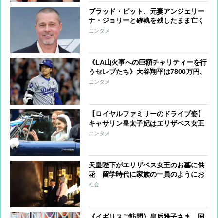
ブラッド・ピット、元妻アンジェリー
ナ・ジョリーと確執を残したまま亡く
なった母への思い「母には悪意など微
エンタメ
塵もなかった」
《LA山火事への巨額チャリティーを行
うセレブたち》大谷翔平は7800万円、
ビヨンセは3億9000万円寄付、レディ
エンタメ
ー・ガガ＆ビリー・アイリッシュらは
チャリティーコンサート
【ロイヤルファミリーのドライブ姿】
キャサリン皇太子妃はエリザベス女王
とも縁のあるレンジローバーを運転、
エンタメ
ヘンリー王子夫妻は結婚式で電気自動
車をセレクト
天皇陛下がエリザベス女王のお墓に供
花 留学時代に家族の一員のようにお
茶会やバーベキュー、英王室と天皇家
社会
の深い絆
《イギリスご訪問》皇后雅子さま、国