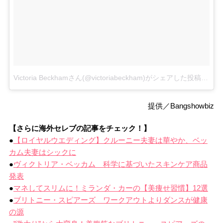
Victoria Beckhamさん(@victoriabeckham)がシェアした投稿
–
20
提供／Bangshowbiz
【さらに海外セレブの記事をチェック！】
●
【ロイヤルウエディング】クルーニー夫妻は華やか、ベッ
カム夫妻はシックに
●
ヴィクトリア・ベッカム 科学に基づいたスキンケア商品
発表
●
マネしてスリムに！ミランダ・カーの【美痩せ習慣】12選
●
ブリトニー・スピアーズ ワークアウトよりダンスが健康
の源