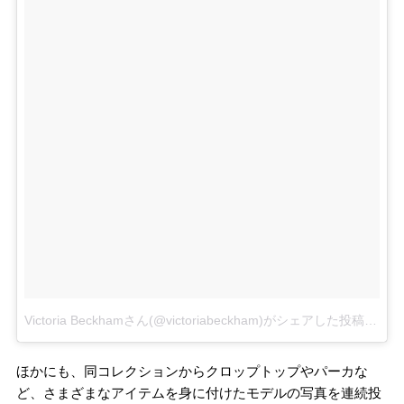
Victoria Beckhamさん(@victoriabeckham)がシェアした投稿
–
20
ほかにも、同コレクションからクロップトップやパーカな
ど、さまざまなアイテムを身に付けたモデルの写真を連続投