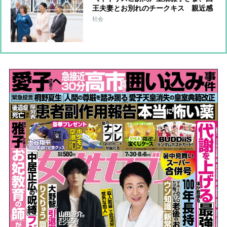
王夫妻とお別れのチークキス 親近感
あふれるペールピンクのセットアップ
社会
で子供たちとの交流も