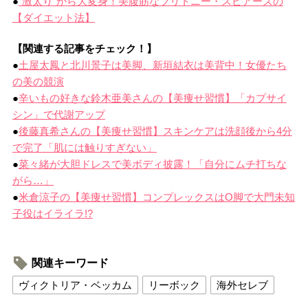
●
”激太り”から大変身！美腹筋なブリトニー・スピアーズの
【ダイエット法】
【関連する記事をチェック！】
●
土屋太鳳と北川景子は美脚、新垣結衣は美背中！女優たち
の美の競演
●
辛いもの好きな鈴木亜美さんの【美痩せ習慣】「カプサイ
シン」で代謝アップ
●
後藤真希さんの【美痩せ習慣】スキンケアは洗顔後から4分
で完了「肌には触りすぎない」
●
菜々緒が大胆ドレスで美ボディ披露！「自分にムチ打ちな
がら…」
●
米倉涼子の【美痩せ習慣】コンプレックスはO脚で大門未知
子役はイライラ!?
関連キーワード
ヴィクトリア・ベッカム
リーボック
海外セレブ