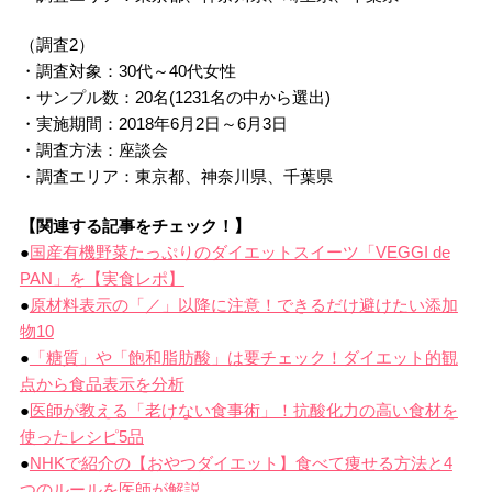
（調査2）
・調査対象：30代～40代女性
・サンプル数：20名(1231名の中から選出)
・実施期間：2018年6月2日～6月3日
・調査方法：座談会
・調査エリア：東京都、神奈川県、千葉県
【関連する記事をチェック！】
●
国産有機野菜たっぷりのダイエットスイーツ「VEGGI de
PAN」を【実食レポ】
●
原材料表示の「／」以降に注意！できるだけ避けたい添加
物10
●
「糖質」や「飽和脂肪酸」は要チェック！ダイエット的観
点から食品表示を分析
●
医師が教える「老けない食事術」！抗酸化力の高い食材を
使ったレシピ5品
●
NHKで紹介の【おやつダイエット】食べて痩せる方法と4
つのルールを医師が解説