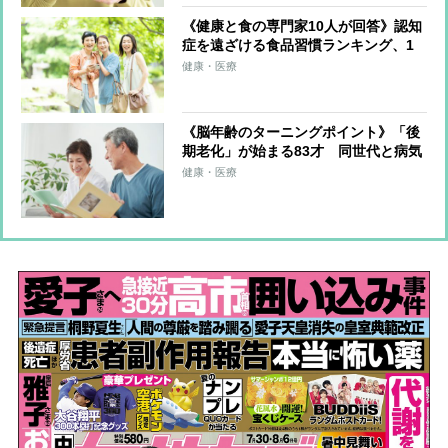
《健康と食の専門家10人が回答》認知
症を遠ざける食品習慣ランキング、1
位は「青魚全般」と「ウォーキン
健康・医療
グ」 “老人性うつ”にも注意を
《脳年齢のターニングポイント》「後
期老化」が始まる83才 同世代と病気
の話ばかりすると老化が進むので注
健康・医療
意、「昔のアルバムを見返す」「懐か
しい曲を歌う」で脳に刺激を