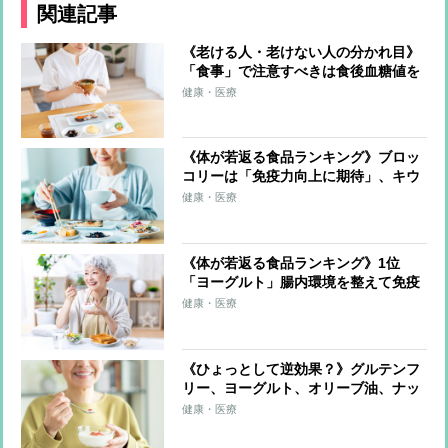
関連記事
《老ける人・老けない人の分かれ目》
「食事」で注意すべきは食後血糖値を
急上昇させる「高GI食品」 多くの食
健康・医療
材をバランスよく使う“カラフルな食
事”で老化の抑制を
《体が若返る食品ランキング》ブロッ
コリーは「免疫力向上に期待」、キウ
イフルーツは「睡眠へ好影響」 気を
健康・医療
配るべきは“食べ方”「たくさんの種類
を食べることが大事」
《体が若返る食品ランキング》1位
「ヨーグルト」腸内環境を整えて免疫
力アップ、カルシウムやたんぱく質も
健康・医療
摂れる 2位は「納豆」、3位は「青
魚」
《ひょっとして逆効果？》グルテンフ
リー、ヨーグルト、オリーブ油、ナッ
ツ類、減塩生活…注意したい日本人の
健康・医療
体質に合わない「食事」と「健康法」