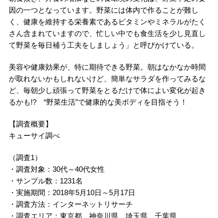
因の一つとなっています。野菜には体内で作ることが難し
く、健康を維持する栄養素であるビタミンやミネラルがたく
さん含まれていますので、忙しい中でも食生活を少し見直し
て野菜を毎日補う工夫をしましょう」と呼びかけている。
美容や健康効果が、特に期待できる野菜。朝はなかなか時間
が取れないかもしれないけど、簡単なサラダを作ってみるな
ど、毎朝少し頑張って野菜をとるだけで体によい変化が起き
るかも!? “野菜生活”で健康的な美ボディを目指そう！
【調査概要】
キューサイ調べ
（調査1）
・調査対象：30代～40代女性
・サンプル数：1231名
・実施期間：2018年5月10日～5月17日
・調査方法：インターネットリサーチ
・調査エリア：東京都、神奈川県、埼玉県、千葉県