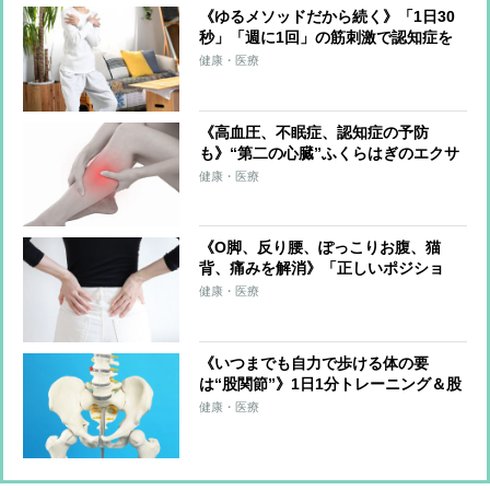
《ゆるメソッドだから続く》「1日30
秒」「週に1回」の筋刺激で認知症を
予防する「30秒スクワット」
健康・医療
《高血圧、不眠症、認知症の予防
も》“第二の心臓”ふくらはぎのエクサ
サイズを医師が伝授！血流改善、筋肉
健康・医療
と骨を刺激、体を根本から整える
《O脚、反り腰、ぽっこりお腹、猫
背、痛みを解消》「正しいポジショ
ン」を意識するだけゆがみをゼロにす
健康・医療
る超簡単体幹リセットトレーニング
《いつまでも自力で歩ける体の要
は“股関節”》1日1分トレーニング＆股
関節のズレを防ぐ習慣を医師らが解説
健康・医療