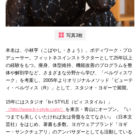
写真3枚
本名は、小林亨（こばやし・きょう）。ボディワーク・プロ
デューサー。フィットネスインストラクターとして25年以上
の経験をもつ。痩身、体型維持、機能改善のプログラムを整
体や解剖学など、さまざまな分野から学び、「ペルヴィスワ
ーク」を考案し、2005年よりオリジナルメソッド「ビューテ
ィ・ペルヴィス（R）」として、スタジオ・ヨギーで展開。
15年にはスタジオ「b-i STYLE（ビィ スタイル）」
（http://www.b-i-style.com/）
を東京・青山にオープン。『い
つまでも美しくいたければ女は骨盤を立てなさい』（日本文
芸社）をはじめ、著書も多数。ヨガウェアブランド「ヨギ
ー・サンクチュアリ」のアンバサダーとしても活動している