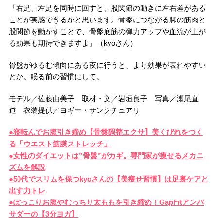
「右足、左足を同時に回すと、股関節の動きに左右差がある
ことが実感できるかと思います。骨盤につながる脚の筋肉と
股関節を動かすことで、骨盤底筋の弾力アップや血流が上が
る効果も期待できますよ」（kyoさん）
骨盤がゆるむ傾向にある夜に行うと、より効果が表れやすい
とか。眠る前の習慣にして。
モデル／佐藤由美子 取材・文／岩垣良子 写真／瀬尾直
道 衣装提供／ヨギー・サンクチュアリ
●寝転んでお腹引き締め【骨盤調整エクサ】美くびれをつく
る「ウエスト筋膜ストレッチ」
●女性のダイエットは”骨盤”がカギ。専門家が痩せるメカニ
ズムを解説
●50代でスリムを保つkyoさんの【美痩せ習慣】は足裏ケアと
出す力トレ
●ぽっこりお腹やむっちり太ももを引き締め！GapFitアンバ
サダーの【3分ヨガ】