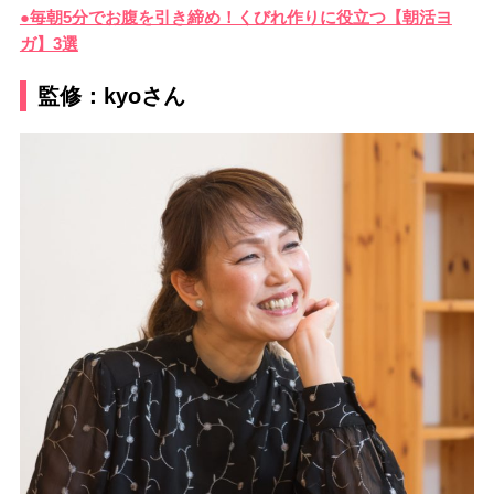
●毎朝5分でお腹を引き締め！くびれ作りに役立つ【朝活ヨ
ガ】3選
監修：kyoさん