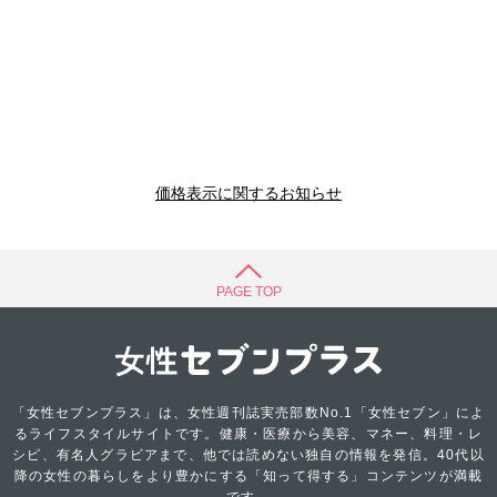
価格表示に関するお知らせ
PAGE TOP
「女性セブンプラス」は、女性週刊誌実売部数No.1「女性セブン」によ
るライフスタイルサイトです。健康・医療から美容、マネー、料理・レ
シピ、有名人グラビアまで、他では読めない独自の情報を発信。40代以
降の女性の暮らしをより豊かにする「知って得する」コンテンツが満載
です。