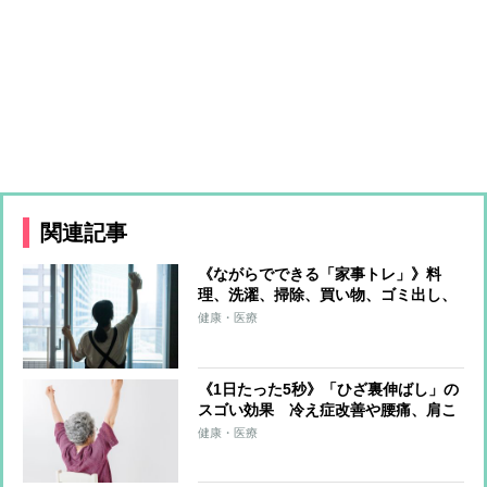
関連記事
《ながらでできる「家事トレ」》料
理、洗濯、掃除、買い物、ゴミ出し、
水やり…すべてをエクササイズに！ト
健康・医療
レーナーが解説
《1日たった5秒》「ひざ裏伸ばし」の
スゴい効果 冷え症改善や腰痛、肩こ
り、片頭痛の軽減も
健康・医療