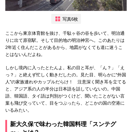
写真6枚
ここから東京体育館を抜け、千駄ヶ谷の谷を歩いて、明治通
りに出て原宿駅。そして目的地の明治神宮へ。このあたりは
2年近く住んだことがあるから、地図がなくても道に迷うこ
とはないんだよね。
しかし境内に入ったとたんよ。私の目と耳が、「ん？」「え
っ？」と絶えず忙しく動きだしたの。見た目、明らかに“外国
人”の家族連れやカップルだらけ！ 注意深く聞き耳を立てる
と、アジア系の人の半分は日本語を話していないの。中国
語、韓国語、タイ語は判別がつくけど、聞いたことがない言
葉も飛び交っていて、目をつぶったら、どこかの国の空港に
いるみたい。
新大久保で味わった韓国料理「スンテグ