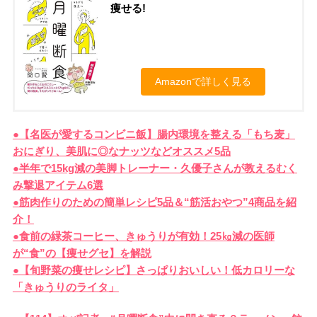
痩せる!
Amazonで詳しく見る
●【名医が愛するコンビニ飯】腸内環境を整える「もち麦」
おにぎり、美肌に◎なナッツなどオススメ5品
●半年で15kg減の美脚トレーナー・久優子さんが教えるむく
み撃退アイテム6選
●筋肉作りのための簡単レシピ5品＆“筋活おやつ”4商品を紹
介！
●食前の緑茶コーヒー、きゅうりが有効！25㎏減の医師
が“食”の【痩せグセ】を解説
●【旬野菜の痩せレシピ】さっぱりおいしい！低カロリーな
「きゅうりのライタ」