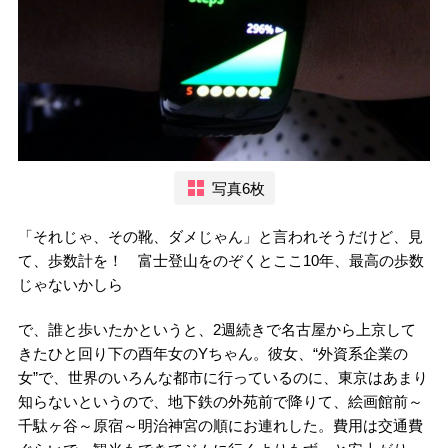
写真6枚
「それじゃ、その靴、ダメじゃん」と言われそうだけど、見
て、歩数計を！ 富士登山をのぞくとここ10年、最高の歩数
じゃないかしら
で、誰と歩いたかというと、2週続きで名古屋から上京して
きたひと回り下の酉年女のYちゃん。彼女、“外資系企業の
女”で、世界のいろんな都市に行っているのに、東京はあまり
知らないというので、地下鉄の外苑前で降りて、絵画館前～
千駄ヶ谷～原宿～明治神宮の順にお連れした。費用は交通費