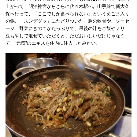
上がって、明治神宮からさらに代々木駅へ。山手線で新大久
保へ行って、「ここでしか食べられない」というえごま入り
の鍋、「スンデグッ」にたどりついた。豚の軟骨や、ソーセ
ージ、野菜にきのこがたっぷりで、最後の汁をご飯やノリ、
豆もやしで混ぜていただくと、ただおいしいだけじゃなく
て、“元気”のエキスを体内に注入したみたい。