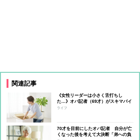
関連記事
《女性リーダーは小さく舌打ちし
た…》オバ記者（69才）がスキマバイ
トに挑戦「私に肉体労働をする資格は
ライフ
あるか？」実働7時間・報酬1万2千
円“引っ越しの梱包作業”一部始終
70才を目前にしたオバ記者 自分が亡
くなった後を考えて大決断「弟への負