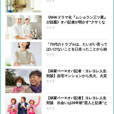
担は最小限にしたい」と“この世の荷
ライフ
物”の片付け開始 年の功でわかった
上手く片付けるコツ
《NHKドラマ化『ムショラン三ツ星』
が話題》オバ記者が明かす“クサくな
いメシ”を作る管理栄養士の話、そし
ライフ
て「元受刑者と私とどこが違うのか」
という自問
「70代のトラブルは、たいがい言って
はいけないことを口走ったことから始
まっている」オバ記者（69）は“老年
ライフ
期”を受け入れられるか 痛感する“が
まん力の減少”
【林家ペー✕オバ記者・ヨレヨレ人生
対談】自宅マンションから失火、火災
保険に入っておらず周辺住宅への補償
ライフ
を担うことに…「10年分の喜怒哀楽を
味わいました」
【林家ペー✕オバ記者】ヨレヨレ人生
対談 出会いは28年前“芸人と記者”と
いう関係から“芸人とマネジャー”にな
ライフ
るまで