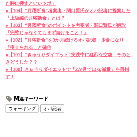
た時に押すといいツボ」
●【104】“月曜断食”考案者・関口賢氏がオバ記者に提案した
「上級編の月曜断食」とは？
●【103】“月曜断食”のポイントを考案者・関口賢氏が解説
「完璧じゃなくてもまず続けること！」
●【102】”月曜断食”を3か月続けるオバ記者 少食になり
「痩せられる」と確信
●【101】“きゅうりダイエット”実践中に猛烈な空腹…そのと
きどうした？？
●【100】きゅうりダイエットで「2か月で11kg減量」を目指
す！
関連キーワード
ウォーキング
オバ記者