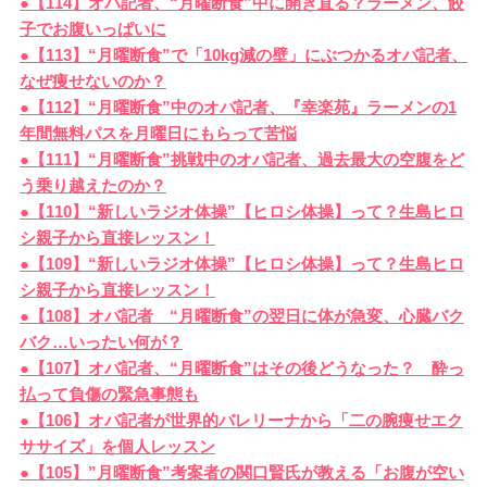
●【114】オバ記者、“月曜断食”中に開き直る？ラーメン、餃
子でお腹いっぱいに
●【113】“月曜断食”で「10kg減の壁」にぶつかるオバ記者、
なぜ痩せないのか？
●【112】“月曜断食”中のオバ記者、『幸楽苑』ラーメンの1
年間無料パスを月曜日にもらって苦悩
●【111】“月曜断食”挑戦中のオバ記者、過去最大の空腹をど
う乗り越えたのか？
●【110】“新しいラジオ体操”【ヒロシ体操】って？生島ヒロ
シ親子から直接レッスン！
●【109】“新しいラジオ体操”【ヒロシ体操】って？生島ヒロ
シ親子から直接レッスン！
●【108】オバ記者 “月曜断食”の翌日に体が急変、心臓バク
バク…いったい何が？
●【107】オバ記者、“月曜断食”はその後どうなった？ 酔っ
払って負傷の緊急事態も
●【106】オバ記者が世界的バレリーナから「二の腕痩せエク
ササイズ」を個人レッスン
●【105】”月曜断食”考案者の関口賢氏が教える「お腹が空い