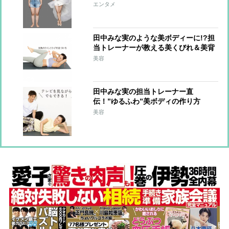
「ビキニを着たい」
エンタメ
田中みな実のような美ボディーに!?担
当トレーナーが教える美くびれ＆美背
中の作り方
美容
田中みな実の担当トレーナー直
伝！”ゆるふわ”美ボディの作り方
美容