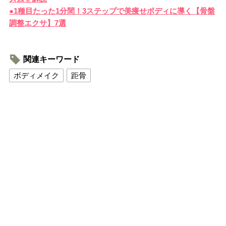
●1種目たった1分間！3ステップで美痩せボディに導く【骨盤
調整エクサ】7選
関連キーワード
ボディメイク
距骨