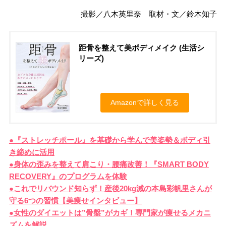
撮影／八木英里奈 取材・文／鈴木知子
距骨を整えて美ボディメイク (生活シ
リーズ)
Amazonで詳しく見る
●『ストレッチポール』を基礎から学んで美姿勢＆ボディ引
き締めに活用
●身体の歪みを整えて肩こり・腰痛改善！『SMART BODY
RECOVERY』のプログラムを体験
●これでリバウンド知らず！産後20kg減の本島彩帆里さんが
守る6つの習慣【美痩せインタビュー】
●女性のダイエットは”骨盤”がカギ！専門家が痩せるメカニ
ズムを解説