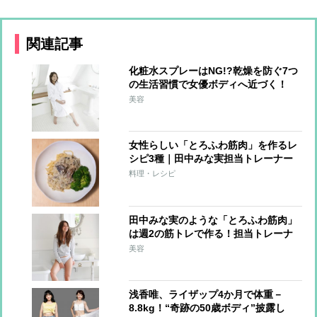
関連記事
化粧水スプレーはNG!?乾燥を防ぐ7つ
の生活習慣で女優ボディへ近づく！
美容
女性らしい「とろふわ筋肉」を作るレ
シピ3種｜田中みな実担当トレーナー
が教える6つのルールも紹介
料理・レシピ
田中みな実のような「とろふわ筋肉」
は週2の筋トレで作る！担当トレーナ
ーが教える簡単メソッド
美容
浅香唯、ライザップ4か月で体重－
8.8kg！“奇跡の50歳ボディ”披露し