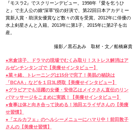
『モスラ2』でスクリーンデビュー。1998年『愛を乞うひ
と』で主人公の娘“深草”役の好演で、第22回日本アカデミー
賞新人賞・助演女優賞など数々の賞を受賞。2012年に俳優の
水上剣星さんと入籍。2013年に第1子、2015年に第2子を出
産。
撮影／黒石あみ 取材・文／船橋麻貴
●米倉涼子、ドラマの現場でむくみ取り！ストレス解消はア
ルゼンチンタンゴで【美痩せインタビュー】
●菜々緒、トレーニングは15分で完了！美肌の秘訣は
「BCAA」などを１日3L摂取【美痩せインタビュー】
●グラビアでも活躍の女優・安倍乙はメイクさん直伝のリン
パマッサージをこまめに実践！【美痩せインタビュー】
●食事は体と向き合って決める！池田エライザさんの【美痩
せ習慣】
●「エルカフェ」のヘルシーメニューにハマり中！前田敦子
さんの【美痩せ習慣】