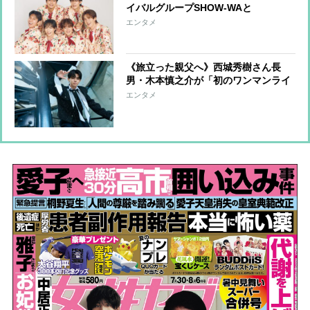
イバルグループSHOW-WAと
MATSURIの「意外な素顔」をインタ
エンタメ
ビューで深掘り
《旅立った親父へ》西城秀樹さん長
男・木本慎之介が「初のワンマンライ
ブ」開催「皆さんを夢中にさせます」
エンタメ