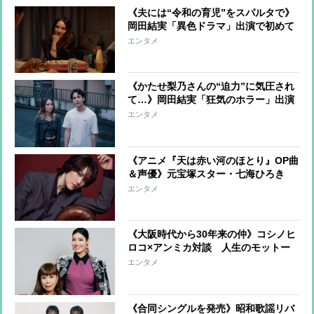
《夫には“令和の育児”をスパルタで》
岡田結実「異色ドラマ」出演で初めて
明かした「育児の哲学」【インタビュ
エンタメ
ー後編】
《かたせ梨乃さんの“迫力”に気圧され
て…》岡田結実「狂気のホラー」出演
で見えた「理想の女性像」【インタビ
エンタメ
ュー前編】
《アニメ『天は赤い河のほとり』OP曲
＆声優》元宝塚スター・七海ひろき
「きっと主人公のユーリの生き方に感
エンタメ
銘を受けると思います」
《大阪時代から30年来の仲》コシノヒ
ロコ×アンミカ対談 人生のモットー
は「やりたいことしかやらない、やり
エンタメ
たくないことは一切しない」
《合同シングルを発売》昭和歌謡リバ