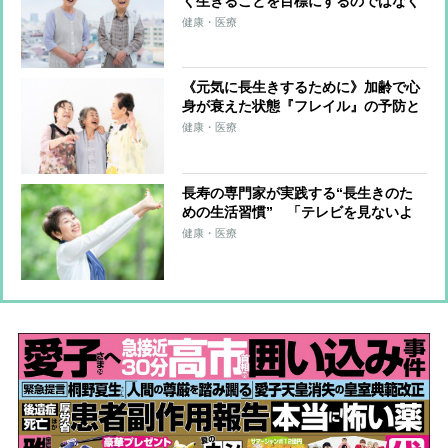
く生きることを目標にするのではなく
「気づいたら長生きしていた」が理
健康・医療
想 ポイントは「加齢をマイナスに捉
えないこと」
《元気に長生きするために》加齢で心
身が衰えた状態『フレイル』の予防と
対策 高齢者が陥りやすい孤立によ
健康・医療
る“社会的フレイル” 人との交流を積
極的に持つことで回避を
長寿の専門家が実践する“長生きのた
めの生活習慣” 「テレビを見ないよ
うにする」「立って歩くことを意識」
健康・医療
…筋肉を衰えさせないため、たんぱく
質を充分に摂ることも重要