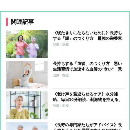
関連記事
《寝たきりにならないために》長持ち
する「腸」のつくり方 最強の栄養素
は「発酵性食物繊維」 全粒穀物、豆
健康・医療
類、根菜類、海藻類などが腸のバリア
機能を高める
長持ちする「血管」のつくり方 悪い
生活習慣で加速する血管の“老い” 意
識すべきは「魚」「野菜」「緑茶」中
健康・医療
心の食生活、食べる順番も重要
《老け声を若返らせるケア》水分補
給、毎日10分朗読、刺激物を控える、
ラジオ体操…若々しくハリのある声を
健康・医療
取り戻す方法を解説
《長寿の専門家たちがアドバイス》長