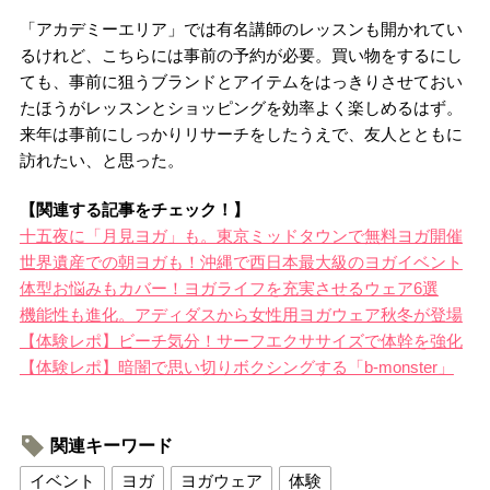
「アカデミーエリア」では有名講師のレッスンも開かれてい
るけれど、こちらには事前の予約が必要。買い物をするにし
ても、事前に狙うブランドとアイテムをはっきりさせておい
たほうがレッスンとショッピングを効率よく楽しめるはず。
来年は事前にしっかりリサーチをしたうえで、友人とともに
訪れたい、と思った。
【関連する記事をチェック！】
十五夜に「月見ヨガ」も。東京ミッドタウンで無料ヨガ開催
世界遺産での朝ヨガも！沖縄で西日本最大級のヨガイベント
体型お悩みもカバー！ヨガライフを充実させるウェア6選
機能性も進化。アディダスから女性用ヨガウェア秋冬が登場
【体験レポ】ビーチ気分！サーフエクササイズで体幹を強化
【体験レポ】暗闇で思い切りボクシングする「b-monster」
関連キーワード
イベント
ヨガ
ヨガウェア
体験