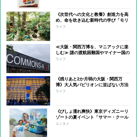
ッズも販売
《次世代への文化と教養》創造力を高
め、命を吹き込む新時代の学び「モリ
キャラ×LABO」潜入レポート
ライフ
≪大阪・関西万博を、マニアックに楽
しむ≫ 謎の渡航困難国やマイナー国の
文化や産業に触れられ「キーホルダ
ライフ
ー」やお土産もゲット
《残りあと2か月弱の大阪・関西万
博》大人気パビリオンに並ばない方法
と残暑の中で快適に楽しむ4つのコ
ライフ
ツ！
《びしょ濡れ爽快》東京ディズニーリ
ゾートの夏イベント「サマー・クール
オフ」を時任勇気がナビゲート！
エンタメ
Mrs.GREEN APPLEとのコラボや待望
のミュージカルショーが開幕