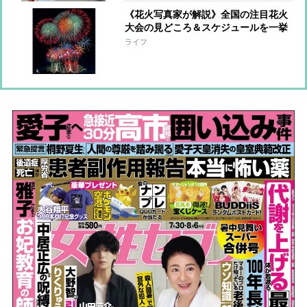
《花火写真家が解説》全国の注目花火
大会の見どころ＆スケジュールを一挙
紹介！「打ち上げ数約4万発の日本最
ライフ
大規模大会」「25分間に2万発あがる
大会」他