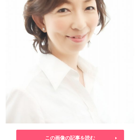
この画像の記事を読む