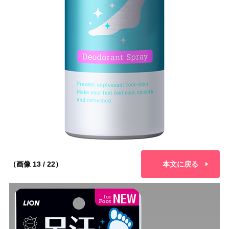
（画像 13 / 22）
本文に戻る