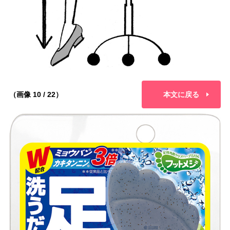
（画像 10 / 22）
本文に戻る