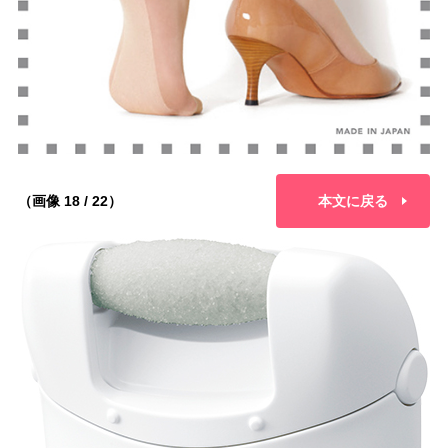
（画像 18 / 22）
本文に戻る