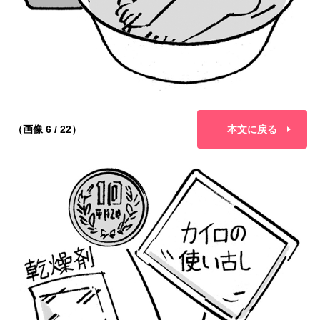
（画像 6 / 22）
本文に戻る