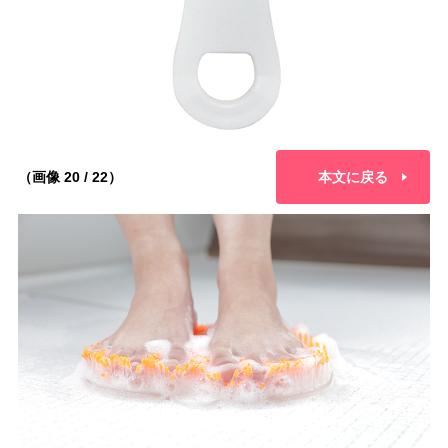
（画像 20 / 22）
本文に戻る