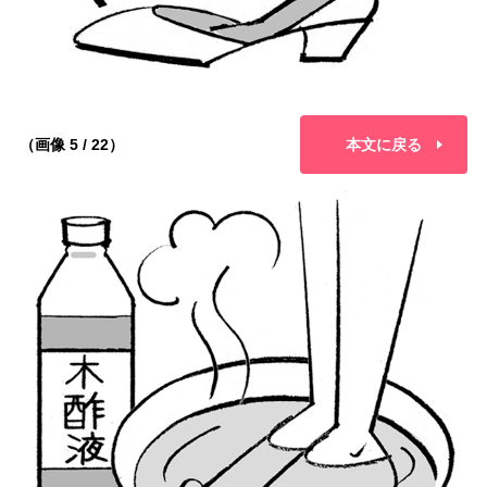
（画像 5 / 22）
本文に戻る