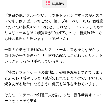
写真5枚
「糖質の低いフルーツやナッツをトッピングするのがオスス
メです。例えば、いちごなら1個、ブルーベリーなら5個程度
でだいたい糖質0.5〜0.6gほど。これなら、アレンジしてもエ
リスリトールを除く糖質量が10g以下なので、糖質制限中で
も許容範囲かと思います」（関根さん）
一部の砂糖を甘味料のエリスリトールに置き換えながらも、
自社製の牛乳を使ったり、材料の配合にこだわったりと、お
いしさもしっかり重視しているそう。
「特にシフォンケーキの生地は、砂糖を減らしすぎてしまう
とふんわり感やしっとり感が失われてしまうので、おいしく
焼きあがる配合になるように何度も試作を重ねています」
そんなモンテールの創意工夫が詰まった、新作糖質オフスイ
ーツをさっそく実食！