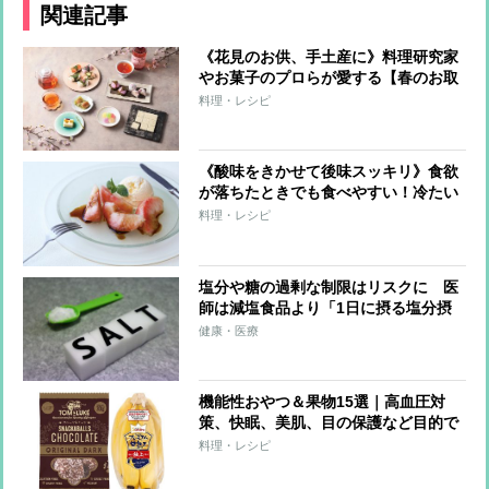
関連記事
《花見のお供、手土産に》料理研究家
やお菓子のプロらが愛する【春のお取
り寄せ】華やかな見た目と色合いで心
料理・レシピ
躍るスイーツ＆ドリンク11選
《酸味をきかせて後味スッキリ》食欲
が落ちたときでも食べやすい！冷たい
スイーツレシピ3つ
料理・レシピ
塩分や糖の過剰な制限はリスクに 医
師は減塩食品より「1日に摂る塩分摂
取量の把握・管理」をすすめる
健康・医療
機能性おやつ＆果物15選｜高血圧対
策、快眠、美肌、目の保護など目的で
選ぶ
料理・レシピ