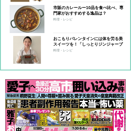
市販のカレールー10品を食べ比べ、専
門家がおすすめする逸品は？
料理・レシピ
おこもりバレンタインには体を労る美
スイーツを！「しっとりジンジャーブ
ラウニー」【市橋有里の美レシピ】
料理・レシピ