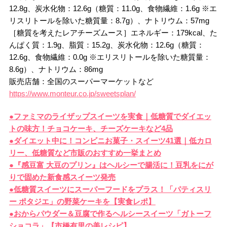
12.8g、炭水化物：12.6g（糖質：11.0g、食物繊維：1.6g ※エ
リスリトールを除いた糖質量：8.7g）、ナトリウム：57mg
［糖質を考えたレアチーズムース］エネルギー：179kcal、た
んぱく質：1.9g、脂質：15.2g、炭水化物：12.6g（糖質：
12.6g、食物繊維：0.0g ※エリスリトールを除いた糖質量：
8.6g）、ナトリウム：86mg
販売店舗：全国のスーパーマーケットなど
https://www.monteur.co.jp/sweetsplan/
●ファミマのライザップスイーツを実食｜低糖質でダイエッ
トの味方！チョコケーキ、チーズケーキなど4品
●ダイエット中に！コンビニお菓子・スイーツ41選｜低カロ
リー、低糖質など市販のおすすめ一挙まとめ
●『感豆富 大豆のプリン』はヘルシーで腸活に！豆乳をにが
りで固めた新食感スイーツ発売
●低糖質スイーツにスーパーフードをプラス！「パティスリ
ー ポタジエ」の野菜ケーキを【実食レポ】
●おからパウダー＆豆腐で作るヘルシースイーツ「ガトーフ
ショコラ」【市橋有里の美レシピ】