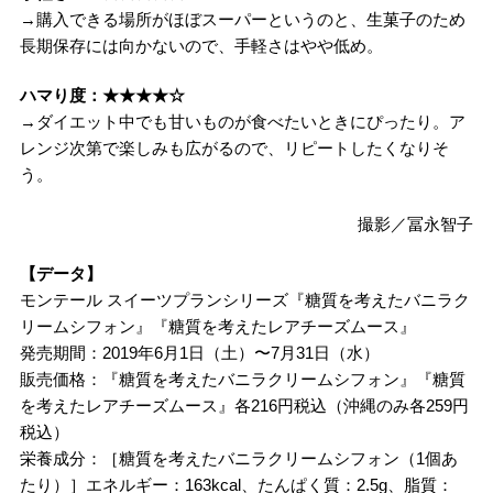
→購入できる場所がほぼスーパーというのと、生菓子のため
長期保存には向かないので、手軽さはやや低め。
ハマり度：★★★★☆
→ダイエット中でも甘いものが食べたいときにぴったり。ア
レンジ次第で楽しみも広がるので、リピートしたくなりそ
う。
撮影／冨永智子
【データ】
モンテール スイーツプランシリーズ『糖質を考えたバニラク
リームシフォン』『糖質を考えたレアチーズムース』
発売期間：2019年6月1日（土）〜7月31日（水）
販売価格：『糖質を考えたバニラクリームシフォン』『糖質
を考えたレアチーズムース』各216円税込（沖縄のみ各259円
税込）
栄養成分：［糖質を考えたバニラクリームシフォン（1個あ
たり）］エネルギー：163kcal、たんぱく質：2.5g、脂質：