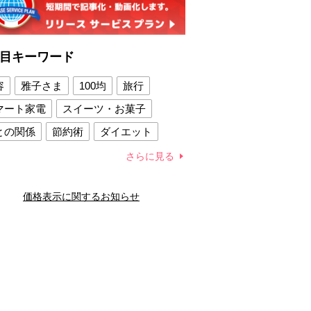
目キーワード
容
雅子さま
100均
旅行
マート家電
スイーツ・お菓子
との関係
節約術
ダイエット
康法
新製品
さらに見る
容賢者のダイエットグッズ
価格表示に関するお知らせ
との関係
新津春子
どか食い