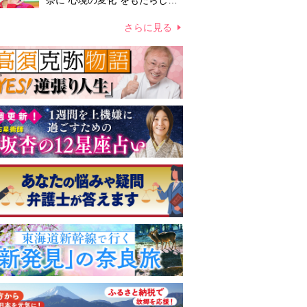
奈に“心境の変化”をもたらした
主演映画『ママせか』 身を削
って「がんに蝕まれる母」を演
さらに見る
じた壮絶な撮影現場