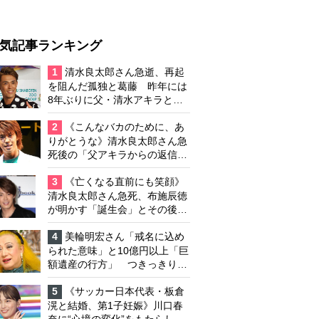
気記事ランキング
1
清水良太郎さん急逝、再起
を阻んだ孤独と葛藤 昨年には
8年ぶりに父・清水アキラと共
演、本格的な活動再開に向かっ
ていたが…周囲が懸念していた
2
《こんなバカのために、あ
「不安定なところ」
りがとうな》清水良太郎さん急
死後の「父アキラからの返信」
布施辰徳が涙で明かす「順番が
違う」
3
《亡くなる直前にも笑顔》
清水良太郎さん急死、布施辰徳
が明かす「誕生会」とその後の
メッセージ
4
美輪明宏さん「戒名に込め
られた意味」と10億円以上「巨
額遺産の行方」 つきっきりで
私生活をサポートしていた元俳
優が相続か
5
《サッカー日本代表・板倉
滉と結婚、第1子妊娠》川口春