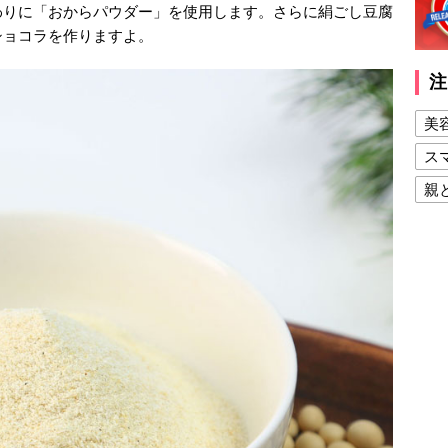
わりに「おからパウダー」を使用します。さらに絹ごし豆腐
ショコラを作りますよ。
注
美
ス
親
健
美
夫