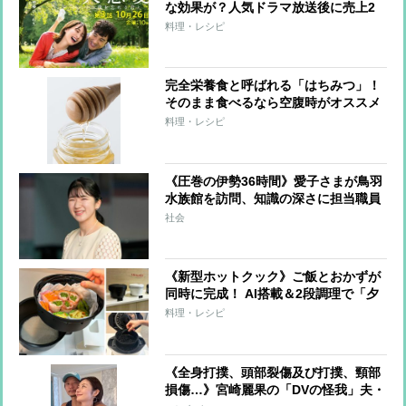
な効果が？人気ドラマ放送後に売上2
～3倍の反響
料理・レシピ
完全栄養食と呼ばれる「はちみつ」！
そのまま食べるなら空腹時がオススメ
料理・レシピ
《圧巻の伊勢36時間》愛子さまが鳥羽
水族館を訪問、知識の深さに担当職員
は驚嘆 “お木曳行事”には法被姿で参
社会
加「市民に交じって一生懸命引いてお
られました」
《新型ホットクック》ご飯とおかずが
同時に完成！ AI搭載＆2段調理で「夕
飯づくり」が劇的にラクになる進化ポ
料理・レシピ
イント【発表会レポ】
《全身打撲、頭部裂傷及び打撲、頸部
損傷…》宮崎麗果の「DVの怪我」夫・