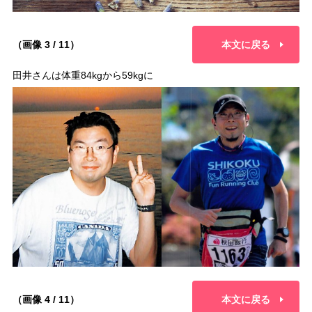
（画像 3 / 11）
本文に戻る
田井さんは体重84kgから59kgに
（画像 4 / 11）
本文に戻る