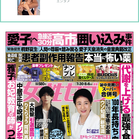
黒木啓司の逮捕で始まる「夫婦の闘
エンタメ
争」