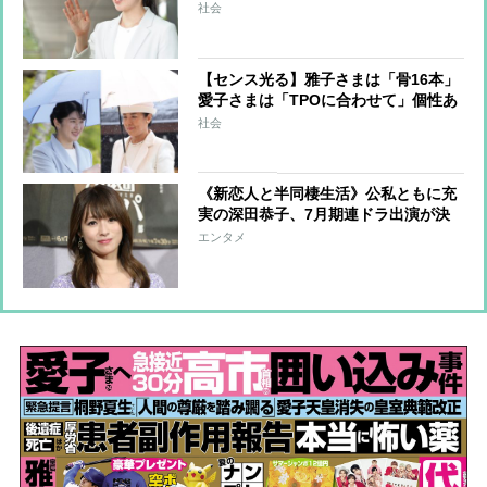
っぽさ」と「親しみやすさ」同居の絶
社会
妙バランス
【センス光る】雅子さまは「骨16本」
愛子さまは「TPOに合わせて」個性あ
る《皇族の意外な傘事情》
社会
《新恋人と半同棲生活》公私ともに充
実の深田恭子、7月期連ドラ出演が決
定、ラジオパーソナリティにも挑戦
エンタメ
交際中のテレビマンも大型ドラマの演
出を担当