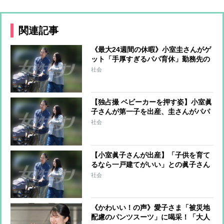
関連記事
《最大24週間の休暇》小室圭さんがゲ
ット「手厚すぎるパパ育休」勤務先の
最高な福利厚生で眞子さんも安心
社会
【独占撮 ベビーカーを押す姿】小室眞
子さんが第一子を出産、圭さんがパパ
に！ 新居に引っ越し、“理想の家”で
社会
出産準備を進めていた
【小室眞子さんが出産】「子供を育て
るなら一戸建てがいい」との眞子さん
の願いを叶えるべく、レンガ造り
社会
の“理想のわが家”を購入
《かわいい！の声》愛子さま「被災地
配慮のパンツスーツ」に喝采！「大人