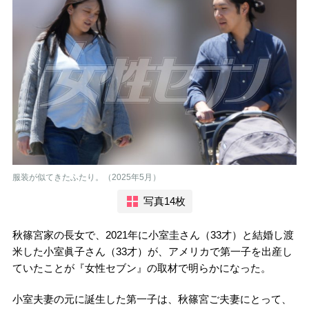
服装が似てきたふたり。（2025年5月）
写真14枚
秋篠宮家の長女で、2021年に小室圭さん（33才）と結婚し渡
米した小室眞子さん（33才）が、アメリカで第一子を出産し
ていたことが『女性セブン』の取材で明らかになった。
小室夫妻の元に誕生した第一子は、秋篠宮ご夫妻にとって、