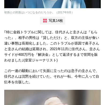
初孫との対面はいつになるのだろうか。（2017年9月）
写真14枚
｢特に金銭トラブルに関しては、佳代さんと圭さんは『もら
った』、相手の男性は『貸しただけ』と、双方の主張が食い
違い事態は長期化しました。このトラブルが原因で眞子さん
と圭さんの結婚は延期され、2021年11月に佳代さん、圭さん
サイドが400万円を『解決金』として返済するまで世間を賑
わせました｣(皇室ジャーナリスト)
この一連の騒動において矢面に立ったのは息子の圭さんで、
佳代さんは沈黙を続けていた。それが一転、今年に入って自
伝本を出版した。