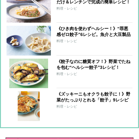
だけ＆レンチンで完成の簡単レシピ！
料理・レシピ
《ひき肉を使わずヘルシー！》“罪悪
感ゼロ餃子”6レシピ。魚介と大豆製品
で大満足！
料理・レシピ
《餃子なのに糖質オフ！》野菜でたね
を包む“ヘルシー餃子”3レシピ！
料理・レシピ
《ズッキーニもオクラも餃子に！》野
菜がたっぷりとれる「餃子」9レシピ
料理・レシピ