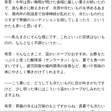
有里：今年は長い梅雨が明けた途端に厳しい暑さが続いたの
で、急な暑さに耐えきれず、冷房や冷たいものを求めるあま
り、屋内外の気温差で自律神経が乱れたり、冷たいもののと
りすぎで胃腸のコンディションを崩してしまったり、という
かたも多いと思います。
――私もまさにそんな感じです。これといった症状はないも
のの、なんとなく不調というか…。
有里：そんなときこそ、温かいスープがおすすめ。お酢をた
っぷりと使った酸辣湯（サンラータン）なら、夏でも食べや
すいですし、疲労回復や腸内環境の改善など、夏バテ気味の
体にやさしく働きかけてくれますよ。
――こう暑いと、どうしても冷たいものに目が向きがちです
けど、少し弱った体にはこういう温かいスープがしみわたり
ますよね。
有里：胃腸の冷えは万病のもとですからね。真夏でも冷たい