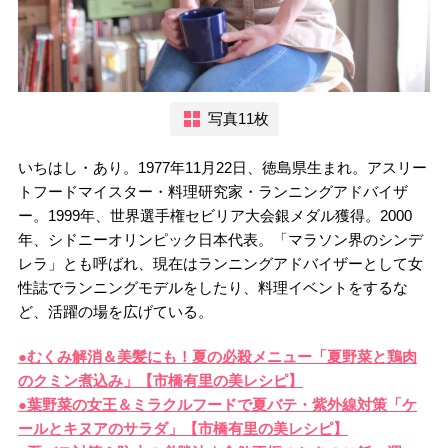
写真11枚
いちはし・あり。1977年11月22日、徳島県生まれ。アスリー
トフードマイスター・料理研究家・ランニングアドバイザ
ー。1999年、世界選手権セビリア大会銀メダル獲得。2000
年、シドニーオリンピック日本代表。「マラソン界のシンデ
レラ」とも呼ばれ、現在はランニングアドバイザーとして女
性誌でランニングモデルをしたり、料理イベントをするな
ど、活躍の場を広げている。
●むくみ解消＆美髪にも！夏の必殺メニュー「夏野菜と鶏肉
のクミン煮込み」【市橋有里の美レシピ】
●葉野菜の女王＆ミラクルフードで夏バテ・紫外線対策「ケ
ールとキヌアのサラダ」【市橋有里の美レシピ】