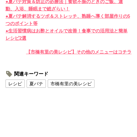
●夏バテ対策＆防止の必勝法｜食欲不振のときのご飯、運
動、入浴、睡眠まで総ざらい！
●夏バテ解消するツボ＆ストレッチ、熟睡へ導く部屋作りの5
つのポイント等
●生活習慣病はお酢とオイルで改善！食事での活用法と簡単
レシピ2選
【市橋有里の美レシピ】その他のメニューはコチラ
関連キーワード
レシピ
夏バテ
市橋有里の美レシピ