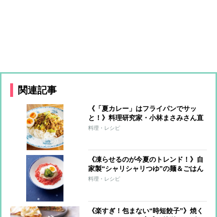
関連記事
《「夏カレー」はフライパンでサッ
と！》料理研究家・小林まさみさん直
伝レシピ
料理・レシピ
《凍らせるのが今夏のトレンド！》自
家製“シャリシャリつゆ”の麺＆ごはん
7レシピ
料理・レシピ
《楽すぎ！包まない“時短餃子”》焼く