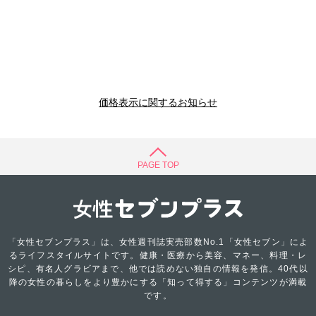
価格表示に関するお知らせ
PAGE TOP
「女性セブンプラス」は、女性週刊誌実売部数No.1「女性セブン」によ
るライフスタイルサイトです。健康・医療から美容、マネー、料理・レ
シピ、有名人グラビアまで、他では読めない独自の情報を発信。40代以
降の女性の暮らしをより豊かにする「知って得する」コンテンツが満載
です。