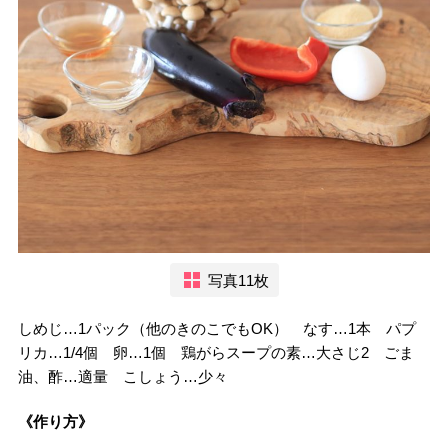
写真11枚
しめじ…1パック（他のきのこでもOK） なす…1本 パプ
リカ…1/4個 卵…1個 鶏がらスープの素…大さじ2 ごま
油、酢…適量 こしょう…少々
《作り方》